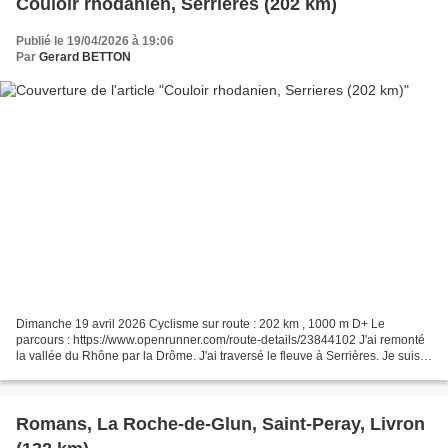
Couloir rhodanien, Serrieres (202 km)
Publié le 19/04/2026 à 19:06
Par
Gerard BETTON
Dimanche 19 avril 2026 Cyclisme sur route : 202 km , 1000 m D+ Le
parcours : https://www.openrunner.com/route-details/23844102 J'ai remonté
la vallée du Rhône par la Drôme. J'ai traversé le fleuve à Serrières. Je suis
revenu par l'Ardèche, avec le vent...
Romans, La Roche-de-Glun, Saint-Peray, Livron