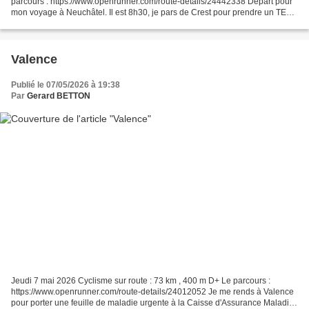
parcours : https://www.openrunner.com/route-details/24442338 Départ pour
mon voyage à Neuchâtel. Il est 8h30, je pars de Crest pour prendre un TER
à la gare de Valence, qui me transportera...
Valence
Publié le 07/05/2026 à 19:38
Par
Gerard BETTON
Jeudi 7 mai 2026 Cyclisme sur route : 73 km , 400 m D+ Le parcours :
https://www.openrunner.com/route-details/24012052 Je me rends à Valence
pour porter une feuille de maladie urgente à la Caisse d'Assurance Maladie