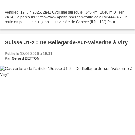
Vendredi 19 juin 2026, 2h41 Cyclisme sur route : 145 km , 1040 m D+ (en
7h14) Le parcours : https://www.openrunner.com/route-details/24442451 Je
roule en partie de nuit, dont la traversée de Genève (Il fait 18°) Pour
retrouver ma fille Céline, mon gendre...
Suisse J1-2 : De Bellegarde-sur-Valserine à Viry
Publié le 18/06/2026 à 19:31
Par
Gerard BETTON