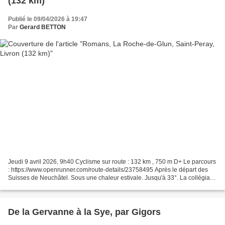
(132 km)
Publié le 09/04/2026 à 19:47
Par
Gerard BETTON
Jeudi 9 avril 2026, 9h40 Cyclisme sur route : 132 km , 750 m D+ Le parcours
: https://www.openrunner.com/route-details/23758495 Après le départ des
Suisses de Neuchâtel. Sous une chaleur estivale. Jusqu'à 33°. La collégiale
Saint-Barnard de Romans-sur-Isère Sur...
De la Gervanne à la Sye, par Gigors