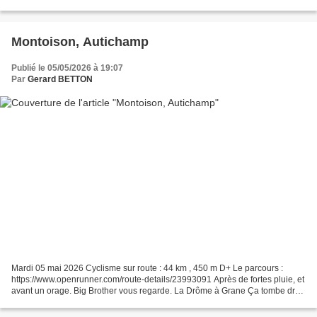
(CPAM) de Valence. J'en profite pour...
Montoison, Autichamp
Publié le 05/05/2026 à 19:07
Par
Gerard BETTON
Mardi 05 mai 2026 Cyclisme sur route : 44 km , 450 m D+ Le parcours :
https://www.openrunner.com/route-details/23993091 Après de fortes pluie, et
avant un orage. Big Brother vous regarde. La Drôme à Grane Ça tombe dru,
après mon arrivée