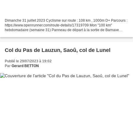
Dimanche 31 juillet 2023 Cyclisme sur route : 108 km , 1000m D+ Parcours :
https://www.openrunner.com/route-details/17319709 Mon "100 km"
hebdomadaire (semaine 31) Panneau de départ à la sortie de Barnave
Aucelon, perdu dans les bois La route dans les...
Col du Pas de Lauzun, Saoû, col de Lunel
Publié le 29/07/2023 à 19:02
Par
Gerard BETTON