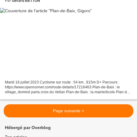
Par
Gerard BETTON
Mardi 18 juillet 2023 Cyclisme sur route : 54 km , 815m D+ Parcours :
https://www.openrunner.com/route-details/17216463 Plan-de-Baix : le
village, dominé parla croix du Vellan Plan-de-Baix : la mairie/école Plan-de-
Baix : devant la mairie Plan-de-Baix...
Page suivante >
Hébergé par Overblog