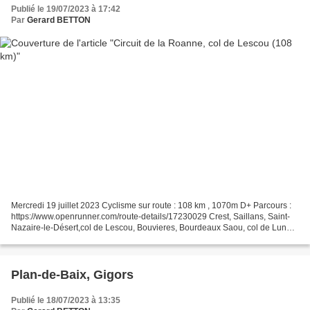
Publié le 19/07/2023 à 17:42
Par
Gerard BETTON
Mercredi 19 juillet 2023 Cyclisme sur route : 108 km , 1070m D+ Parcours :
https://www.openrunner.com/route-details/17230029 Crest, Saillans, Saint-
Nazaire-le-Désert,col de Lescou, Bouvieres, Bourdeaux Saou, col de Lunel,
Grane, Crest Mon « 100km » hebdomadaire...
Plan-de-Baix, Gigors
Publié le 18/07/2023 à 13:35