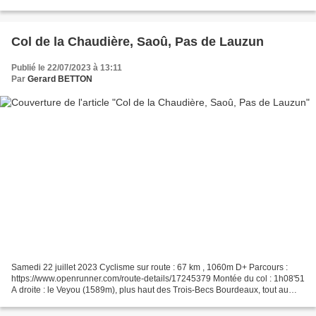
Estelle, qui fait très rarement du...
Col de la Chaudière, Saoû, Pas de Lauzun
Publié le 22/07/2023 à 13:11
Par
Gerard BETTON
Samedi 22 juillet 2023 Cyclisme sur route : 67 km , 1060m D+ Parcours :
https://www.openrunner.com/route-details/17245379 Montée du col : 1h08'51
A droite : le Veyou (1589m), plus haut des Trois-Becs Bourdeaux, tout au
fond. Jour de marché à Saoû