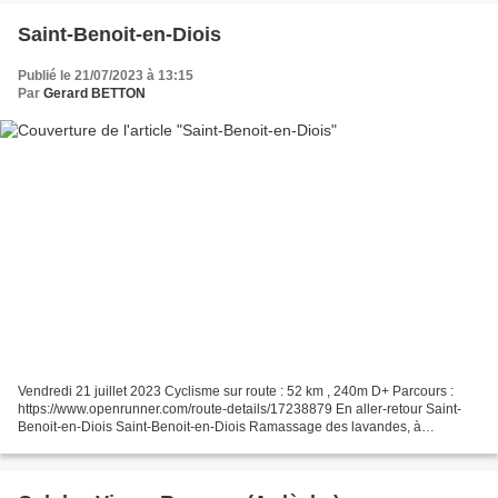
Saint-Benoit-en-Diois
Publié le 21/07/2023 à 13:15
Par
Gerard BETTON
Vendredi 21 juillet 2023 Cyclisme sur route : 52 km , 240m D+ Parcours :
https://www.openrunner.com/route-details/17238879 En aller-retour Saint-
Benoit-en-Diois Saint-Benoit-en-Diois Ramassage des lavandes, à
Aubenasson. Il manque l'odeur, sur la photo...