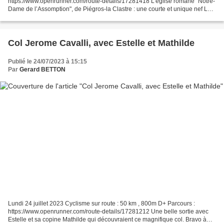
https://www.openrunner.com/route-details/17281418 L'église romane "Notre-
Dame de l’Assomption", de Piégros-la Clastre : une courte et unique nef Le
chœur, et ses huit colonnettes...
Col Jerome Cavalli, avec Estelle et Mathilde
Publié le 24/07/2023 à 15:15
Par
Gerard BETTON
Lundi 24 juillet 2023 Cyclisme sur route : 50 km , 800m D+ Parcours :
https://www.openrunner.com/route-details/17281212 Une belle sortie avec
Estelle et sa copine Mathilde qui découvraient ce magnifique col. Bravo à