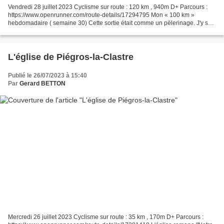
Vendredi 28 juillet 2023 Cyclisme sur route : 120 km , 940m D+ Parcours :
https://www.openrunner.com/route-details/17294795 Mon « 100 km »
hebdomadaire ( semaine 30) Cette sortie était comme un pèlerinage. J'y suis
monté la première fois, en 1977, alors...
L'église de Piégros-la-Clastre
Publié le 26/07/2023 à 15:40
Par
Gerard BETTON
Mercredi 26 juillet 2023 Cyclisme sur route : 35 km , 170m D+ Parcours :