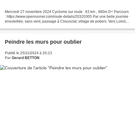
Mercredi 27 novembre 2024 Cyclisme sur route : 63 km , 480m D+ Parcours
: https://www.openrunner.com/route-details/20320305 Par une belle journée
ensoleillée, sans vent, passage à Cliousclat, village de potiers. Vers Loriol,
je rencontre mon collègue...
Peindre les murs pour oublier
Publié le 25/11/2024 à 20:23
Par
Gerard BETTON