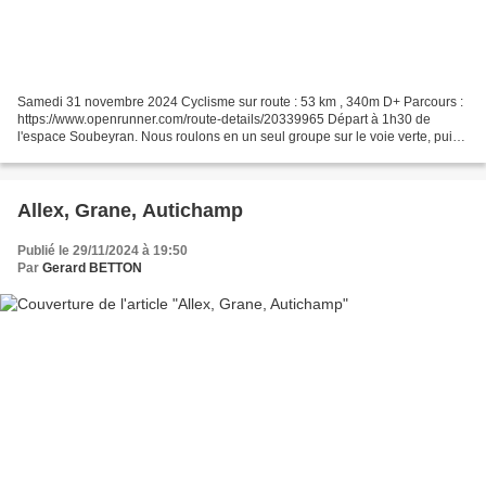
Samedi 31 novembre 2024 Cyclisme sur route : 53 km , 340m D+ Parcours :
https://www.openrunner.com/route-details/20339965 Départ à 1h30 de
l'espace Soubeyran. Nous roulons en un seul groupe sur le voie verte, puis
nous formons plusieurs groupes par sécurité,...
Allex, Grane, Autichamp
Publié le 29/11/2024 à 19:50
Par
Gerard BETTON