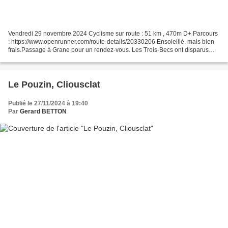
Vendredi 29 novembre 2024 Cyclisme sur route : 51 km , 470m D+ Parcours
: https://www.openrunner.com/route-details/20330206 Ensoleillé, mais bien
frais.Passage à Grane pour un rendez-vous. Les Trois-Becs ont disparus
(vue depuis Autichamp) Autichamp
Le Pouzin, Cliousclat
Publié le 27/11/2024 à 19:40
Par
Gerard BETTON