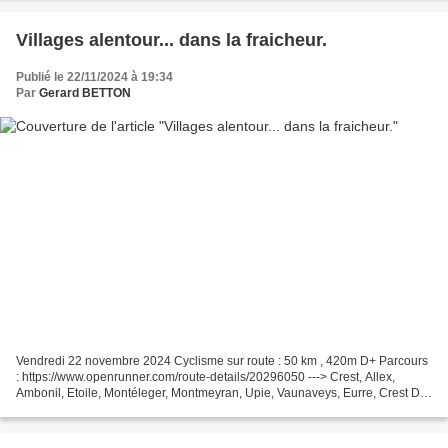
Villages alentour... dans la fraicheur.
Publié le 22/11/2024 à 19:34
Par
Gerard BETTON
Vendredi 22 novembre 2024 Cyclisme sur route : 50 km , 420m D+ Parcours
: https://www.openrunner.com/route-details/20296050 ---> Crest, Allex,
Ambonil, Etoile, Montéleger, Montmeyran, Upie, Vaunaveys, Eurre, Crest Du
soleil, mais très frais : pas plus...