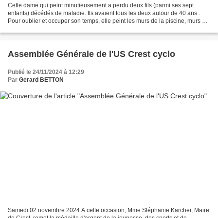
Cette dame qui peint minutieusement a perdu deux fils (parmi ses sept
enfants) décédés de maladie. Ils avaient tous les deux autour de 40 ans .
Pour oublier et occuper son temps, elle peint les murs de la piscine, murs qui
étaient tagués, donc très moches....
Assemblée Générale de l'US Crest cyclo
Publié le 24/11/2024 à 12:29
Par
Gerard BETTON
Samedi 02 novembre 2024 A cette occasion, Mme Stéphanie Karcher, Maire
de Crest, remet la médaille d'argent de la jeunesse, des sports et de