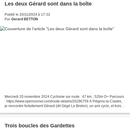
Les deux Gérard sont dans la boîte
Publié le 20/11/2024 à 17:32
Par
Gerard BETTON
Mercredi 20 novembre 2024 Cyclisme sur route : 47 km , 520m D+ Parcours
: https://www.openrunner.com/route-details/20286759 A Piégros-la-Clastre,
je rencontre fortuitement Gérard (dit Gégé Le Breton), un ami cyclo, et trois
de ses copains, partis d'Allex....
Trois boucles des Gardettes