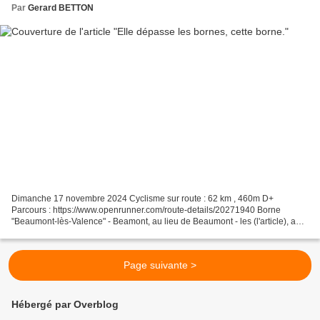
Par
Gerard BETTON
Dimanche 17 novembre 2024 Cyclisme sur route : 62 km , 460m D+
Parcours : https://www.openrunner.com/route-details/20271940 Borne
"Beaumont-lès-Valence" - Beamont, au lieu de Beaumont - les (l'article), au
lieu de lès (qui veut dire "proche de") - Valences...
Page suivante >
Hébergé par Overblog