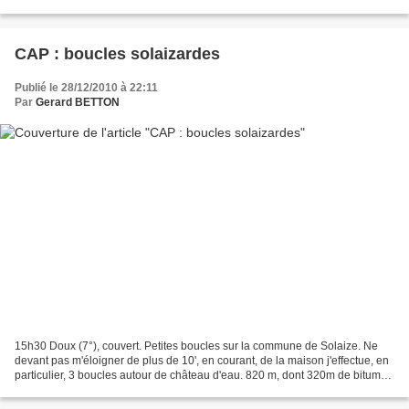
Symphorien d'Ozon, Solaize Une sortie...
CAP : boucles solaizardes
Publié le 28/12/2010 à 22:11
Par
Gerard BETTON
15h30 Doux (7°), couvert. Petites boucles sur la commune de Solaize. Ne
devant pas m'éloigner de plus de 10', en courant, de la maison j'effectue, en
particulier, 3 boucles autour de château d'eau. 820 m, dont 320m de bitume
et 500m de chemin. Le parcours...