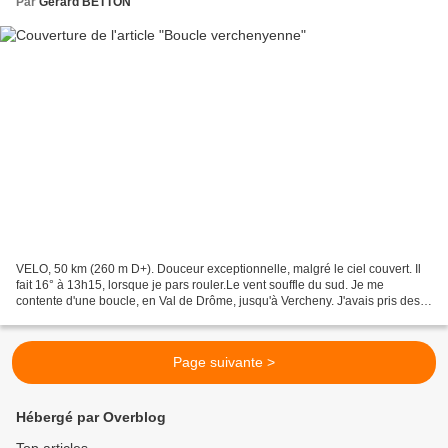
Par
Gerard BETTON
VELO, 50 km (260 m D+). Douceur exceptionnelle, malgré le ciel couvert. Il
fait 16° à 13h15, lorsque je pars rouler.Le vent souffle du sud. Je me
contente d'une boucle, en Val de Drôme, jusqu'à Vercheny. J'avais pris des
gants mi-saison, mais, trop chauds,...
Page suivante >
Hébergé par Overblog