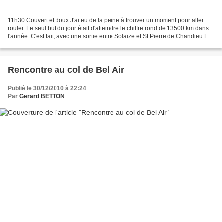
11h30 Couvert et doux J'ai eu de la peine à trouver un moment pour aller
rouler. Le seul but du jour était d'atteindre le chiffre rond de 13500 km dans
l'année. C'est fait, avec une sortie entre Solaize et St Pierre de Chandieu Le
parcours : Solaize,...
Rencontre au col de Bel Air
Publié le 30/12/2010 à 22:24
Par
Gerard BETTON