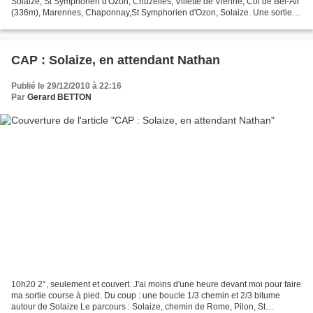
Solaize, St Symphorien d'Ozon, Chuzelles, Villette de Vienne, Col de Bel-Air
(336m), Marennes, Chaponnay,St Symphorien d'Ozon, Solaize. Une sortie
de 36 km , avec 390 m D+ Marennes...
CAP : Solaize, en attendant Nathan
Publié le 29/12/2010 à 22:16
Par
Gerard BETTON
10h20 2°, seulement et couvert. J'ai moins d'une heure devant moi pour faire
ma sortie course à pied. Du coup : une boucle 1/3 chemin et 2/3 bitume
autour de Solaize Le parcours : Solaize, chemin de Rome, Pilon, St