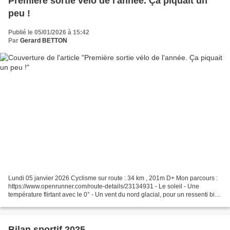
Première sortie vélo de l'année. Ça piquait un
peu !
Publié le 05/01/2026 à 15:42
Par
Gerard BETTON
Lundi 05 janvier 2026 Cyclisme sur route : 34 km , 201m D+ Mon parcours :
https://www.openrunner.com/route-details/23134931 - Le soleil - Une
température flirtant avec le 0° - Un vent du nord glacial, pour un ressenti bien
négatif Sur cette distance,...
Bilan sportif 2025