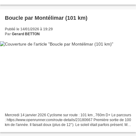
Boucle par Montélimar (101 km)
Publié le 14/01/2026 à 19:29
Par
Gerard BETTON
Mercredi 14 janvier 2026 Cyclisme sur route : 101 km , 760m D+ Le parcours
: https://www.openrunner.com/route-details/23180667 Première sortie de 100
km de l'année. Il faisait doux (plus de 12°). Le soleil était parfois présent. Ma
fréquence cardiaque...