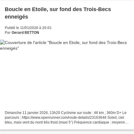
Boucle en Etoile, sur fond des Trois-Becs
enneigés
Publié le 11/01/2026 à 20:01
Par
Gerard BETTON
Dimanche 11 janvier 2026, 13h20 Cyclisme sur route : 46 km , 360m D+ Le
parcours : https://www.openrunner.com/route-details/23163646 Soleil, ciel
bleu, mais vent du nord très froid (maxi 5°) Fréquence cardiaque : moyenne
108, maximum 132 Route d'Upie...