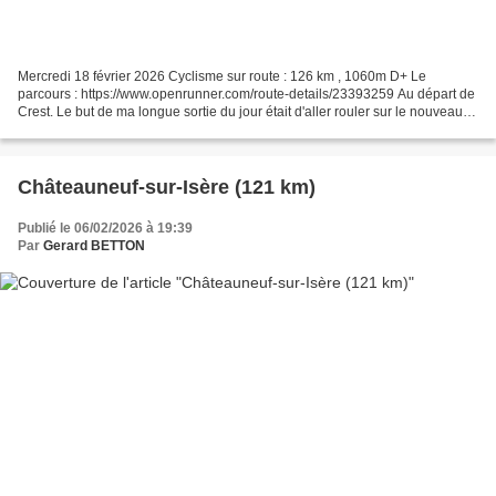
Mercredi 18 février 2026 Cyclisme sur route : 126 km , 1060m D+ Le
parcours : https://www.openrunner.com/route-details/23393259 Au départ de
Crest. Le but de ma longue sortie du jour était d'aller rouler sur le nouveau
tronçon de la ViaArdèche, entre...
Châteauneuf-sur-Isère (121 km)
Publié le 06/02/2026 à 19:39
Par
Gerard BETTON