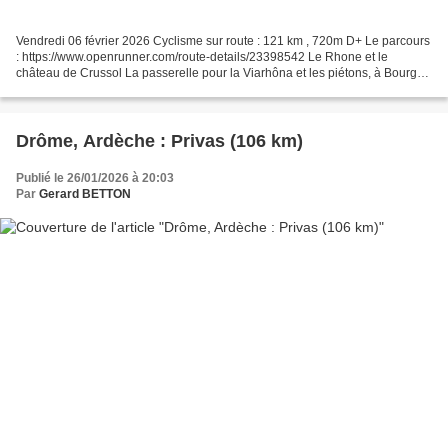
Vendredi 06 février 2026 Cyclisme sur route : 121 km , 720m D+ Le parcours
: https://www.openrunner.com/route-details/23398542 Le Rhone et le
château de Crussol La passerelle pour la Viarhôna et les piétons, à Bourg-
lès-Valence (sur l'autoroute A7 et...
Drôme, Ardèche : Privas (106 km)
Publié le 26/01/2026 à 20:03
Par
Gerard BETTON