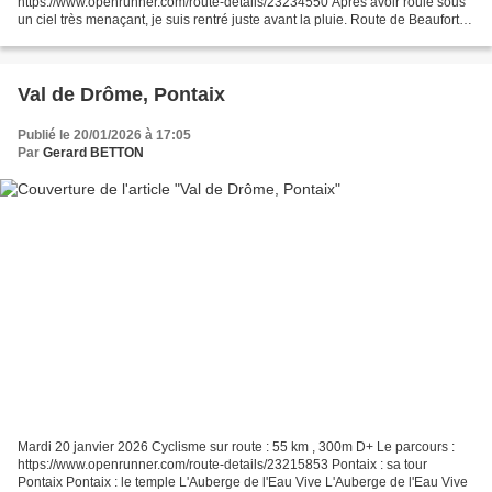
https://www.openrunner.com/route-details/23234550 Après avoir roulé sous
un ciel très menaçant, je suis rentré juste avant la pluie. Route de Beaufort-
sur-Gervanne
Val de Drôme, Pontaix
Publié le 20/01/2026 à 17:05
Par
Gerard BETTON
Mardi 20 janvier 2026 Cyclisme sur route : 55 km , 300m D+ Le parcours :
https://www.openrunner.com/route-details/23215853 Pontaix : sa tour
Pontaix Pontaix : le temple L'Auberge de l'Eau Vive L'Auberge de l'Eau Vive