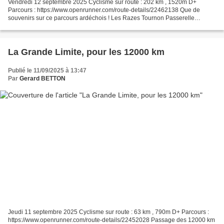
Vendredi 12 septembre 2025 Cyclisme sur route : 202 km , 1520m D+
Parcours : https://www.openrunner.com/route-details/22462138 Que de
souvenirs sur ce parcours ardéchois ! Les Razes Tournon Passerelle
piétons/vélos entre Tain-l'Hermitage et Tournon Vallée...
La Grande Limite, pour les 12000 km
Publié le 11/09/2025 à 13:47
Par
Gerard BETTON
Jeudi 11 septembre 2025 Cyclisme sur route : 63 km , 790m D+ Parcours :
https://www.openrunner.com/route-details/22452028 Passage des 12000 km