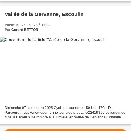
Vallée de la Gervanne, Escoulin
Publié le 07/09/2025 à 11:52
Par
Gerard BETTON
Dimanche 07 septembre 2025 Cyclisme sur route : 50 km , 470m D+
Parcours : https://www.openrunner.com/route-details/22419315 Le joueur de
flûte, à Escoulin De l'ombre à la lumière, en vallée de Gervanne Commune
de Eygluy-Escoulin L'église Saint-Pierre...