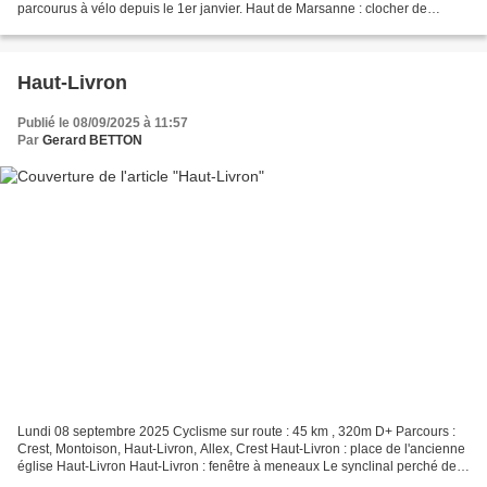
parcourus à vélo depuis le 1er janvier. Haut de Marsanne : clocher de
l'église Saint-Félix, et anciens remparts Ancien...
Haut-Livron
Publié le 08/09/2025 à 11:57
Par
Gerard BETTON
Lundi 08 septembre 2025 Cyclisme sur route : 45 km , 320m D+ Parcours :
Crest, Montoison, Haut-Livron, Allex, Crest Haut-Livron : place de l'ancienne
église Haut-Livron Haut-Livron : fenêtre à meneaux Le synclinal perché de
Saoû