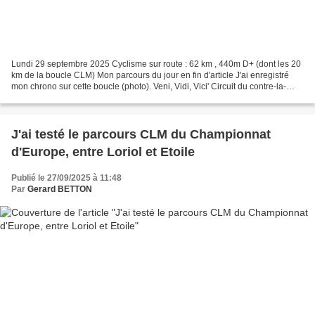
Lundi 29 septembre 2025 Cyclisme sur route : 62 km , 440m D+ (dont les 20
km de la boucle CLM) Mon parcours du jour en fin d'article J'ai enregistré
mon chrono sur cette boucle (photo). Veni, Vidi, Vici' Circuit du contre-la-
montre par équipe (TTT : Team...
J'ai testé le parcours CLM du Championnat
d'Europe, entre Loriol et Etoile
Publié le 27/09/2025 à 11:48
Par
Gerard BETTON