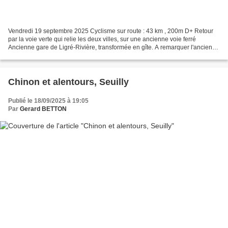
Vendredi 19 septembre 2025 Cyclisme sur route : 43 km , 200m D+ Retour
par la voie verte qui relie les deux villes, sur une ancienne voie ferré
Ancienne gare de Ligré-Rivière, transformée en gîte. A remarquer l'ancien
"feu" de la voie ferrée. Ancienne...
Chinon et alentours, Seuilly
Publié le 18/09/2025 à 19:05
Par
Gerard BETTON