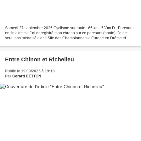
Samedi 27 septembre 2025 Cyclisme sur route : 65 km , 530m D+ Parcours
en fin d'article J'ai enregistré mon chrono sur ce parcours (photo). Je ne
serai pas médaillé d'or !! Site des Championnats d'Europe en Drôme et
Ardèche : https://www.europeroute2025.com/course/ Circuit...
Entre Chinon et Richelieu
Publié le 19/09/2025 à 19:18
Par
Gerard BETTON