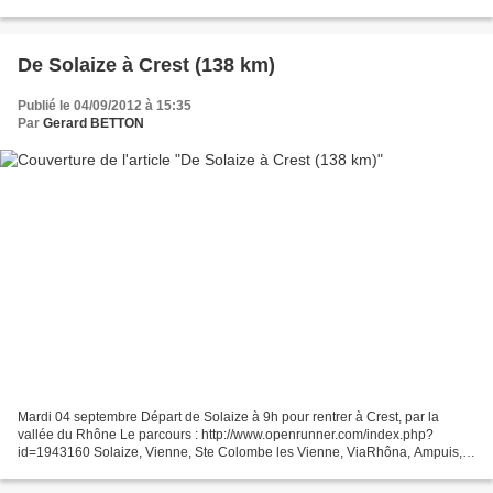
Saillans, Mirabel et Blacons,...
De Solaize à Crest (138 km)
Publié le 04/09/2012 à 15:35
Par
Gerard BETTON
Mardi 04 septembre Départ de Solaize à 9h pour rentrer à Crest, par la
vallée du Rhône Le parcours : http://www.openrunner.com/index.php?
id=1943160 Solaize, Vienne, Ste Colombe les Vienne, ViaRhôna, Ampuis,
Les Roches de Condrieu,, Le Péage de Roussillon,...