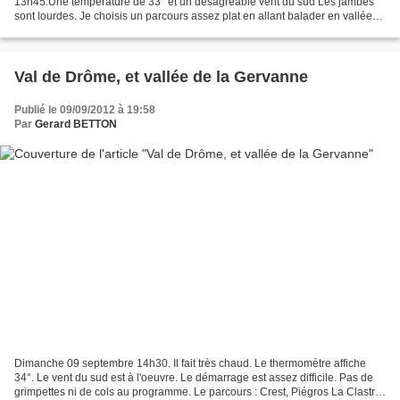
13h45.Une température de 33° et un désagréable vent du sud Les jambes
sont lourdes. Je choisis un parcours assez plat en allant balader en vallée
du Rhône, vers le sud. Le vent...
Val de Drôme, et vallée de la Gervanne
Publié le 09/09/2012 à 19:58
Par
Gerard BETTON
Dimanche 09 septembre 14h30. Il fait très chaud. Le thermomètre affiche
34°. Le vent du sud est à l'oeuvre. Le démarrage est assez difficile. Pas de
grimpettes ni de cols au programme. Le parcours : Crest, Piégros La Clastre,