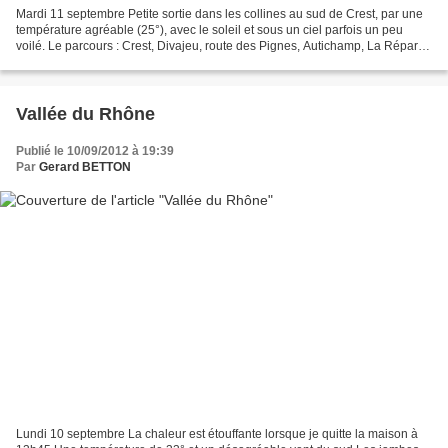
Mardi 11 septembre Petite sortie dans les collines au sud de Crest, par une
température agréable (25°), avec le soleil et sous un ciel parfois un peu
voilé. Le parcours : Crest, Divajeu, route des Pignes, Autichamp, La Répara
(mairie),Puy St Martin, Soyans,...
Vallée du Rhône
Publié le 10/09/2012 à 19:39
Par
Gerard BETTON
Lundi 10 septembre La chaleur est étouffante lorsque je quitte la maison à