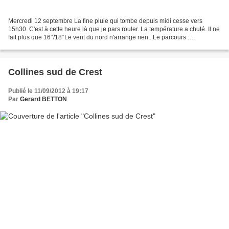
Mercredi 12 septembre La fine pluie qui tombe depuis midi cesse vers
15h30. C'est à cette heure là que je pars rouler. La température a chuté. Il ne
fait plus que 16°/18°Le vent du nord n'arrange rien.. Le parcours :
http://www.openrunner.com/index.php?id=1962857...
Collines sud de Crest
Publié le 11/09/2012 à 19:17
Par
Gerard BETTON