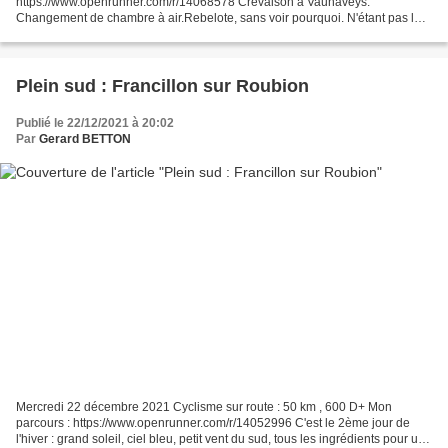
https://www.openrunner.com/r/14068578 Crevaison à Vaunaveys.
Changement de chambre à air.Rebelote, sans voir pourquoi. N'étant pas loin
de Crest, je me fais "rapatrier", après avoir...
Plein sud : Francillon sur Roubion
Publié le 22/12/2021 à 20:02
Par
Gerard BETTON
Mercredi 22 décembre 2021 Cyclisme sur route : 50 km , 600 D+ Mon
parcours : https://www.openrunner.com/r/14052996 C'est le 2ème jour de
l'hiver : grand soleil, ciel bleu, petit vent du sud, tous les ingrédients pour une