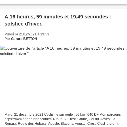
balade dans le sud de Crest. Seul...
A 16 heures, 59 minutes et 19,49 secondes :
solstice d'hiver.
Publié le 21/12/2021 à 19:59
Par
Gerard BETTON
Mardi 21 décembre 2021 Cyclisme sur route : 50 km , 640 D+ Mon parcours :
https://www.openrunner.com/r/14050602 Crest, Grane, Col du Devès, La
Répara, Route des Hubacs, Aouste, Blacons, Aouste, Crest. C'est le premier