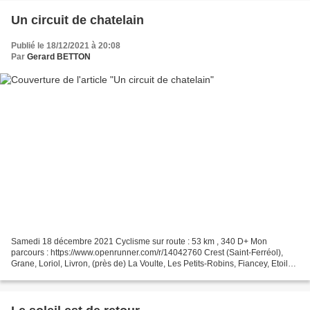
Un circuit de chatelain
Publié le 18/12/2021 à 20:08
Par
Gerard BETTON
Samedi 18 décembre 2021 Cyclisme sur route : 53 km , 340 D+ Mon
parcours : https://www.openrunner.com/r/14042760 Crest (Saint-Ferréol),
Grane, Loriol, Livron, (près de) La Voulte, Les Petits-Robins, Fiancey, Etoile
sur Rhône (château de Clavel), Ambonil,...