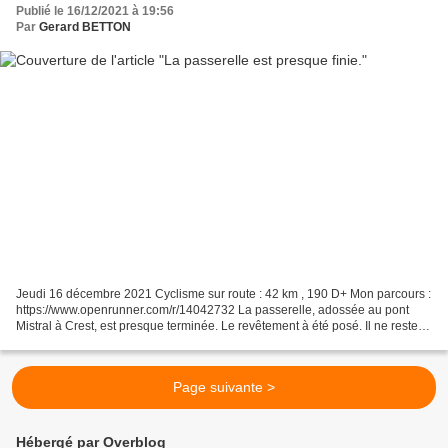
Publié le 16/12/2021 à 19:56
Par
Gerard BETTON
Jeudi 16 décembre 2021 Cyclisme sur route : 42 km , 190 D+ Mon parcours :
https://www.openrunner.com/r/14042732 La passerelle, adossée au pont
Mistral à Crest, est presque terminée. Le revêtement à été posé. Il ne reste
que les balustrades à poser, et...
Page suivante >
Hébergé par Overblog