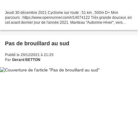
Jeudi 30 décembre 2021 Cyclisme sur route : 51 km , 500m D+ Mon
parcours : https://www.openrunner.com/r/14074122 Très grande douceur, en
cet avant dernier jour de l'année 2021. Manteau "Automne-Hiver", vers
Chabrillan. Crest : la Drôme tient tout son...
Pas de brouillard au sud
Publié le 29/12/2021 à 21:25
Par
Gerard BETTON