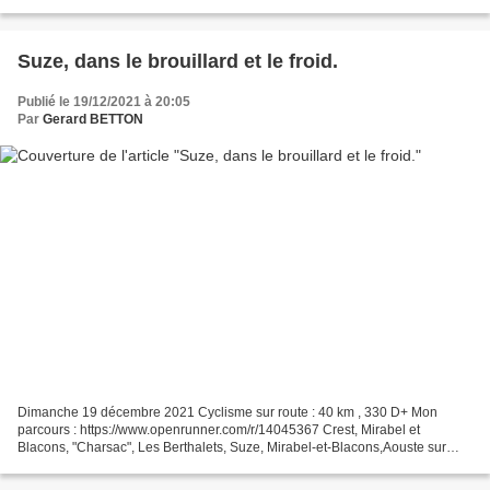
jour de l'hiver. J'ai profité d'un...
Suze, dans le brouillard et le froid.
Publié le 19/12/2021 à 20:05
Par
Gerard BETTON
Dimanche 19 décembre 2021 Cyclisme sur route : 40 km , 330 D+ Mon
parcours : https://www.openrunner.com/r/14045367 Crest, Mirabel et
Blacons, "Charsac", Les Berthalets, Suze, Mirabel-et-Blacons,Aouste sur
Sye, Crest Le brouillard est bien présent, même...