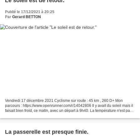
Le soleil est de retour.
Publié le 17/12/2021 à 20:25
Par
Gerard BETTON
Vendredi 17 décembre 2021 Cyclisme sur route : 45 km , 260 D+ Mon
parcours : https://www.openrunner.com/r/14042806 Il y avait du soleil mais il
faisait bien froid, ce matin, avec un départ à 9h40. La température n'est pas
montée au dessus de 4°. Upie
La passerelle est presque finie.