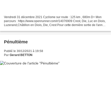
Vendredi 31 décembre 2021 Cyclisme sur route : 125 km , 680m D+ Mon
parcours : https://www.openrunner.com/r/14076909 Crest, Die, Luc en Diois,
Luzerand,Châtillon en Diois, Die, Crest Pour cette dernière sortie de l'année,
ce sera une longue balade dans...
Pénultième
Publié le 30/12/2021 à 19:58
Par
Gerard BETTON