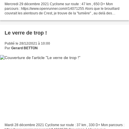
Mercredi 29 décembre 2021 Cyclisme sur route : 47 km , 650 D+ Mon
parcours : https://www.openrunner.com/r/14071255 Alors que le brouillard
couvrait les alentours de Crest, je trouve de la "lumière" , au delà des
collines du sud de Crest, vers Puy Saint...
Le verre de trop !
Publié le 28/12/2021 à 10:00
Par
Gerard BETTON
Mardi 28 décembre 2021 Cyclisme sur route : 37 km , 330 D+ Mon parcours :