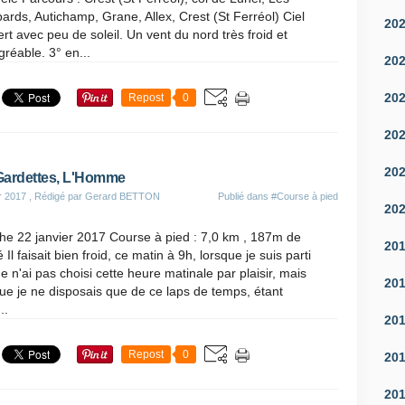
rds, Autichamp, Grane, Allex, Crest (St Ferréol) Ciel
20
rt avec peu de soleil. Un vent du nord très froid et
réable. 3° en...
20
20
Repost
0
20
20
ardettes, L'Homme
r 2017
, Rédigé par Gerard BETTON
Publié dans
#Course à pied
20
e 22 janvier 2017 Course à pied : 7,0 km , 187m de
20
 Il faisait bien froid, ce matin à 9h, lorsque je suis parti
Je n'ai pas choisi cette heure matinale par plaisir, mais
20
ue je ne disposais que de ce laps de temps, étant
..
20
Repost
0
20
20