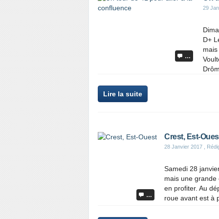
29 Jan
Dima
D+ Le
mais 
…
Voult
Drôm
Lire la suite
Crest, Est-Oues
28 Janvier 2017
, Réd
Samedi 28 janvier
mais une grande d
en profiter. Au dé
…
roue avant est à pl