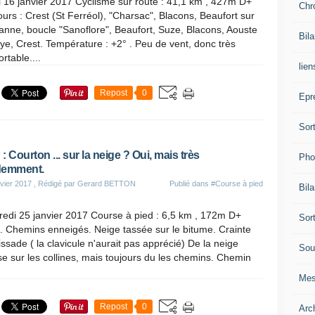
 16 janvier 2017 Cyclisme sur route : 41,1 km , 427m D+
Chr
urs : Crest (St Ferréol), "Charsac", Blacons, Beaufort sur
nne, boucle "Sanoflore", Beaufort, Suze, Blacons, Aouste
Bil
ye, Crest. Température : +2° . Peu de vent, donc très
rtable....
lien
Repost
0
Epr
Sor
: Courton ... sur la neige ? Oui, mais très
Pho
demment.
vier 2017
, Rédigé par Gerard BETTON
Publié dans
#Course à pied
Bil
edi 25 janvier 2017 Course à pied : 6,5 km , 172m D+
Sor
. Chemins enneigés. Neige tassée sur le bitume. Crainte
issade ( la clavicule n'aurait pas apprécié) De la neige
Sou
e sur les collines, mais toujours du les chemins. Chemin
Mes
Repost
0
Arc