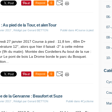
Repost
0
05- 
06-
: Au pied de la Tour, et alenTour
07-
vier 2017
, Rédigé par Gerard BETTON
Publié dans
#Course à pied
08-
edi 27 janvier 2017 Course à pied : 11,8 km , 48m D+
rature 12°, alors que hier il faisait -2° à cette même
09-
 (9h du matin). Montée des Cordeliers Au bout de la rue :
ur Le pont de bois La Drome borde le parc du Bosquet.
10-
tion...
Caté
Repost
0
Cyc
Cou
ée de la Gervanne : Beaufort et Suze
vier 2017
, Rédigé par Gerard BETTON
Publié dans
#Cyclisme
Mar