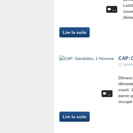
Lomba
…
couve
désag
Lire la suite
CAP: G
22 Janvie
Dimanch
dénivelé
courir. 
…
parce q
occupé.
Lire la suite