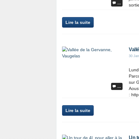
…
sorti
Lire la suite
Vall
30 Jan
Lundi
Parco
sur G
…
Aoust
: htt
Lire la suite
Un t