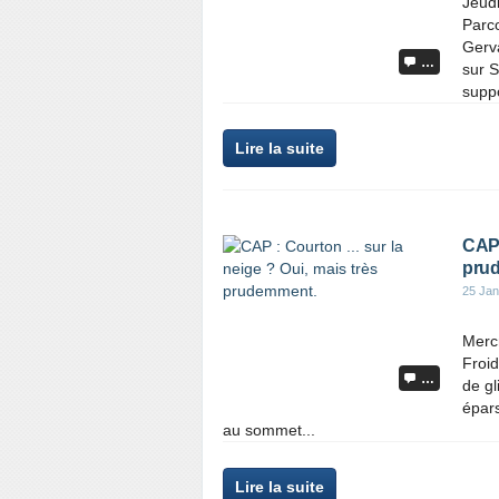
Jeudi
Parco
Gerva
…
sur S
suppo
Lire la suite
CAP 
pru
25 Jan
Mercr
Froid
…
de gl
épars
au sommet...
Lire la suite