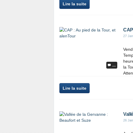
Lire la suite
CAP 
27 Jan
Vendr
Tempé
heure
…
la To
Atten
Lire la suite
Vall
26 Jan