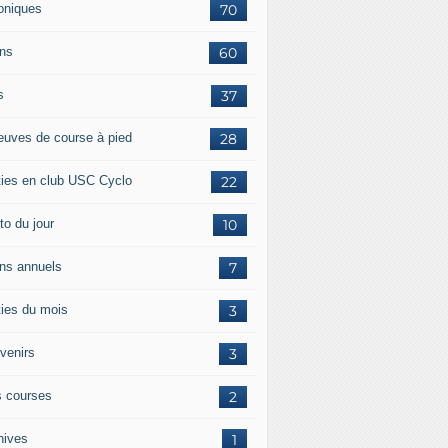
oniques
70
ans
60
s
37
euves de course à pied
28
ties en club USC Cyclo
22
to du jour
10
ans annuels
7
ties du mois
3
venirs
3
 courses
2
hives
1