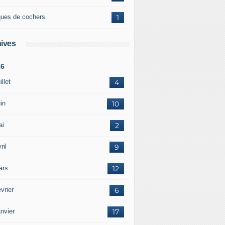
ques de cochers
1
ives
26
illet
4
in
10
ai
2
ril
9
ars
12
vrier
6
nvier
17