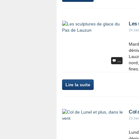
Les 
24 Jan
Mardi
déniv
Lauzu
…
nord,
fines.
Lire la suite
Col 
23 Jan
Lundi
déniv