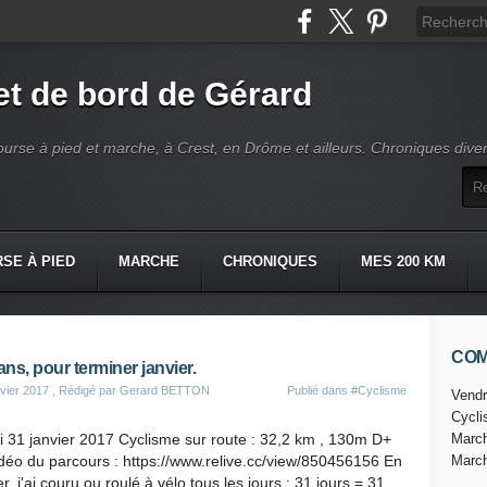
t de bord de Gérard
ourse à pied et marche, à Crest, en Drôme et ailleurs. Chroniques dive
SE À PIED
MARCHE
CHRONIQUES
MES 200 KM
CO
lans, pour terminer janvier.
vier 2017
, Rédigé par Gerard BETTON
Publié dans
#Cyclisme
Vendr
Cycl
 31 janvier 2017 Cyclisme sur route : 32,2 km , 130m D+
Marc
déo du parcours : https://www.relive.cc/view/850456156 En
Marc
er, j'ai couru ou roulé à vélo tous les jours : 31 jours = 31