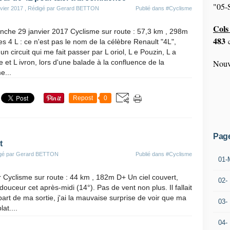
"05-S
vier 2017
, Rédigé par Gerard BETTON
Publié dans
#Cyclisme
Cols 
nche 29 janvier 2017 Cyclisme sur route : 57,3 km , 298m
483
c
s 4 L : ce n'est pas le nom de la célèbre Renault "4L",
un circuit qui me fait passer par L oriol, L e Pouzin, L a
e et L ivron, lors d'une balade à la confluence de la
Nouv
e...
Repost
0
Pag
t
igé par Gerard BETTON
Publié dans
#Cyclisme
01-
 Cyclisme sur route : 44 km , 182m D+ Un ciel couvert,
02-
ouceur cet après-midi (14°). Pas de vent non plus. Il fallait
part de ma sortie, j'ai la mauvaise surprise de voir que ma
03-
at....
04-