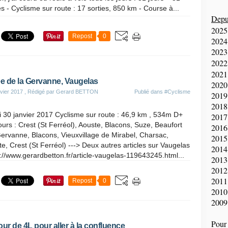
es - Cyclisme sur route : 17 sorties, 850 km - Course à...
Depui
2025
Repost
0
2024
2023
2022
2021
ée de la Gervanne, Vaugelas
2020
vier 2017
, Rédigé par Gerard BETTON
Publié dans
#Cyclisme
2019
2018
 30 janvier 2017 Cyclisme sur route : 46,9 km , 534m D+
2017
urs : Crest (St Ferréol), Aouste, Blacons, Suze, Beaufort
2016
ervanne, Blacons, Vieuxvillage de Mirabel, Charsac,
2015
e, Crest (St Ferréol) ---> Deux autres articles sur Vaugelas
2014
p://www.gerardbetton.fr/article-vaugelas-119643245.html...
2013
2012
2011
Repost
0
2010
2009
Pour 
our de 4L pour aller à la confluence