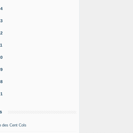
14
13
12
11
10
09
08
01
s
b des Cent Cols