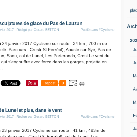
pla
sculptures de glace du Pas de Lauzun
Arch
vier 2017
, Rédigé par Gerard BETTON
Publié dans
#Cyclisme
20
 24 janvier 2017 Cyclisme sur route : 34 km , 700 m de
elé. Parcours : Crest( St Ferréol), Aouste sur Sye, Pas de
Ju
n, Saou, col de Lunel, Les Porteronds, Crest Le vent du
 qui s'engouffre avec force dans les gorges, projette en
Ju
..
M
Repost
0
Av
M
de Lunel et plus, dans le vent
Fé
vier 2017
, Rédigé par Gerard BETTON
Publié dans
#Cyclisme
Ja
 23 janvier 2017 Cyclisme sur route : 41 km , 493m de
elé Parcours : Crest (St Ferréol), col de Lunel, Les