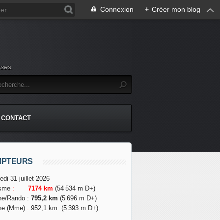
Connexion
+
Créer mon blog
rses.
CONTACT
MPTEURS
edi 31 juillet 2026
isme
:
7174 km
(54 534 m D+)
he/Rando
:
795,2 km
(5 696 m D+)
he (Mme)
:
952,1 km
(5 393 m D+)