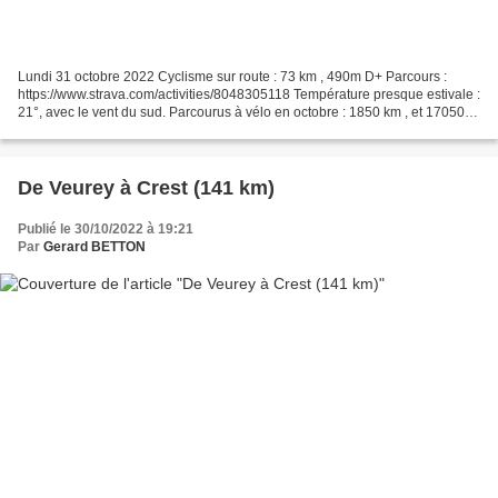
Lundi 31 octobre 2022 Cyclisme sur route : 73 km , 490m D+ Parcours :
https://www.strava.com/activities/8048305118 Température presque estivale :
21°, avec le vent du sud. Parcourus à vélo en octobre : 1850 km , et 17050
km dans l'année. Saint-Benoit-en-Diois Derniers...
De Veurey à Crest (141 km)
Publié le 30/10/2022 à 19:21
Par
Gerard BETTON