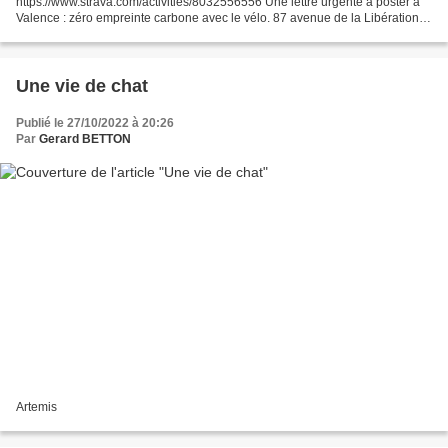
https://www.strava.com/activities/8032556556 Une lettre urgente à poster à
Valence : zéro empreinte carbone avec le vélo. 87 avenue de la Libération à
Valence : la première maison...
Une vie de chat
Publié le 27/10/2022 à 20:26
Par
Gerard BETTON
Artemis