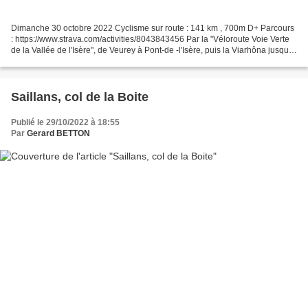
Dimanche 30 octobre 2022 Cyclisme sur route : 141 km , 700m D+ Parcours
: https://www.strava.com/activities/8043843456 Par la "Véloroute Voie Verte
de la Vallée de l'Isère", de Veurey à Pont-de -l'Isère, puis la Viarhôna jusqu'à
Valence. Avec le vent...
Saillans, col de la Boite
Publié le 29/10/2022 à 18:55
Par
Gerard BETTON