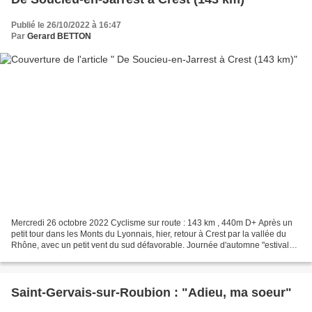
Publié le 26/10/2022 à 16:47
Par
Gerard BETTON
Mercredi 26 octobre 2022 Cyclisme sur route : 143 km , 440m D+ Après un
petit tour dans les Monts du Lyonnais, hier, retour à Crest par la vallée du
Rhône, avec un petit vent du sud défavorable. Journée d'automne "estivale"
Le parcours : https://www.strava.com/activities/8022192275 Sur...
Saint-Gervais-sur-Roubion : "Adieu, ma soeur"