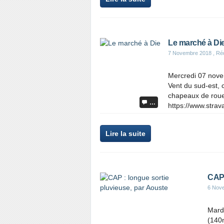
Le marché à Di
7 Novembre 2018
, Ré
Mercredi 07 nove
Vent du sud-est, c
chapeaux de roue
…
https://www.strav
Lire la suite
CAP 
6 Nov
Mard
(140