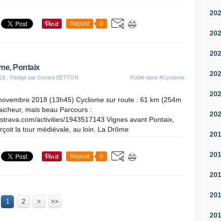
20
Repost
0
20
20
me, Pontaix
20
18
, Rédigé par Gerard BETTON
Publié dans
#Cyclisme
20
novembre 2018 (13h45) Cyclisme sur route : 61 km (254m
raicheur, mais beau Parcours :
20
.strava.com/activities/1943517143 Vignes avant Pontaix,
rçoit la tour médiévale, au loin. La Drôme
20
20
Repost
0
20
20
1
2
>
>>
20