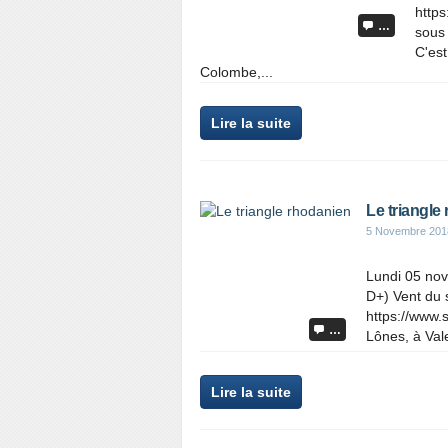
https
…
sous 
C'est
Colombe,...
Lire la suite
Le triangle
5 Novembre 201
Lundi 05 no
D+) Vent du 
https://www.
…
Lônes, à Vale
Lire la suite