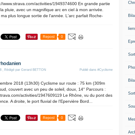
Chr
://www.strava.com/activities/1949374600 En grande partie
la pluie, avec un magnifique arc en ciel à mon arrivée.
 ma plus longue sortie de l'année. L'arc parfait Roche-
Bil
lien
Repost
0
Epr
Sor
 rhodanien
Pho
8
, Rédigé par Gerard BETTON
Publié dans
#Cyclisme
Bil
vembre 2018 (13h30) Cyclisme sur route : 75 km (309m
sud, couvert avec un peu de soleil, doux, 14° Parcours :
Sor
strava.com/activities/1947609119 Le Rhône, vu du pont des
nce. A droite, le port fluvial de l'Epervière Bord...
Sou
Repost
0
Mes
Arc