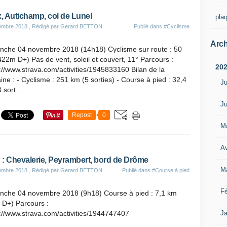
x, Autichamp, col de Lunel
pla
embre 2018
, Rédigé par Gerard BETTON
Publié dans
#Cyclisme
Arch
nche 04 novembre 2018 (14h18) Cyclisme sur route : 50
22m D+) Pas de vent, soleil et couvert, 11° Parcours :
20
://www.strava.com/activities/1945833160 Bilan de la
ne : - Cyclisme : 251 km (5 sorties) - Course à pied : 32,4
Ju
 sort...
Ju
Repost
0
M
Av
: Chevalerie, Peyrambert, bord de Drôme
M
embre 2018
, Rédigé par Gerard BETTON
Publié dans
#Course à pied
Fé
nche 04 novembre 2018 (9h18) Course à pied : 7,1 km
 D+) Parcours :
://www.strava.com/activities/1944747407
Ja