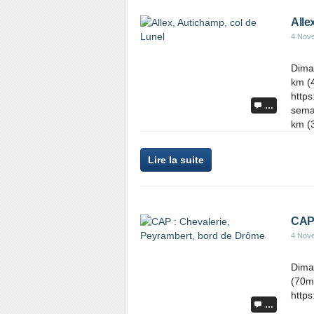
Alle
4 Nov
Dima
km (4
https
…
semai
km (3
Lire la suite
CAP 
4 Nov
Dima
(70m
https
…