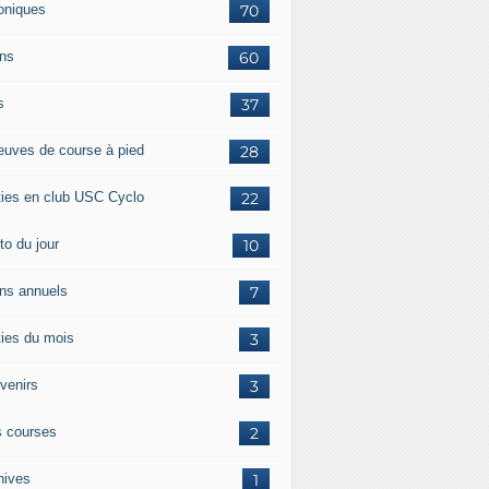
oniques
70
ans
60
s
37
euves de course à pied
28
ties en club USC Cyclo
22
to du jour
10
ans annuels
7
ties du mois
3
venirs
3
 courses
2
hives
1