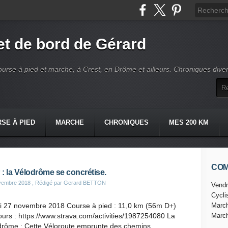
t de bord de Gérard
ourse à pied et marche, à Crest, en Drôme et ailleurs. Chroniques dive
SE À PIED
MARCHE
CHRONIQUES
MES 200 KM
CO
: la Vélodrôme se concrétise.
vembre 2018
, Rédigé par Gerard BETTON
Vendr
Cycl
i 27 novembre 2018 Course à pied : 11,0 km (56m D+)
Marc
urs : https://www.strava.com/activities/1987254080 La
Marc
drôme : Cette Véloroute emprunte des chemins