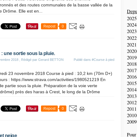
ronnés et des routes communales de la basse vallée de la
Depui
re Drôme. Elle est en...
2025
2024
Repost
0
2023
2022
2021
2020
: une sortie sous la pluie.
2019
vembre 2018
, Rédigé par Gerard BETTON
Publié dans
#Course à pied
2018
2017
redi 23 novembre 2018 Course à pied : 10,2 km (70m D+)
2016
urs : https://www.strava.com/activities/1980521219 En
2015
e partie sous la pluie. Préparation de la voie verte
2014
drôme) près des haras à Crest, le long de la Drôme
2013
2012
2011
Repost
0
2010
2009
Pour 
et neige