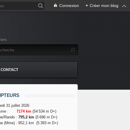
Connexion
+
Créer mon blog
rses.
CONTACT
MPTEURS
edi 31 juillet 2026
isme
:
7174 km
(54 534 m D+)
he/Rando
:
795,2 km
(5 696 m D+)
he (Mme)
:
952,1 km
(5 393 m D+)