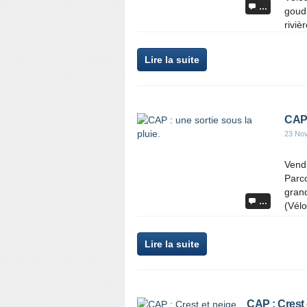
…
goud
riviè
Lire la suite
CAP 
23 No
Vend
Parco
grand
…
(Vélo
Lire la suite
CAP : Crest 