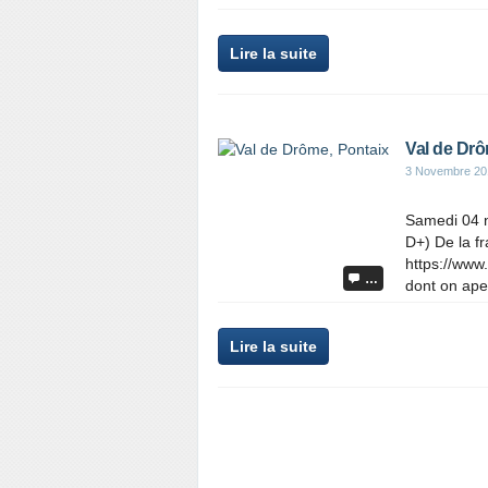
Lire la suite
Val de Drô
3 Novembre 20
Samedi 04 
D+) De la f
https://www
…
dont on ape
Lire la suite