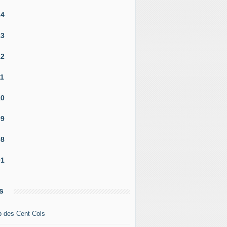
14
13
12
11
10
09
08
01
s
b des Cent Cols