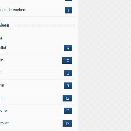
ques de cochers
1
ives
26
illet
4
in
10
ai
2
ril
9
ars
12
vrier
6
nvier
17