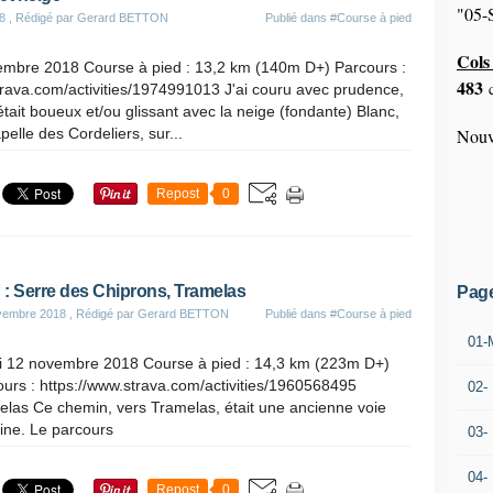
"05-S
8
, Rédigé par Gerard BETTON
Publié dans
#Course à pied
Cols 
embre 2018 Course à pied : 13,2 km (140m D+) Parcours :
483
c
trava.com/activities/1974991013 J'ai couru avec prudence,
 était boueux et/ou glissant avec la neige (fondante) Blanc,
pelle des Cordeliers, sur...
Nouv
Repost
0
: Serre des Chiprons, Tramelas
Pag
vembre 2018
, Rédigé par Gerard BETTON
Publié dans
#Course à pied
01-
i 12 novembre 2018 Course à pied : 14,3 km (223m D+)
urs : https://www.strava.com/activities/1960568495
02-
elas Ce chemin, vers Tramelas, était une ancienne voie
ine. Le parcours
03-
04-
Repost
0