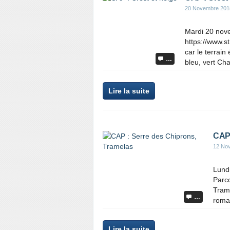
20 Novembre 201
Mardi 20 nov
https://www.s
car le terrain
…
bleu, vert Cha
Lire la suite
CAP 
12 No
Lund
Parco
Tram
…
roma
Lire la suite