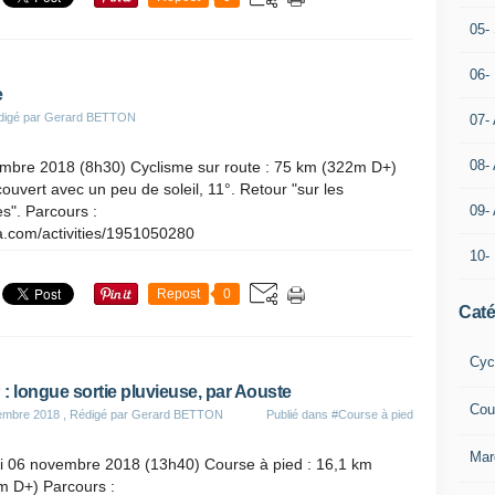
05- 
06-
e
digé par Gerard BETTON
07-
08-
mbre 2018 (8h30) Cyclisme sur route : 75 km (322m D+)
ouvert avec un peu de soleil, 11°. Retour "sur les
s". Parcours :
09-
a.com/activities/1951050280
10-
Repost
0
Caté
Cyc
: longue sortie pluvieuse, par Aouste
Cou
embre 2018
, Rédigé par Gerard BETTON
Publié dans
#Course à pied
Mar
i 06 novembre 2018 (13h40) Course à pied : 16,1 km
m D+) Parcours :