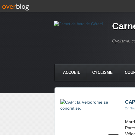
Carne
Cyclisme, c
ACCUEIL
CYCLISME
COUR
CAP 
27 No
Mard
Parco
Vélo