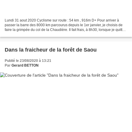
Lundi 31 aout 2020 Cyclisme sur route : 54 km , 916m D+ Pour arriver à
passer la barre des 8000 km parcourus depuis le 1er janvier, je choisis de
faire la grimpée du col de la Chaudière. Il fait frais, à 8h30, lorsque je quitte
Crest (quartier St Ferréol)....
Dans la fraicheur de la forêt de Saou
Publié le 23/08/2020 à 13:21
Par
Gerard BETTON