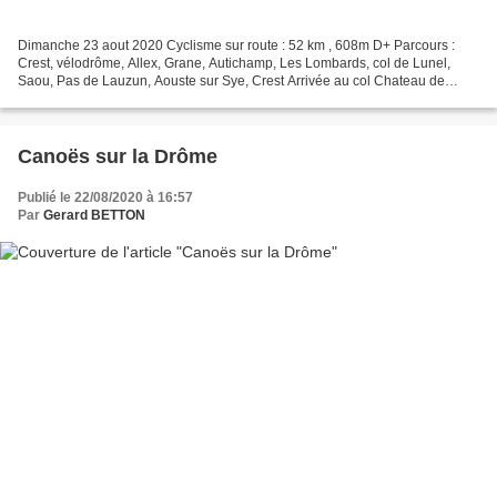
Dimanche 23 aout 2020 Cyclisme sur route : 52 km , 608m D+ Parcours :
Crest, vélodrôme, Allex, Grane, Autichamp, Les Lombards, col de Lunel,
Saou, Pas de Lauzun, Aouste sur Sye, Crest Arrivée au col Chateau de
Lastic, à la sortie de Saou, aupied du...
Canoës sur la Drôme
Publié le 22/08/2020 à 16:57
Par
Gerard BETTON