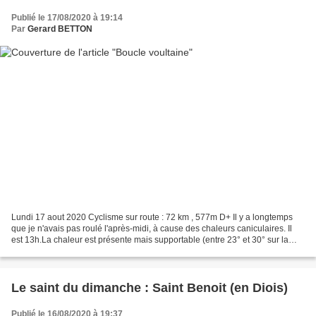
Publié le 17/08/2020 à 19:14
Par
Gerard BETTON
Lundi 17 aout 2020 Cyclisme sur route : 72 km , 577m D+ Il y a longtemps
que je n'avais pas roulé l'après-midi, à cause des chaleurs caniculaires. Il
est 13h.La chaleur est présente mais supportable (entre 23° et 30° sur la
sortie). Il souffle un faible...
Le saint du dimanche : Saint Benoit (en Diois)
Publié le 16/08/2020 à 19:37