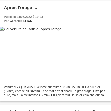
Après l'orage ...
Publié le 24/06/2022 à 19:23
Par
Gerard BETTON
Vendredi 24 juin 2022 Cyclisme sur route : 33 km , 220m D+ Il a plu hier
(17mm) et cette nuit (6mm). Et ce matin s'est abattu un gros orage. Il n'a pas
duré, mais il a été intense (17mm). Puis, vers midi, le soleil et la chaleur sont
revenus. A 16h, je...