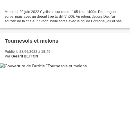
Mercredi 29 juin 2022 Cyclisme sur route : 165 km , 1400m D+ Longue
sortie, mais avec un départ trop tardif (7h00). Au retour, depuis Die, j'ai
souffert de la chaleur. Sinon, belle sortie avec le col de Grimone, joli et pas
très dur. Parcours : Crest,...
Tournesols et melons
Publié le 28/06/2022 à 19:49
Par
Gerard BETTON