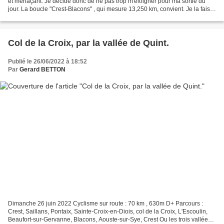
et menaçant. Je décide donc de ne pas trop m'éloigner pour ma sortie du
jour. La boucle "Crest-Blacons" , qui mesure 13,250 km, convient. Je la fais
quatre fois. - De Crest à...
Col de la Croix, par la vallée de Quint.
Publié le 26/06/2022 à 18:52
Par
Gerard BETTON
Dimanche 26 juin 2022 Cyclisme sur route : 70 km , 630m D+ Parcours :
Crest, Saillans, Pontaix, Sainte-Croix-en-Diois, col de la Croix, L'Escoulin,
Beaufort-sur-Gervanne, Blacons, Aouste-sur-Sye, Crest Ou les trois vallées :