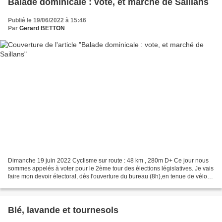
Balade dominicale : vote, et marché de Saillans
Publié le 19/06/2022 à 15:46
Par
Gerard BETTON
Dimanche 19 juin 2022 Cyclisme sur route : 48 km , 280m D+ Ce jour nous
sommes appelés à voter pour le 2ème tour des élections législatives. Je vais
faire mon devoir électoral, dès l'ouverture du bureau (8h),en tenue de vélo.
J'y rencontre un coupe d'amis...
Blé, lavande et tournesols