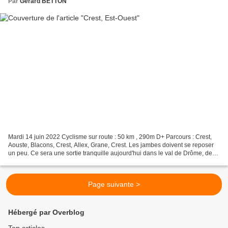
Par
Gerard BETTON
Mardi 14 juin 2022 Cyclisme sur route : 50 km , 290m D+ Parcours : Crest,
Aouste, Blacons, Crest, Allex, Grane, Crest. Les jambes doivent se reposer
un peu. Ce sera une sortie tranquille aujourd'hui dans le val de Drôme, de
part et d'autre de Crest. Le...
Page suivante >
Hébergé par Overblog