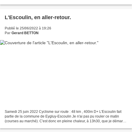
vallée de la Drôme (jusqu'au...
L'Escoulin, en aller-retour.
Publié le 25/06/2022 à 19:26
Par
Gerard BETTON
Samedi 25 juin 2022 Cyclisme sur route : 48 km , 400m D+ L'Escoulin fait
partie de la commune de Eygluy-Escoulin Je n'ai pas pu rouler ce matin
(courses au marché). C'est donc en pleine chaleur, à 13h30, que je démarre
ma sortie. Le vent soufflant du...