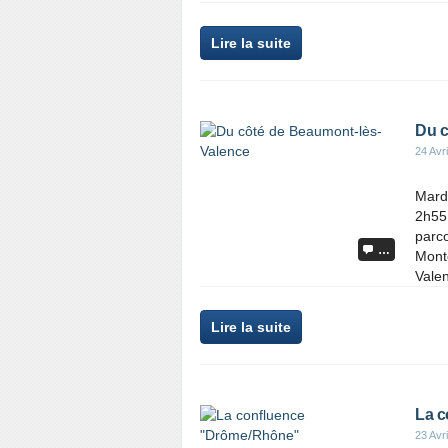
Lire la suite
Du c
24 Avr
Mardi
2h55 
parco
…
Mont
Valen
Lire la suite
La c
23 Avr