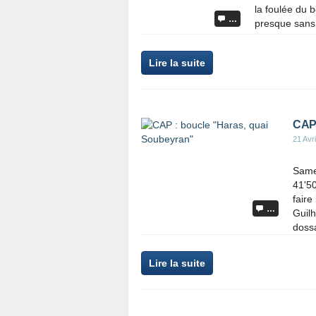
la foulée du 
…
presque sans v
Lire la suite
CAP 
21 Avr
Same
41'50
faire
…
Guil
dossa
Lire la suite