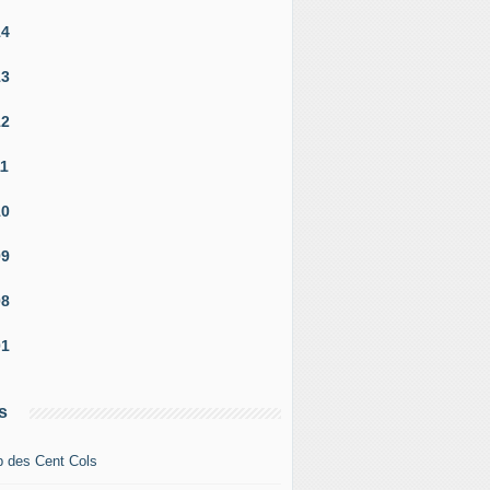
14
13
12
11
10
09
08
01
s
b des Cent Cols