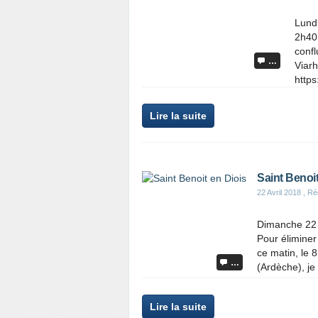
Lundi
2h40
confl
…
Viarh
https
Lire la suite
Saint Benoit
22 Avril 2018
, Ré
Dimanche 22 
Pour élimine
ce matin, le
…
(Ardèche), je 
Lire la suite