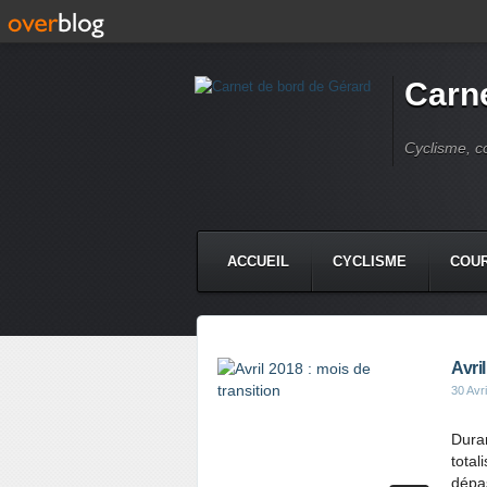
Carne
Cyclisme, c
ACCUEIL
CYCLISME
COUR
Avri
30 Avr
Duran
total
dépas