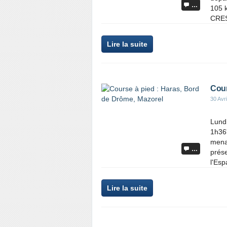
…
105 k
CRES
Lire la suite
Cour
30 Avr
Lundi
1h36'
menaç
…
prése
l'Esp
Lire la suite