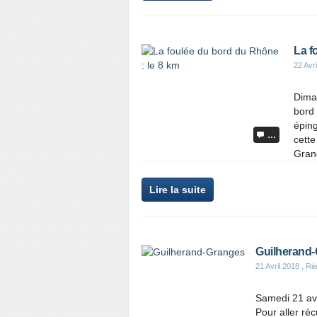
La f
22 Avr
Diman
bord 
éping
…
cette
Grang
Lire la suite
Guilherand
21 Avril 2018
, Ré
Samedi 21 avr
Pour aller ré