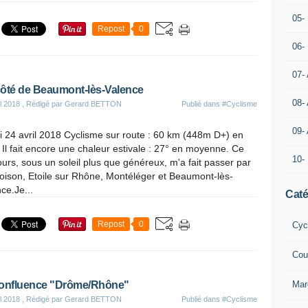
05- 
Repost
0
06-
07-
ôté de Beaumont-lès-Valence
08-
il 2018
, Rédigé par Gerard BETTON
Publié dans
#Cyclisme
09-
 24 avril 2018 Cyclisme sur route : 60 km (448m D+) en
Il fait encore une chaleur estivale : 27° en moyenne. Ce
10-
urs, sous un soleil plus que généreux, m'a fait passer par
oison, Etoile sur Rhône, Montéléger et Beaumont-lès-
ce.Je...
Caté
Repost
0
Cyc
Cou
onfluence "Drôme/Rhône"
Mar
il 2018
, Rédigé par Gerard BETTON
Publié dans
#Cyclisme