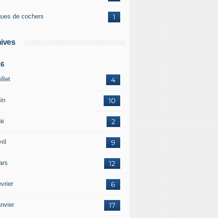
ques de cochers
1
ives
26
illet
4
in
10
ai
2
ril
9
ars
12
vrier
6
nvier
17