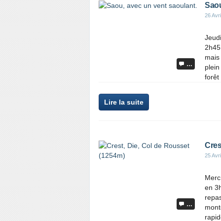
Saou
26 Avr
Jeudi
2h45 
mais
…
plein
forêt
Lire la suite
Cres
25 Avr
Mercr
en 3
repas
…
monte
rapid