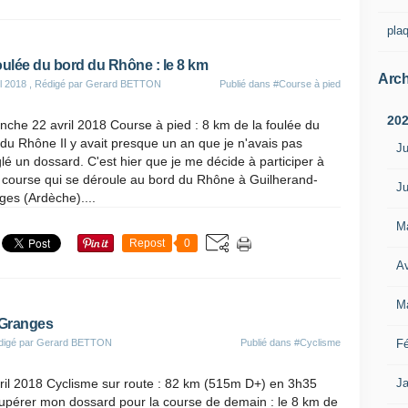
pla
oulée du bord du Rhône : le 8 km
Arch
il 2018
, Rédigé par Gerard BETTON
Publié dans
#Course à pied
20
che 22 avril 2018 Course à pied : 8 km de la foulée du
du Rhône Il y avait presque un an que je n'avais pas
Ju
lé un dossard. C'est hier que je me décide à participer à
 course qui se déroule au bord du Rhône à Guilherand-
Ju
es (Ardèche)....
M
Repost
0
Av
M
-Granges
digé par Gerard BETTON
Publié dans
#Cyclisme
Fé
il 2018 Cyclisme sur route : 82 km (515m D+) en 3h35
Ja
cupérer mon dossard pour la course de demain : le 8 km de