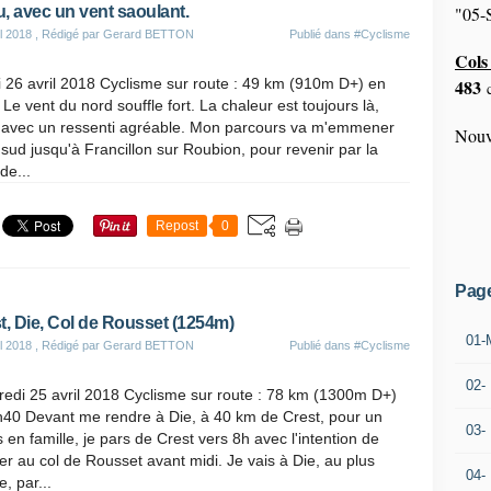
, avec un vent saoulant.
"05-S
il 2018
, Rédigé par Gerard BETTON
Publié dans
#Cyclisme
Cols 
 26 avril 2018 Cyclisme sur route : 49 km (910m D+) en
483
c
Le vent du nord souffle fort. La chaleur est toujours là,
 avec un ressenti agréable. Mon parcours va m'emmener
Nouv
 sud jusqu'à Francillon sur Roubion, pour revenir par la
 de...
Repost
0
Pag
t, Die, Col de Rousset (1254m)
01-
il 2018
, Rédigé par Gerard BETTON
Publié dans
#Cyclisme
02-
edi 25 avril 2018 Cyclisme sur route : 78 km (1300m D+)
h40 Devant me rendre à Die, à 40 km de Crest, pour un
03-
 en famille, je pars de Crest vers 8h avec l'intention de
r au col de Rousset avant midi. Je vais à Die, au plus
04-
e, par...