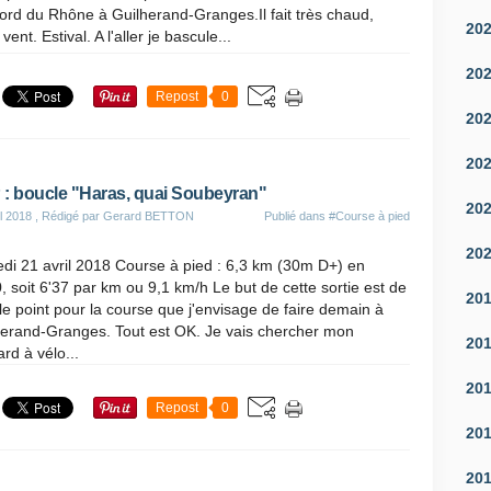
bord du Rhône à Guilherand-Granges.Il fait très chaud,
20
ent. Estival. A l'aller je bascule...
20
Repost
0
20
20
: boucle "Haras, quai Soubeyran"
20
il 2018
, Rédigé par Gerard BETTON
Publié dans
#Course à pied
20
di 21 avril 2018 Course à pied : 6,3 km (30m D+) en
, soit 6'37 par km ou 9,1 km/h Le but de cette sortie est de
20
 le point pour la course que j'envisage de faire demain à
herand-Granges. Tout est OK. Je vais chercher mon
20
rd à vélo...
20
Repost
0
20
20