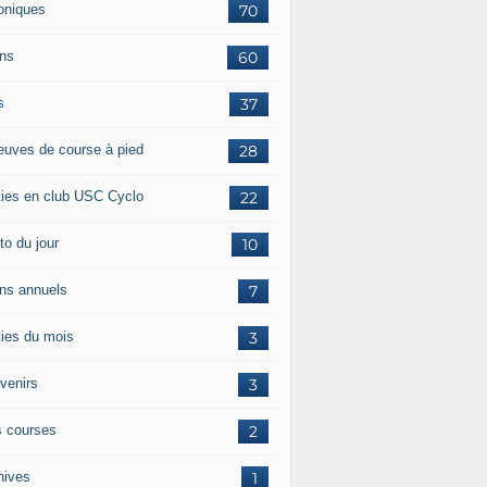
oniques
70
ans
60
s
37
euves de course à pied
28
ties en club USC Cyclo
22
to du jour
10
ans annuels
7
ties du mois
3
venirs
3
 courses
2
hives
1