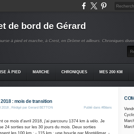
t de bord de Gérard
ourse à pied et marche, à Crest, en Drôme et ailleurs. Chroniques dive
SE À PIED
MARCHE
CHRONIQUES
MES 200 KM
CO
l 2018 : mois de transition
il 2018
, Rédigé par Gerard BETTON
Publié dans
#Bilans
Vendr
Cycl
t ce mois d'avril 2018, j'ai parcouru 1374 km à vélo. Je
Marc
ise 24 sorties sur les 30 jours du mois. Deux sorties
Marc
sent les 100 km : - 115 km : une boucle par Montélimar, -