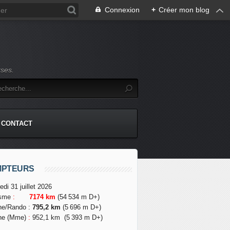
Connexion
+
Créer mon blog
rses.
CONTACT
MPTEURS
edi 31 juillet 2026
isme
:
7174 km
(54 534 m D+)
he/Rando
:
795,2 km
(5 696 m D+)
he (Mme)
:
952,1 km
(5 393 m D+)