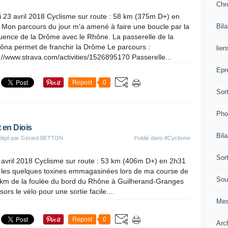
Chr
 23 avril 2018 Cyclisme sur route : 58 km (375m D+) en
 Mon parcours du jour m'a amené à faire une boucle par la
Bil
uence de la Drôme avec le Rhône. La passerelle de la
ôna permet de franchir la Drôme Le parcours :
lien
://www.strava.com/activities/1526895170 Passerelle...
Epr
Repost
0
Sor
Pho
 en Diois
Bil
digé par Gerard BETTON
Publié dans
#Cyclisme
Sor
avril 2018 Cyclisme sur route : 53 km (406m D+) en 2h31
r les quelques toxines emmagasinées lors de ma course de
Sou
 8km de la foulée du bord du Rhône à Guilherand-Granges
sors le vélo pour une sortie facile....
Mes
Repost
0
Arc