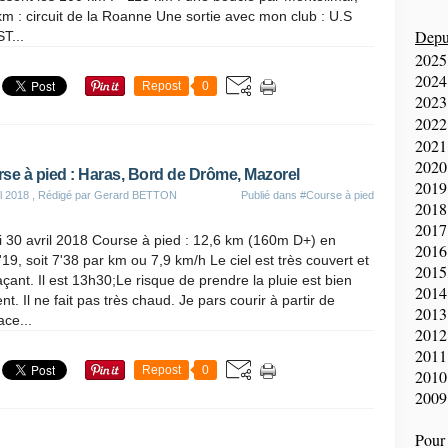
m : circuit de la Roanne Une sortie avec mon club : U.S
Depui
T...
2025
2024
Repost
0
2023
2022
2021
2020
se à pied : Haras, Bord de Drôme, Mazorel
2019
il 2018
, Rédigé par Gerard BETTON
Publié dans
#Course à pied
2018
2017
 30 avril 2018 Course à pied : 12,6 km (160m D+) en
2016
19, soit 7'38 par km ou 7,9 km/h Le ciel est très couvert et
2015
ant. Il est 13h30;Le risque de prendre la pluie est bien
2014
nt. Il ne fait pas très chaud. Je pars courir à partir de
2013
ace...
2012
2011
Repost
0
2010
2009
Pour 