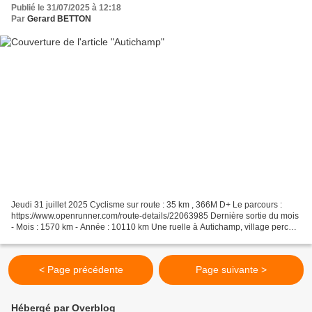
Publié le 31/07/2025 à 12:18
Par
Gerard BETTON
Jeudi 31 juillet 2025 Cyclisme sur route : 35 km , 366M D+ Le parcours :
https://www.openrunner.com/route-details/22063985 Dernière sortie du mois
- Mois : 1570 km - Année : 10110 km Une ruelle à Autichamp, village perché.
Fontaine à Autichamp
< Page précédente
Page suivante >
Hébergé par Overblog