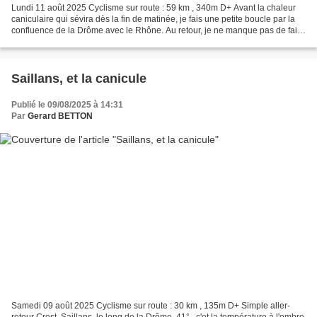
Lundi 11 août 2025 Cyclisme sur route : 59 km , 340m D+ Avant la chaleur
caniculaire qui sévira dès la fin de matinée, je fais une petite boucle par la
confluence de la Drôme avec le Rhône. Au retour, je ne manque pas de faire
un passage à la Chapelle...
Saillans, et la canicule
Publié le 09/08/2025 à 14:31
Par
Gerard BETTON
Samedi 09 août 2025 Cyclisme sur route : 30 km , 135m D+ Simple aller-
retour Crest, Saillans, le long de la Drôme. 41° , c'et la température à l'ombre