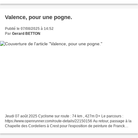
Trois-Becs en randonnée. Ça...
Valence, pour une pogne.
Publié le 07/08/2025 à 14:52
Par
Gerard BETTON
Jeudi 07 août 2025 Cyclisme sur route : 74 km , 427m D+ Le parcours :
https://www.openrunner.com/route-details/22150156 Au retour, passage à la
Chapelle des Cordeliers à Crest pour l'exposition de peinture de Franck
Fayard Une pogne de chez NIVON, naturellement,...