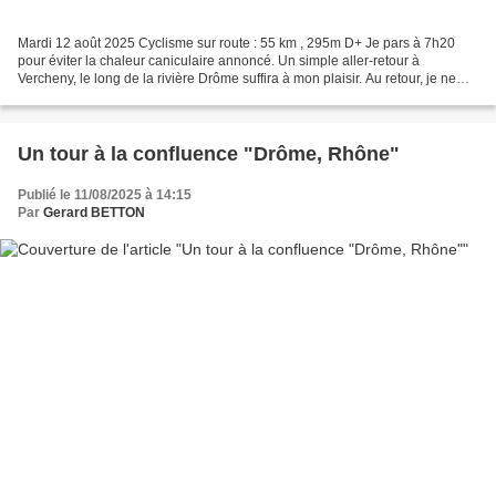
Mardi 12 août 2025 Cyclisme sur route : 55 km , 295m D+ Je pars à 7h20
pour éviter la chaleur caniculaire annoncé. Un simple aller-retour à
Vercheny, le long de la rivière Drôme suffira à mon plaisir. Au retour, je ne
manque pas de faire un passage à...
Un tour à la confluence "Drôme, Rhône"
Publié le 11/08/2025 à 14:15
Par
Gerard BETTON