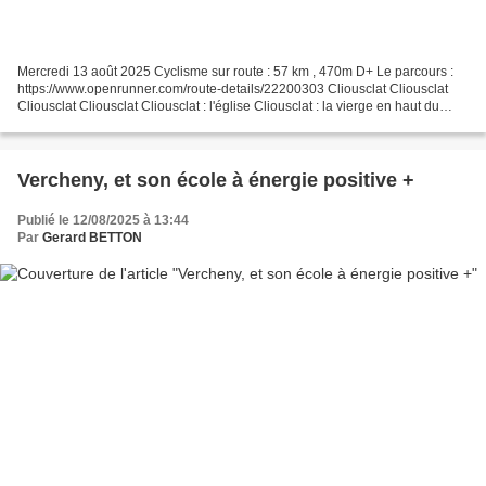
Mercredi 13 août 2025 Cyclisme sur route : 57 km , 470m D+ Le parcours :
https://www.openrunner.com/route-details/22200303 Cliousclat Cliousclat
Cliousclat Cliousclat Cliousclat : l'église Cliousclat : la vierge en haut du
clocher de l'église Loriol A...
Vercheny, et son école à énergie positive +
Publié le 12/08/2025 à 13:44
Par
Gerard BETTON