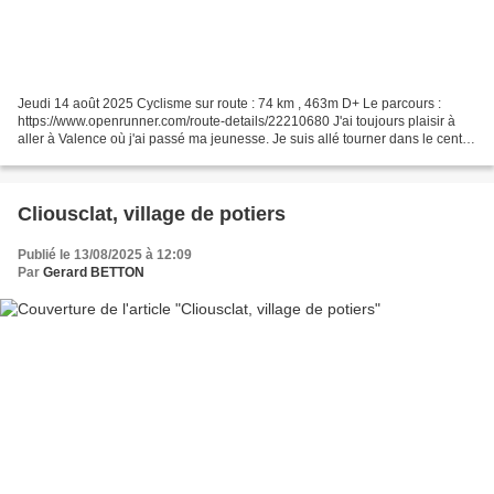
Jeudi 14 août 2025 Cyclisme sur route : 74 km , 463m D+ Le parcours :
https://www.openrunner.com/route-details/22210680 J'ai toujours plaisir à
aller à Valence où j'ai passé ma jeunesse. Je suis allé tourner dans le centre
ville. Sur la place, vers la...
Cliousclat, village de potiers
Publié le 13/08/2025 à 12:09
Par
Gerard BETTON