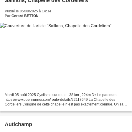
Saillans, Chapelle des Cordeliers
Publié le 05/08/2025 à 14:34
Par
Gerard BETTON
Mardi 05 août 2025 Cyclisme sur route : 38 km , 224m D+ Le parcours :
https://www.openrunner.com/route-details/22117649 La Chapelle des
Cordeliers L'origine de cette chapelle n’est pas exactement connue. On sait
qu’en 1571, elle fut donnée aux Cordeliers...
Autichamp