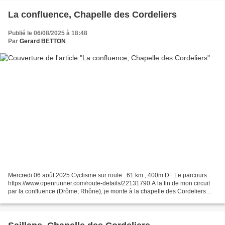
La confluence, Chapelle des Cordeliers
Publié le 06/08/2025 à 18:48
Par
Gerard BETTON
Mercredi 06 août 2025 Cyclisme sur route : 61 km , 400m D+ Le parcours :
https://www.openrunner.com/route-details/22131790 A la fin de mon circuit
par la confluence (Drôme, Rhône), je monte à la chapelle des Cordeliers
(Crest), pour voir mon neveu Franck...