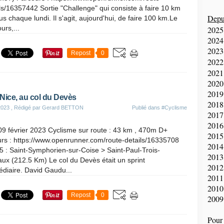
ls/16357442 Sortie "Challenge" qui consiste à faire 10 km
Depui
us chaque lundi. Il s'agit, aujourd'hui, de faire 100 km.Le
urs,...
2025
2024
2023
Repost
0
2022
2021
2020
2019
-Nice, au col du Devès
2018
2023
, Rédigé par Gerard BETTON
Publié dans
#Cyclisme
2017
2016
09 février 2023 Cyclisme sur route : 43 km , 470m D+
2015
rs : https://www.openrunner.com/route-details/16335708
2014
5 : Saint-Symphorien-sur-Coise > Saint-Paul-Trois-
2013
ux (212.5 Km) Le col du Devès était un sprint
2012
édiaire. David Gaudu...
2011
2010
Repost
0
2009
Pour 