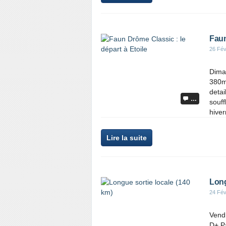
Faun
26 Fév
Diman
380m
detai
…
souff
hiver
Lire la suite
Long
24 Fév
Vendr
D+ P