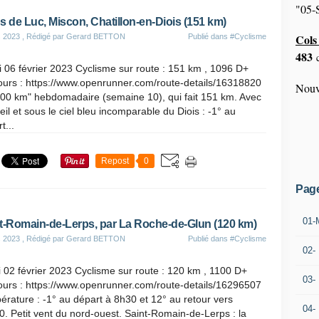
"05-S
s de Luc, Miscon, Chatillon-en-Diois (151 km)
Cols 
s 2023
, Rédigé par Gerard BETTON
Publié dans
#Cyclisme
483
c
 06 février 2023 Cyclisme sur route : 151 km , 1096 D+
ours : https://www.openrunner.com/route-details/16318820
Nouv
100 km" hebdomadaire (semaine 10), qui fait 151 km. Avec
leil et sous le ciel bleu incomparable du Diois : -1° au
t...
Repost
0
Pag
01-
t-Romain-de-Lerps, par La Roche-de-Glun (120 km)
s 2023
, Rédigé par Gerard BETTON
Publié dans
#Cyclisme
02-
 02 février 2023 Cyclisme sur route : 120 km , 1100 D+
03-
ours : https://www.openrunner.com/route-details/16296507
rature : -1° au départ à 8h30 et 12° au retour vers
04-
. Petit vent du nord-ouest. Saint-Romain-de-Lerps : la