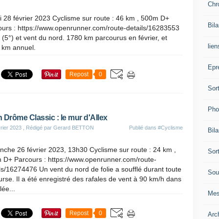
Chr
 28 février 2023 Cyclisme sur route : 46 km , 500m D+
Bil
ours : https://www.openrunner.com/route-details/16283553
 (5°) et vent du nord. 1780 km parcourus en février, et
lien
 km annuel.
Epr
Repost
0
Sor
Pho
 Drôme Classic : le mur d'Allex
rier 2023
, Rédigé par Gerard BETTON
Publié dans
#Cyclisme
Bil
che 26 février 2023, 13h30 Cyclisme sur route : 24 km ,
Sor
 D+ Parcours : https://www.openrunner.com/route-
ls/16274476 Un vent du nord de folie a soufflé durant toute
Sou
urse. Il a été enregistré des rafales de vent à 90 km/h dans
lée...
Mes
Repost
0
Arc