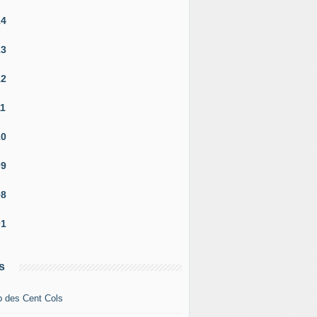
14
13
12
11
10
09
08
01
s
b des Cent Cols