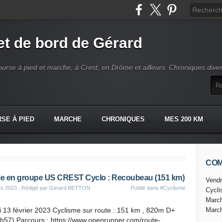
t de bord de Gérard
ourse à pied et marche, à Crest, en Drôme et ailleurs. Chroniques dive
SE À PIED
MARCHE
CHRONIQUES
MES 200 KM
CO
ie en groupe US CREST Cyclo : Recoubeau (151 km)
Vendr
rs 2023
, Rédigé par Gerard BETTON
Publié dans
#Cyclisme
Cycl
Marc
 13 février 2023 Cyclisme sur route : 151 km , 820m D+
Marc
6h57) Parcours : https://www.openrunner.com/route-