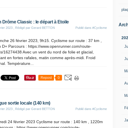
pla
 Drôme Classic : le départ à Etoile
Arch
rier 2023
, Rédigé par Gerard BETTON
Publié dans
#Cyclisme
20
che 26 février 2023, 9h15. Cyclisme sur route : 37 km ,
 D+ Parcours : https://www.openrunner.com/route-
Ju
ls/16274438 Avec un vent du nord de folie et glacial,
lant en fortes rafales, matin comme après-midi. Froid
Ju
nal. Température...
M
Repost
0
Av
M
ue sortie locale (140 km)
Fé
rier 2023
, Rédigé par Gerard BETTON
Publié dans
#Cyclisme
Ja
edi 24 février 2023 Cyclisme sur route : 140 km , 1220m
arcours : https://www.openrunner.com/route-