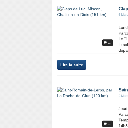
Clap
6 Mar
Lundi
Parc
Le "
…
le so
dépar
Lire la suite
Sain
2 Mar
Jeudi
Parc
Tempé
…
14h30