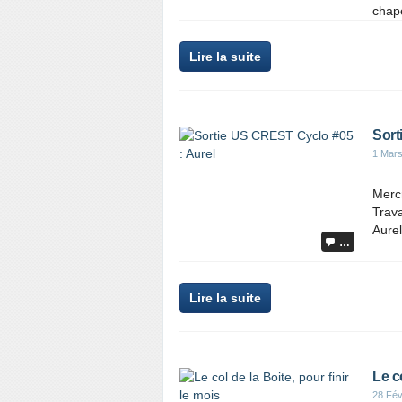
chapel
Lire la suite
Sort
1 Mar
Mercr
Trava
Aurel
…
Lire la suite
Le co
28 Fév