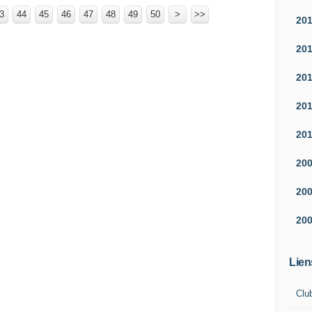
3
44
45
46
47
48
49
50
100
60
70
80
90
>
>>
20
20
20
20
20
20
20
20
Lien
Clu