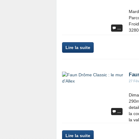
Mardi
Parc
Froid
…
3280
Lire la suite
Faun
27 Fév
Diman
290m
detai
…
la co
la val
Lire la suite