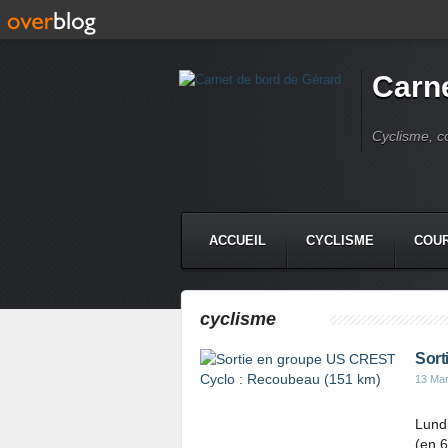
Carne
Cyclisme, c
ACCUEIL
CYCLISME
COUR
cyclisme
Sort
13 Ma
Lundi
(en 