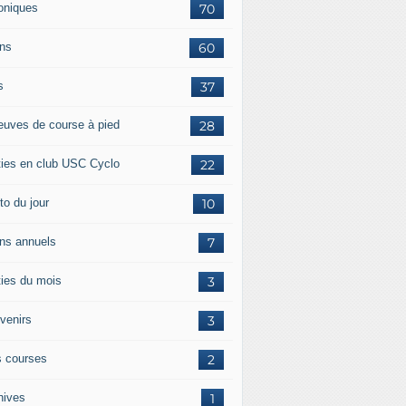
oniques
70
ans
60
s
37
euves de course à pied
28
ties en club USC Cyclo
22
to du jour
10
ans annuels
7
ties du mois
3
venirs
3
 courses
2
hives
1