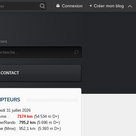
Connexion
+
Créer mon blog
rses.
CONTACT
MPTEURS
edi 31 juillet 2026
isme
:
7174 km
(54 534 m D+)
he/Rando
:
795,2 km
(5 696 m D+)
he (Mme)
:
952,1 km
(5 393 m D+)