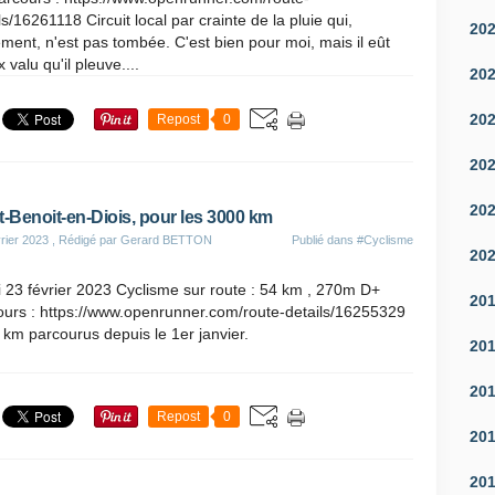
ls/16261118 Circuit local par crainte de la pluie qui,
20
ement, n'est pas tombée. C'est bien pour moi, mais il eût
 valu qu'il pleuve....
20
20
Repost
0
20
20
t-Benoit-en-Diois, pour les 3000 km
rier 2023
, Rédigé par Gerard BETTON
Publié dans
#Cyclisme
20
 23 février 2023 Cyclisme sur route : 54 km , 270m D+
20
ours : https://www.openrunner.com/route-details/16255329
km parcourus depuis le 1er janvier.
20
20
Repost
0
20
20