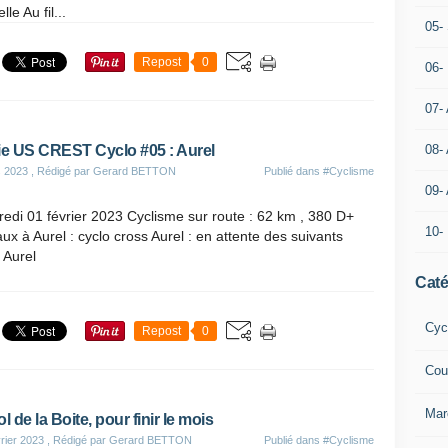
le Au fil...
05- 
Repost
0
06-
07-
ie US CREST Cyclo #05 : Aurel
08-
s 2023
, Rédigé par Gerard BETTON
Publié dans
#Cyclisme
09-
edi 01 février 2023 Cyclisme sur route : 62 km , 380 D+
10-
ux à Aurel : cyclo cross Aurel : en attente des suivants
 Aurel
Caté
Cyc
Repost
0
Cou
Mar
l de la Boite, pour finir le mois
rier 2023
, Rédigé par Gerard BETTON
Publié dans
#Cyclisme