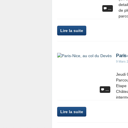
detai
…
de pl
parco
Lire la suite
Paris
9 Mars 
Jeudi 
Parcou
Etape 
…
Châtea
interm
Lire la suite