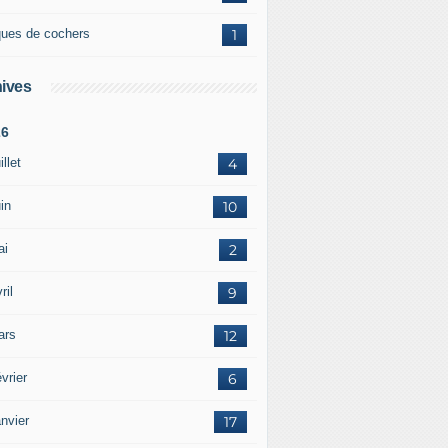
ques de cochers
1
ives
26
illet
4
in
10
ai
2
ril
9
ars
12
vrier
6
nvier
17