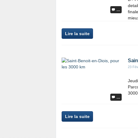
detai
…
final
mieux
Lire la suite
Sain
23 Fév
Jeudi
Parc
3000 
…
Lire la suite