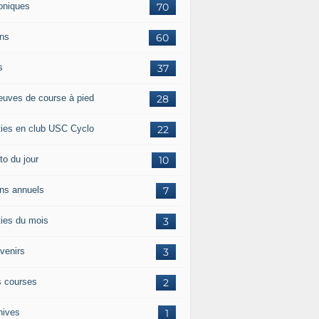
oniques
70
ans
60
s
37
euves de course à pied
28
ties en club USC Cyclo
22
to du jour
10
ans annuels
7
ties du mois
3
venirs
3
 courses
2
hives
1