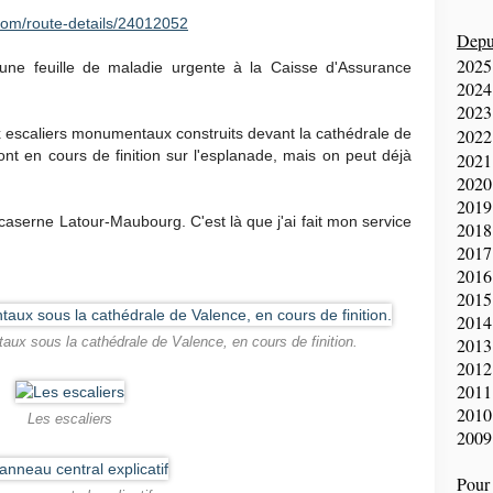
com/route-details/24012052
Depui
2025
ne feuille de maladie urgente à la Caisse d'Assurance
2024
2023
ux escaliers monumentaux construits devant la cathédrale de
2022
 sont en cours de finition sur l'esplanade, mais on peut déjà
2021
2020
2019
caserne Latour-Maubourg. C'est là que j'ai fait mon service
2018
2017
2016
2015
2014
2013
x sous la cathédrale de Valence, en cours de finition.
2012
2011
2010
Les escaliers
2009
Pour 