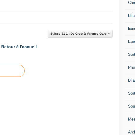
Chr
Bil
lien
Suisse J1-1 : De Crest à Valence-Gare
Epr
Retour à l'accueil
Sor
Pho
Bil
Sor
Sou
Mes
Arc