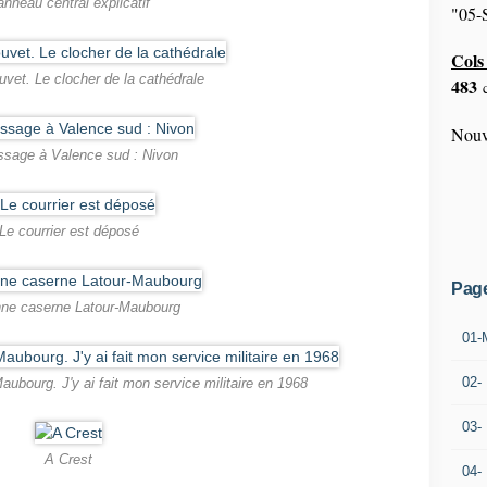
nneau central explicatif
"05-S
Cols 
uvet. Le clocher de la cathédrale
483
c
Nouv
ssage à Valence sud : Nivon
Le courrier est déposé
Pag
ne caserne Latour-Maubourg
01-
02-
ubourg. J'y ai fait mon service militaire en 1968
03-
A Crest
04-