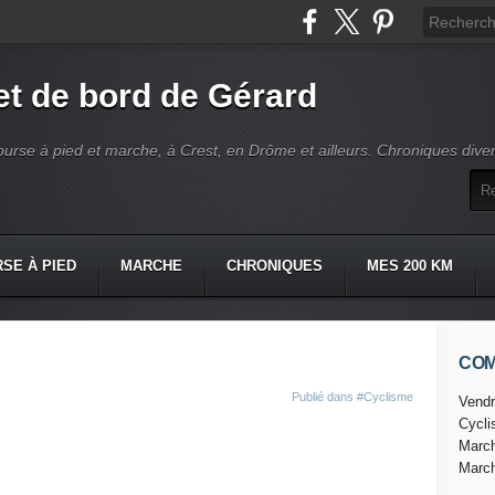
t de bord de Gérard
ourse à pied et marche, à Crest, en Drôme et ailleurs. Chroniques dive
SE À PIED
MARCHE
CHRONIQUES
MES 200 KM
CO
Publié dans
#Cyclisme
Vendr
Cycl
Marc
Marc