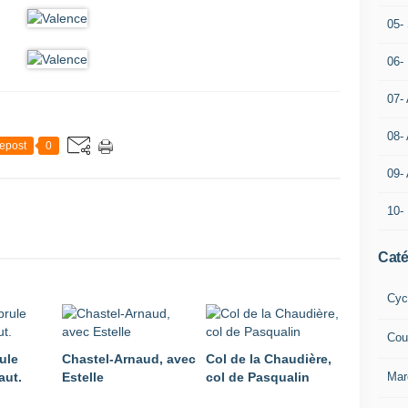
05- 
06-
07-
08-
epost
0
09-
10-
Caté
Cyc
Cou
ule
Chastel-Arnaud, avec
Col de la Chaudière,
aut.
Estelle
col de Pasqualin
Mar