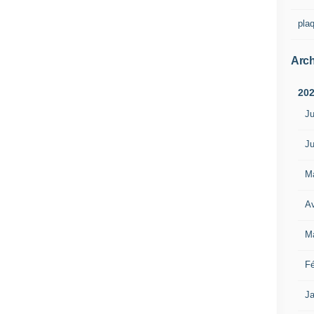
pla
Arch
20
Ju
Ju
M
Av
M
Fé
Ja