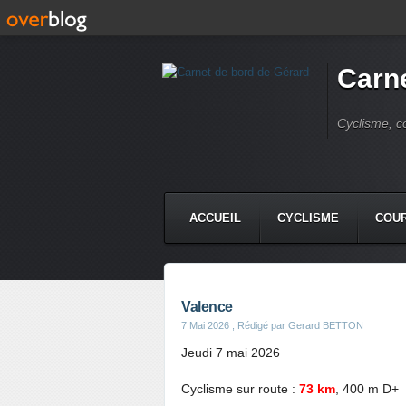
Carne
Cyclisme, c
ACCUEIL
CYCLISME
COUR
Valence
7 Mai 2026
, Rédigé par Gerard BETTON
Jeudi 7 mai 2026
Cyclisme sur route :
73 km
, 400 m D+