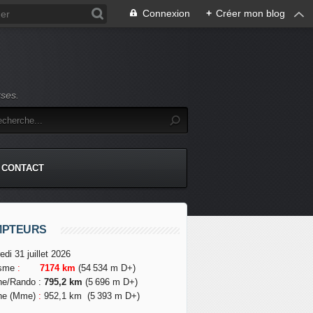
Connexion
+
Créer mon blog
rses.
CONTACT
MPTEURS
edi 31 juillet 2026
isme
:
7174 km
(54 534 m D+)
he/Rando
:
795,2 km
(5 696 m D+)
he (Mme)
:
952,1 km
(5 393 m D+)