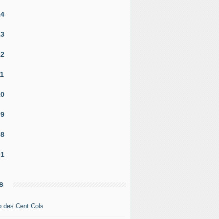
14
13
12
11
10
09
08
01
s
b des Cent Cols