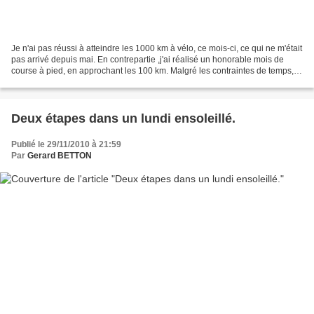
Je n'ai pas réussi à atteindre les 1000 km à vélo, ce mois-ci, ce qui ne m'était
pas arrivé depuis mai. En contrepartie ,j'ai réalisé un honorable mois de
course à pied, en approchant les 100 km. Malgré les contraintes de temps, et
de météo, j'ai pu caser...
Deux étapes dans un lundi ensoleillé.
Publié le 29/11/2010 à 21:59
Par
Gerard BETTON