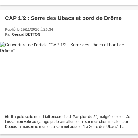
nouvelle zone commerciale,...
CAP 1/2 : Serre des Ubacs et bord de Drôme
Publié le 25/11/2010 à 20:34
Par
Gerard BETTON
9h. Il a gelé cette nuit. Il fait encore froid. Pas plus de 2°, malgré le soleil. Je
laisse mon vélo au garage préférant aller courir sur mes chemins alentour.
Depuis la maison je monte au sommet appelé "La Serre des Ubacs". La
pente est rude. Ensuite...