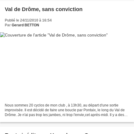
Val de Drôme, sans conviction
Publié le 24/11/2010 à 16:54
Par
Gerard BETTON
Nous sommes 20 cyclos de mon club , à 13h30, au départ d'une sortie
improvisée. Il est décidé de faire une boucle par Pontaix, le long du Val de
Drôme. Je n'ai pas trop les jambes, ni trop l'envie,cet après-midi. Il y a des
jours comme ça. Je roule avec...