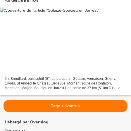
Par
Gerard BETTON
9h. Brouillard, puis soleil (6°) Le parcours : Solaize, Vernaison, Grigny,
Givors, St Andéol le Château,Bellevue, Mornant, route de Rontalon,
Montplan, Marjon, Soucieu en Jarrest Une sortie de 37 km (510m D+). La
vallée du Gier dans le brouillard. Entre...
Page suivante >
Hébergé par Overblog