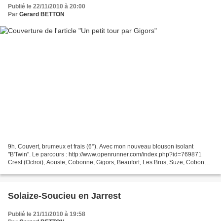
Publié le 22/11/2010 à 20:00
Par
Gerard BETTON
9h. Couvert, brumeux et frais (6°). Avec mon nouveau blouson isolant
"B'Twin". Le parcours : http://www.openrunner.com/index.php?id=769871
Crest (Octroi), Aouste, Cobonne, Gigors, Beaufort, Les Brus, Suze, Cobonne,
Aouste, Les Arras, St Antoine, Crest...
Solaize-Soucieu en Jarrest
Publié le 21/11/2010 à 19:58