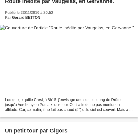
Route inédite par Vaugelas, en Gervanne.
Publié le 23/11/2010 à 20:52
Par
Gerard BETTON
Lorsque je quitte Crest, à 8h15, j'envisage une sortie le long de Drôme,
jusqu'à Vercheny ou Pontaix, et retour. Ceci afin de ne pas monter en
altitude. Car, ce matin, il ne fait pas chaud (5°) et le ciel est couvert. Mais à la
sortie de Blacons, je ne...
Un petit tour par Gigors