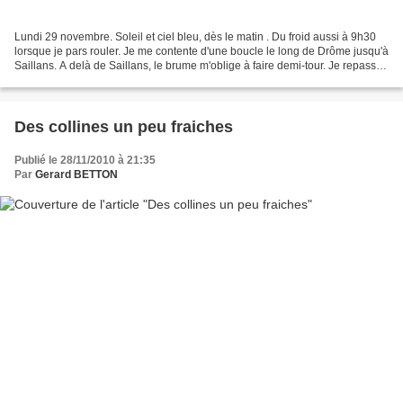
Lundi 29 novembre. Soleil et ciel bleu, dès le matin . Du froid aussi à 9h30
lorsque je pars rouler. Je me contente d'une boucle le long de Drôme jusqu'à
Saillans. A delà de Saillans, le brume m'oblige à faire demi-tour. Je repasse
par Crest pour aller...
Des collines un peu fraiches
Publié le 28/11/2010 à 21:35
Par
Gerard BETTON