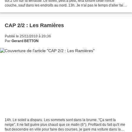
sol.2 cm sur la terrasse. Le soleil, petit a petit, fera fondre cette mince
couche, sauf dans les endroits au nord. 13h. Je n'ai pas le temps d'aller faire
du vélo et pas envie...
CAP 2/2 : Les Ramières
Publié le 25/11/2010 à 20:36
Par
Gerard BETTON
14h. Le soleil a disparu. Les sommets sont dans la brume. "Ça sent la
neige". Il ne fait guère plus chaud que ce matin (6°). Profitant du fait qu'il me
faut descendre en ville pour faire des courses, je gare ma voiture dans la