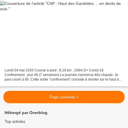
Lundi 04 mai 2020 Course à pied : 8,10 km , 169m D+ Covid-19.
Confinement : jour 49 (7 semaines) La journée s'annonce très chaude. Je
pars courir à 8h. Cette sortie "confinement" consiste à monter sur le haut des
Gardettes (1 km), pour ensuite faire des...
Page suivante >
Hébergé par Overblog
Top articles