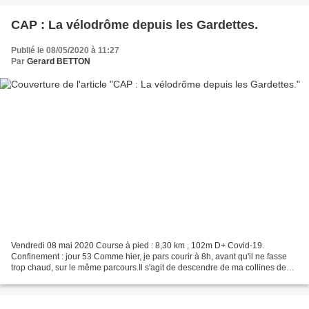
CAP : La vélodrôme depuis les Gardettes.
Publié le 08/05/2020 à 11:27
Par
Gerard BETTON
Vendredi 08 mai 2020 Course à pied : 8,30 km , 102m D+ Covid-19.
Confinement : jour 53 Comme hier, je pars courir à 8h, avant qu'il ne fasse
trop chaud, sur le même parcours.Il s'agit de descendre de ma collines des
Gardettes (à Crest) pour rejoindre...