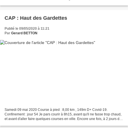
précise. Je n'ai droit qu'à 1 heure de sortie.Le...
CAP : Haut des Gardettes
Publié le 09/05/2020 à 11:21
Par
Gerard BETTON
Samedi 09 mai 2020 Course à pied : 8,00 km , 149m D+ Covid-19.
Confinement : jour 54 Je pars courir à 8h15, avant qu'il ne fasse trop chaud,
et avant d'aller faire quelques courses en ville. Encore une fois, à 2 jours du
déconfinement, je vais fouler...