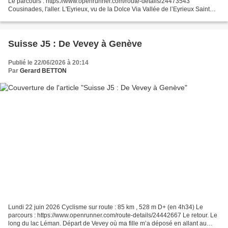
Le parcours : https://www.openrunner.com/route-details/24473543
Cousinades, l'aller. L'Eyrieux, vu de la Dolce Via Vallée de l’Eyrieux Saint
Michel de Chabrillanoux Hameau Les...
Suisse J5 : De Vevey à Genève
Publié le 22/06/2026 à 20:14
Par
Gerard BETTON
Lundi 22 juin 2026 Cyclisme sur route : 85 km , 528 m D+ (en 4h34) Le
parcours : https://www.openrunner.com/route-details/24442667 Le retour. Le
long du lac Léman. Départ de Vevey où ma fille m’a déposé en allant au