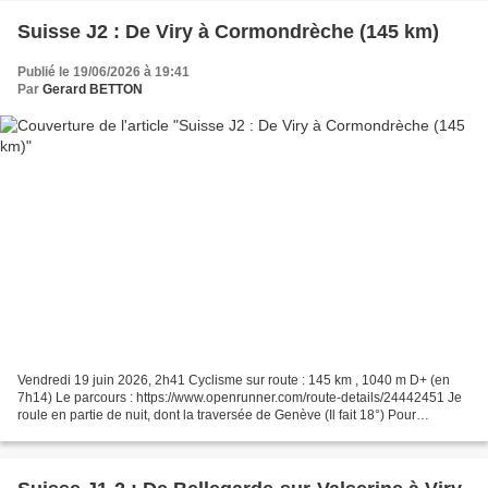
Suisse J2 : De Viry à Cormondrèche (145 km)
Publié le 19/06/2026 à 19:41
Par
Gerard BETTON
Vendredi 19 juin 2026, 2h41 Cyclisme sur route : 145 km , 1040 m D+ (en
7h14) Le parcours : https://www.openrunner.com/route-details/24442451 Je
roule en partie de nuit, dont la traversée de Genève (Il fait 18°) Pour
retrouver ma fille Céline, mon gendre...