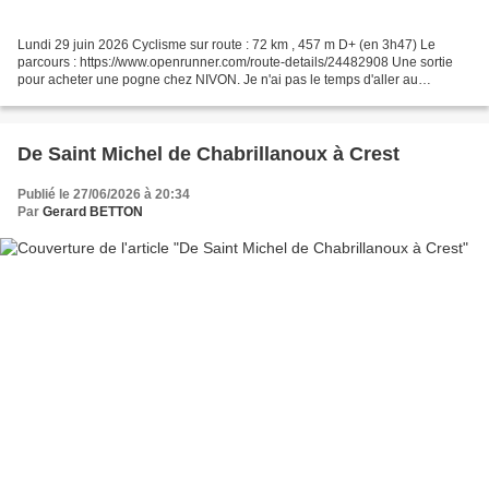
Lundi 29 juin 2026 Cyclisme sur route : 72 km , 457 m D+ (en 3h47) Le
parcours : https://www.openrunner.com/route-details/24482908 Une sortie
pour acheter une pogne chez NIVON. Je n'ai pas le temps d'aller au
magasin originel près de la gare de Valence....
De Saint Michel de Chabrillanoux à Crest
Publié le 27/06/2026 à 20:34
Par
Gerard BETTON