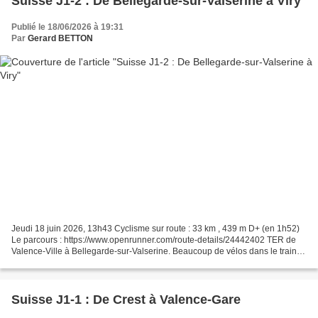
Suisse J1-2 : De Bellegarde-sur-Valserine à Viry
Publié le 18/06/2026 à 19:31
Par
Gerard BETTON
Jeudi 18 juin 2026, 13h43 Cyclisme sur route : 33 km , 439 m D+ (en 1h52)
Le parcours : https://www.openrunner.com/route-details/24442402 TER de
Valence-Ville à Bellegarde-sur-Valserine. Beaucoup de vélos dans le train et
de belles rencontres cyclo, dont...
Suisse J1-1 : De Crest à Valence-Gare