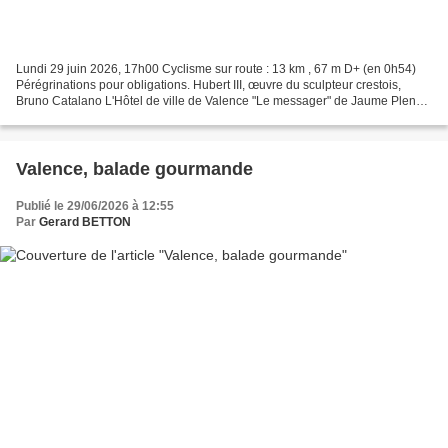
Lundi 29 juin 2026, 17h00 Cyclisme sur route : 13 km , 67 m D+ (en 0h54)
Pérégrinations pour obligations. Hubert III, œuvre du sculpteur crestois,
Bruno Catalano L'Hôtel de ville de Valence "Le messager" de Jaume Plensa,
devant la cathédrale Saint-Appolinnaire,...
Valence, balade gourmande
Publié le 29/06/2026 à 12:55
Par
Gerard BETTON