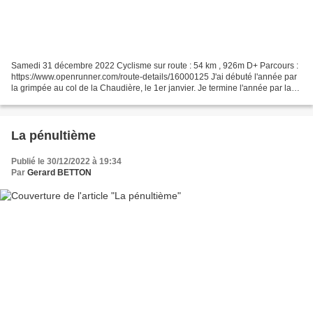
Samedi 31 décembre 2022 Cyclisme sur route : 54 km , 926m D+ Parcours :
https://www.openrunner.com/route-details/16000125 J'ai débuté l'année par
la grimpée au col de la Chaudière, le 1er janvier. Je termine l'année par la
grimpée de ce même col. La boucle...
La pénultième
Publié le 30/12/2022 à 19:34
Par
Gerard BETTON