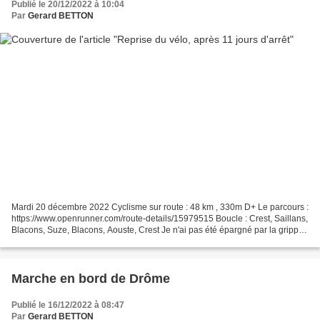
Publié le 20/12/2022 à 10:04
Par
Gerard BETTON
Mardi 20 décembre 2022 Cyclisme sur route : 48 km , 330m D+ Le parcours :
https://www.openrunner.com/route-details/15979515 Boucle : Crest, Saillans,
Blacons, Suze, Blacons, Aouste, Crest Je n'ai pas été épargné par la grippe,
pour laquelle je ne me fais...
Marche en bord de Drôme
Publié le 16/12/2022 à 08:47
Par
Gerard BETTON