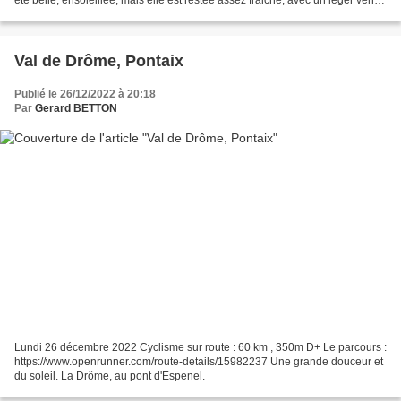
du nord. C'est mon 36ème "100 km"...
Val de Drôme, Pontaix
Publié le 26/12/2022 à 20:18
Par
Gerard BETTON
Lundi 26 décembre 2022 Cyclisme sur route : 60 km , 350m D+ Le parcours :
https://www.openrunner.com/route-details/15982237 Une grande douceur et
du soleil. La Drôme, au pont d'Espenel.