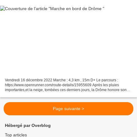
Vendredi 16 décembre 2022 Marche : 4,3 km , 15m D+ Le parcours :
https://www.openrunner.com/route-details/15955609 Après les pluies
importantes,et la neige, tombées ces derniers jours, la Drôme honore son
titre de "rivière à régime torrentiel"
Page suivante >
Hébergé par Overblog
Top articles