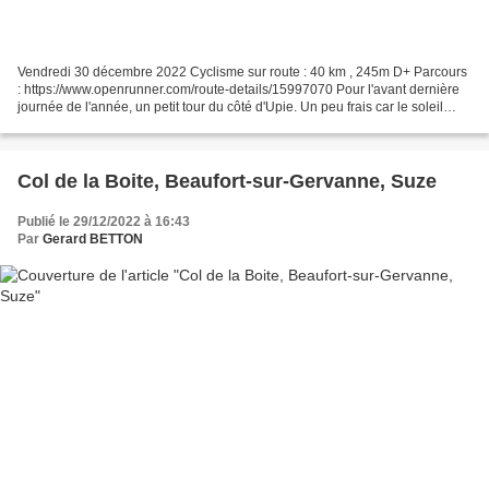
Vendredi 30 décembre 2022 Cyclisme sur route : 40 km , 245m D+ Parcours
: https://www.openrunner.com/route-details/15997070 Pour l'avant dernière
journée de l'année, un petit tour du côté d'Upie. Un peu frais car le soleil
n'est pas au rendez-vous, mais,...
Col de la Boite, Beaufort-sur-Gervanne, Suze
Publié le 29/12/2022 à 16:43
Par
Gerard BETTON