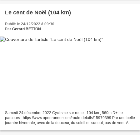
Le cent de Noël (104 km)
Publié le 24/12/2022 à 09:30
Par
Gerard BETTON
Samedi 24 décembre 2022 Cyclisme sur route : 104 km , 560m D+ Le
parcours : https://www.openrunner.com/route-details/15979399 Par une belle
journée hivernale, avec de la douceur, du soleil et, surtout, pas de vent. A
Montélier, les drapeaux n’étaient...