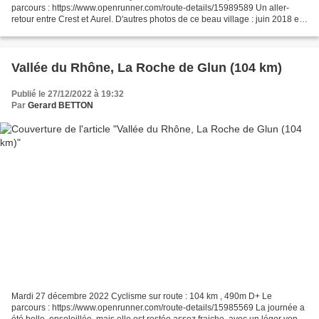
parcours : https://www.openrunner.com/route-details/15989589 Un aller-
retour entre Crest et Aurel. D'autres photos de ce beau village : juin 2018 et
novembre 2017 Aurel, village perché. Aurel...
Vallée du Rhône, La Roche de Glun (104 km)
Publié le 27/12/2022 à 19:32
Par
Gerard BETTON
Mardi 27 décembre 2022 Cyclisme sur route : 104 km , 490m D+ Le
parcours : https://www.openrunner.com/route-details/15985569 La journée a
été belle, ensoleillée, mais elle est restée assez fraiche, avec un léger vent