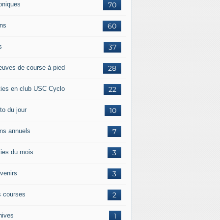
oniques
70
ans
60
s
37
euves de course à pied
28
ties en club USC Cyclo
22
to du jour
10
ans annuels
7
ties du mois
3
venirs
3
 courses
2
hives
1