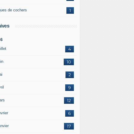
ques de cochers
1
ives
26
illet
4
in
10
ai
2
ril
9
ars
12
vrier
6
nvier
17