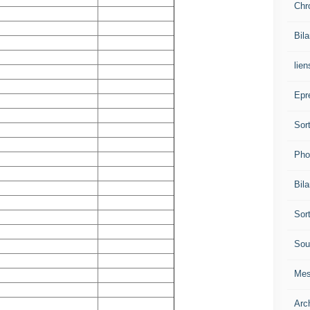
Chr
Bil
lien
Epr
Sor
Pho
Bil
Sor
Sou
Mes
Arc