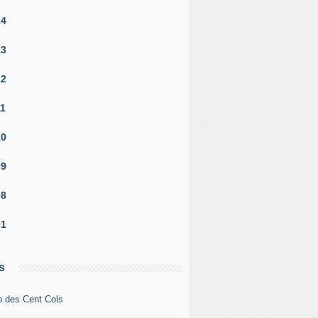
14
13
12
11
10
09
08
01
s
b des Cent Cols