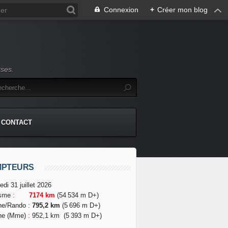
Connexion
+
Créer mon blog
rses.
CONTACT
MPTEURS
edi 31 juillet 2026
isme
:
7174 km
(54 534 m D+)
he/Rando
:
795,2 km
(5 696 m D+)
he (Mme)
:
952,1 km
(5 393 m D+)