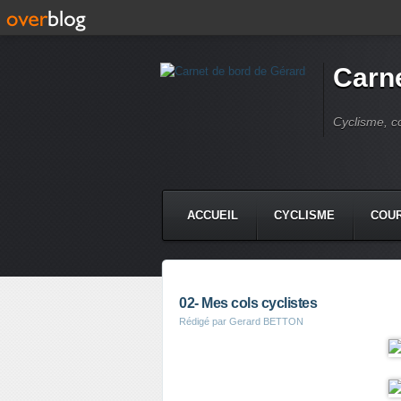
Carne
Cyclisme, c
ACCUEIL
CYCLISME
COUR
02- Mes cols cyclistes
Rédigé par Gerard BETTON