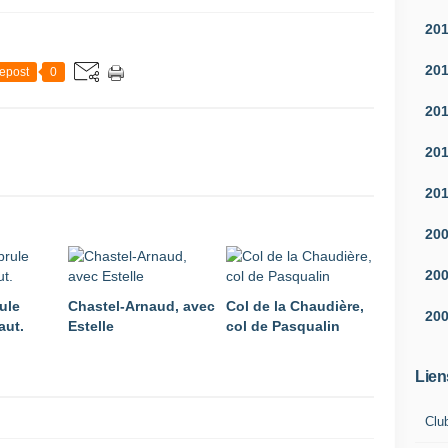
20
20
epost
0
20
20
20
20
20
ule
Chastel-Arnaud, avec
Col de la Chaudière,
20
aut.
Estelle
col de Pasqualin
Lien
Clu