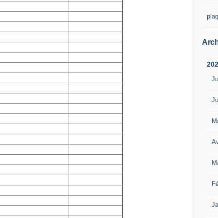
pla
Arch
20
Ju
Ju
M
Av
M
Fé
Ja