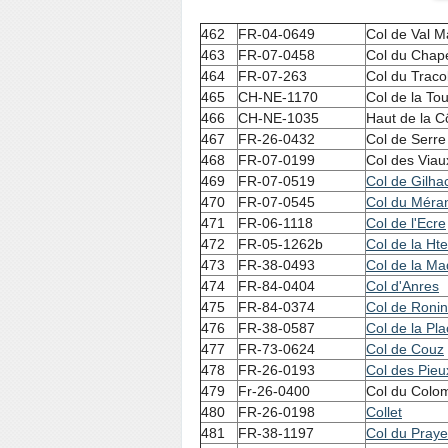
462
FR-04-0649
Col de Val M
463
FR-07-0458
Col du Chape
464
FR-07-263
Col du Traco
465
CH-NE-1170
Col de la To
466
CH-NE-1035
Haut de la C
467
FR-26-0432
Col de Serre
468
FR-07-0199
Col des Viau
469
FR-07-0519
Col de Gilha
470
FR-07-0545
Col du Méra
471
FR-06-1118
Col de l'Ecre
472
FR-05-1262b
Col de la H
473
FR-38-0493
Col de la Ma
474
FR-84-0404
Col d'Anres
475
FR-84-0374
Col de Ronin
476
FR-38-0587
Col de la Pla
477
FR-73-0624
Col de Couz
478
FR-26-0193
Col des Pieu
479
Fr-26-0400
Col du Colo
480
FR-26-0198
Collet
481
FR-38-1197
Col du Praye