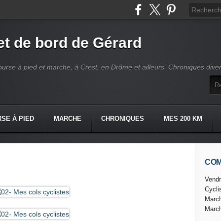
t de bord de Gérard
ourse à pied et marche, à Crest, en Drôme et ailleurs. Chroniques dive
SE À PIED
MARCHE
CHRONIQUES
MES 200 KM
CO
Vendr
Cycl
Marc
Marc