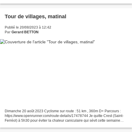
matinal, et, déjà, 30° à mon arrivée....
Tour de villages, matinal
Publié le 20/08/2023 à 12:42
Par
Gerard BETTON
Dimanche 20 août 2023 Cyclisme sur route : 51 km , 360m D+ Parcours :
https://www.openrunner.com/route-details/17478744 Je quitte Crest (Saint-
Ferréol) à 5h30 pour éviter la chaleur caniculaire qui sévit cette semaine
(39° à l'ombre hier sur ma terrasse)....