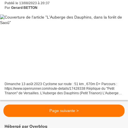
Publié le 13/08/2023 à 20:37
Par
Gerard BETTON
Dimanche 13 août 2023 Cyclisme sur route : 51 km , 670m D+ Parcours :
https://www.openrunner.com/route-details/17428338 Réplique du "Petit
Trianon" de Versailles. L'Auberge des Dauphins (Petit Trianon) L'Auberge
des Dauphins (Petit Trianon) L'allée ombragée...
Page suivante >
Hébergé par Overblog