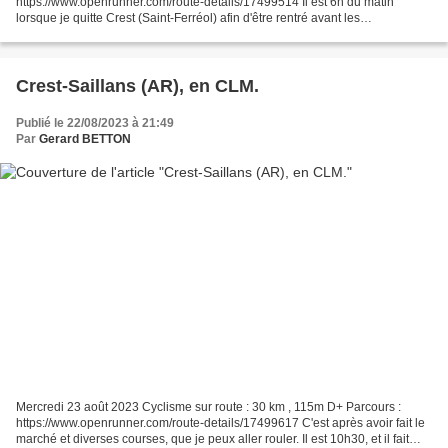
https://www.openrunner.com/route-details/17499514 Il est 6h du matin
lorsque je quitte Crest (Saint-Ferréol) afin d'être rentré avant les
températures caniculaires qui sévissent depuis...
Crest-Saillans (AR), en CLM.
Publié le 22/08/2023 à 21:49
Par
Gerard BETTON
Mercredi 23 août 2023 Cyclisme sur route : 30 km , 115m D+ Parcours :
https://www.openrunner.com/route-details/17499617 C'est après avoir fait le
marché et diverses courses, que je peux aller rouler. Il est 10h30, et il fait