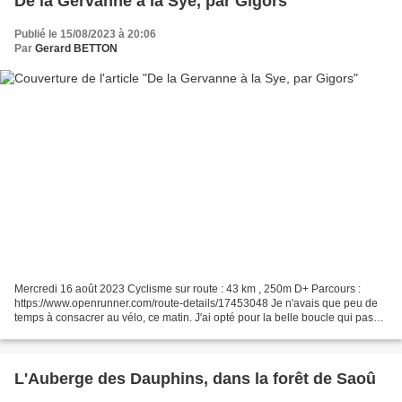
De la Gervanne à la Sye, par Gigors
Publié le 15/08/2023 à 20:06
Par
Gerard BETTON
Mercredi 16 août 2023 Cyclisme sur route : 43 km , 250m D+ Parcours :
https://www.openrunner.com/route-details/17453048 Je n'avais que peu de
temps à consacrer au vélo, ce matin. J'ai opté pour la belle boucle qui passe
par Gigors. A la sortie de Beaufort-sur-Gervanne,...
L'Auberge des Dauphins, dans la forêt de Saoû