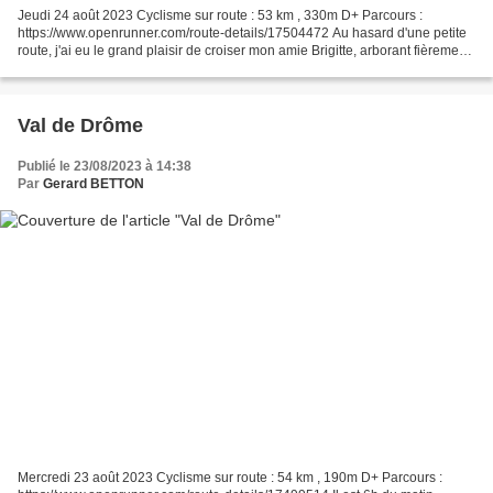
Jeudi 24 août 2023 Cyclisme sur route : 53 km , 330m D+ Parcours :
https://www.openrunner.com/route-details/17504472 Au hasard d'une petite
route, j'ai eu le grand plaisir de croiser mon amie Brigitte, arborant fièrement
le maillot du Paris-Brest-Paris,...
Val de Drôme
Publié le 23/08/2023 à 14:38
Par
Gerard BETTON
Mercredi 23 août 2023 Cyclisme sur route : 54 km , 190m D+ Parcours :