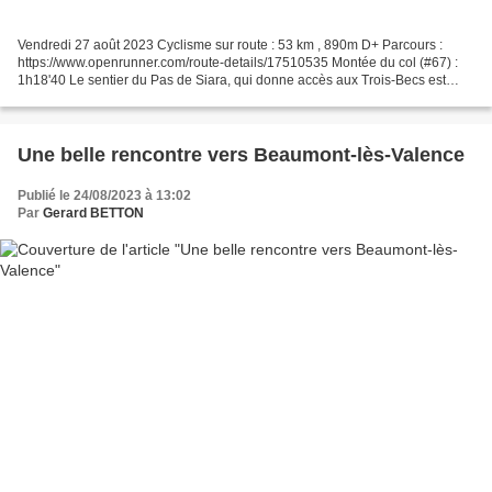
Vendredi 27 août 2023 Cyclisme sur route : 53 km , 890m D+ Parcours :
https://www.openrunner.com/route-details/17510535 Montée du col (#67) :
1h18'40 Le sentier du Pas de Siara, qui donne accès aux Trois-Becs est
interdit. Tout comme les randonnées dans...
Une belle rencontre vers Beaumont-lès-Valence
Publié le 24/08/2023 à 13:02
Par
Gerard BETTON