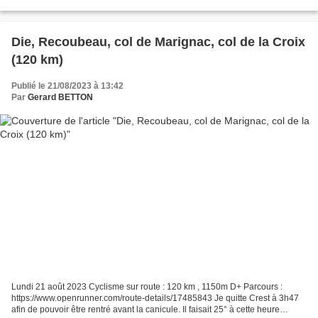
déjà très chaud. Deux solutions...
Die, Recoubeau, col de Marignac, col de la Croix
(120 km)
Publié le 21/08/2023 à 13:42
Par
Gerard BETTON
Lundi 21 août 2023 Cyclisme sur route : 120 km , 1150m D+ Parcours :
https://www.openrunner.com/route-details/17485843 Je quitte Crest à 3h47
afin de pouvoir être rentré avant la canicule. Il faisait 25° à cette heure