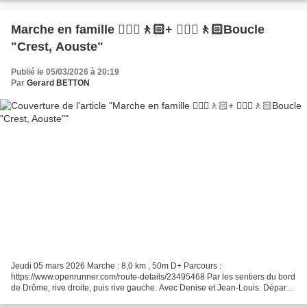
Marche en famille 🚶🏼‍♂️🚶🏻+ 🚶🏼‍♂️🚶🏻Boucle
"Crest, Aouste"
Publié le 05/03/2026 à 20:19
Par
Gerard BETTON
Jeudi 05 mars 2026 Marche : 8,0 km , 50m D+ Parcours :
https://www.openrunner.com/route-details/23495468 Par les sentiers du bord
de Drôme, rive droite, puis rive gauche. Avec Denise et Jean-Louis. Départ
des tennis de Crest (Soubeyran), à 14h. Il fait...