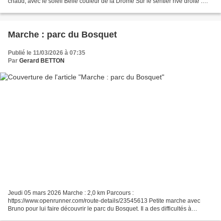
chaud, avec le soleil Belle couleur de la Drôme Sur le sentier rive droite :
paisible Prises d'eau d'un ancien canal...
Marche : parc du Bosquet
Publié le 11/03/2026 à 07:35
Par
Gerard BETTON
Jeudi 05 mars 2026 Marche : 2,0 km Parcours :
https://www.openrunner.com/route-details/23545613 Petite marche avec
Bruno pour lui faire découvrir le parc du Bosquet. Il a des difficultés à
marcher. Fatigué, il termine sa balade au kiosque. Je suis allé...