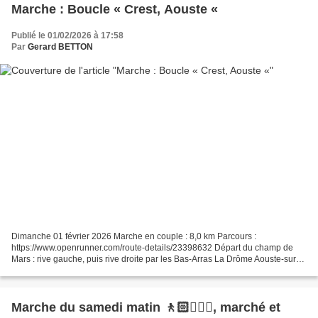
Marche : Boucle « Crest, Aouste «
Publié le 01/02/2026 à 17:58
Par
Gerard BETTON
Dimanche 01 février 2026 Marche en couple : 8,0 km Parcours :
https://www.openrunner.com/route-details/23398632 Départ du champ de
Mars : rive gauche, puis rive droite par les Bas-Arras La Drôme Aouste-sur-
Sye
Marche du samedi matin 🚶🏻🚶🏼‍♂️, marché et