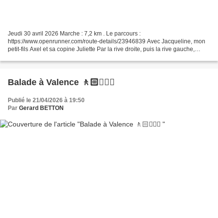
Jeudi 30 avril 2026 Marche : 7,2 km . Le parcours :
https://www.openrunner.com/route-details/23946839 Avec Jacqueline, mon
petit-fils Axel et sa copine Juliette Par la rive droite, puis la rive gauche,
entièrement par les sentiers
Balade à Valence 🚶🏻🚶🏼‍♂️
Publié le 21/04/2026 à 19:50
Par
Gerard BETTON