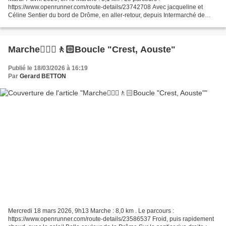
https://www.openrunner.com/route-details/23742708 Avec jacqueline et
Céline Sentier du bord de Drôme, en aller-retour, depuis Intermarché de
Aouste-sur-Sye
Marche🚶🏼‍♂️🚶🏻Boucle "Crest, Aouste"
Publié le 18/03/2026 à 16:19
Par
Gerard BETTON
Mercredi 18 mars 2026, 9h13 Marche : 8,0 km . Le parcours :
https://www.openrunner.com/route-details/23586537 Froid, puis rapidement