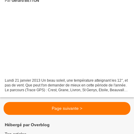
Par
Gerard BETTON
Lundi 21 janvier 2013 Un beau soleil, une température atteignant les 12°, et
pas de vent. Que peut t'on demander de mieux en cette période de l'année.
Le parcours (Trace GPS) : Crest, Grane, Livron, St Genys, Etoile, Beauvallon,
Monteleger, Upie, D538,...
Page suivante >
Hébergé par Overblog