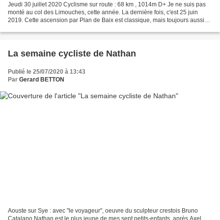
Jeudi 30 juillet 2020 Cyclisme sur route : 68 km , 1014m D+ Je ne suis pas
monté au col des Limouches, cette année. La dernière fois, c'est 25 juin
2019. Cette ascension par Plan de Baix est classique, mais toujours aussi
belle. Il est 7h lorsque je pars...
La semaine cycliste de Nathan
Publié le 25/07/2020 à 13:43
Par
Gerard BETTON
Aouste sur Sye : avec "le voyageur", oeuvre du sculpteur crestois Bruno
Catalano Nathan est le plus jeune de mes sept petits-enfants, après Axel,