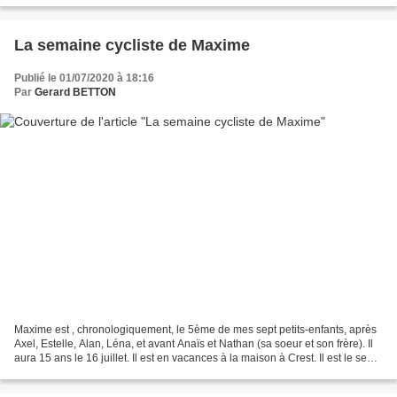
La semaine cycliste de Maxime
Publié le 01/07/2020 à 18:16
Par
Gerard BETTON
Maxime est , chronologiquement, le 5ème de mes sept petits-enfants, après
Axel, Estelle, Alan, Léna, et avant Anaïs et Nathan (sa soeur et son frère). Il
aura 15 ans le 16 juillet. Il est en vacances à la maison à Crest. Il est le seul
cette semaine,...