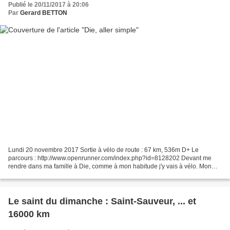
Publié le 20/11/2017 à 20:06
Par
Gerard BETTON
Lundi 20 novembre 2017 Sortie à vélo de route : 67 km, 536m D+ Le
parcours : http://www.openrunner.com/index.php?id=8128202 Devant me
rendre dans ma famille à Die, comme à mon habitude j'y vais à vélo. Mon
épouse y va en voiture, et nous rentrerons ensemble,...
Le saint du dimanche : Saint-Sauveur, ... et
16000 km