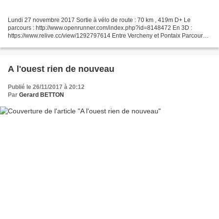
Lundi 27 novembre 2017 Sortie à vélo de route : 70 km , 419m D+ Le
parcours : http://www.openrunner.com/index.php?id=8148472 En 3D :
https://www.relive.cc/view/1292797614 Entre Vercheny et Pontaix Parcours
Dénivelé La tour médiévale de Pontaix Pontaix Vercheny...
A l'ouest rien de nouveau
Publié le 26/11/2017 à 20:12
Par
Gerard BETTON