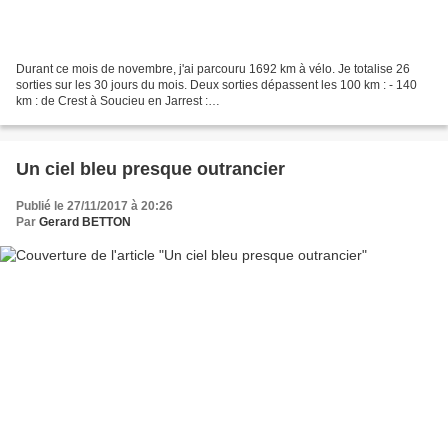
Durant ce mois de novembre, j'ai parcouru 1692 km à vélo. Je totalise 26
sorties sur les 30 jours du mois. Deux sorties dépassent les 100 km : - 140
km : de Crest à Soucieu en Jarrest :
https://www.strava.com/activities/1268092631 - 142 km : Chateauneuf...
Un ciel bleu presque outrancier
Publié le 27/11/2017 à 20:26
Par
Gerard BETTON