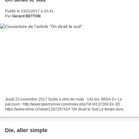
Publié le 23/11/2017 à 20:41
Par
Gerard BETTON
Jeudi 23 novembre 2017 Sortie à vélo de route : 142 km, 965m D+ Le
parcours : http://www.openrunner.com/index.php?id=8137269 En 3D :
https://www.relive.cc/view/1287287424 "On dirait le Sud Le temps dure
longtemps Et la vie sûrement Plus d'un million d'années...
Die, aller simple