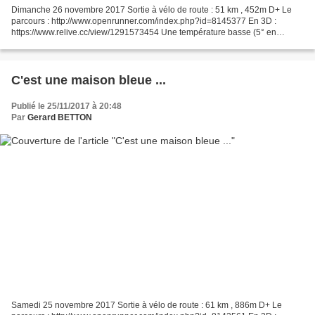
Dimanche 26 novembre 2017 Sortie à vélo de route : 51 km , 452m D+ Le
parcours : http://www.openrunner.com/index.php?id=8145377 En 3D :
https://www.relive.cc/view/1291573454 Une température basse (5° en
moyenne), le vent du nord et le ciel couvert, tels...
C'est une maison bleue ...
Publié le 25/11/2017 à 20:48
Par
Gerard BETTON
Samedi 25 novembre 2017 Sortie à vélo de route : 61 km , 886m D+ Le