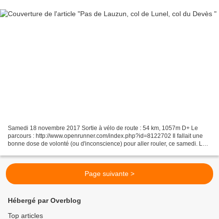
Samedi 18 novembre 2017 Sortie à vélo de route : 54 km, 1057m D+ Le
parcours : http://www.openrunner.com/index.php?id=8122702 Il fallait une
bonne dose de volonté (ou d'inconscience) pour aller rouler, ce samedi. La
météo est maussade. Le ciel est couvert,...
Page suivante >
Hébergé par Overblog
Top articles