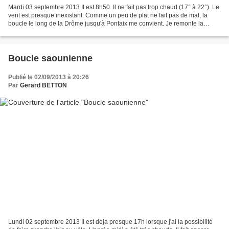
Mardi 03 septembre 2013 Il est 8h50. Il ne fait pas trop chaud (17° à 22°). Le
vent est presque inexistant. Comme un peu de plat ne fait pas de mal, la
boucle le long de la Drôme jusqu'à Pontaix me convient. Je remonte la
rivière par sa rive gauche, et...
Boucle saounienne
Publié le 02/09/2013 à 20:26
Par
Gerard BETTON
Lundi 02 septembre 2013 Il est déjà presque 17h lorsque j'ai la possibilité