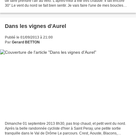
de faire prendre l'air au vélo. L'après-midi a été très chaude. Il fait encore
30°.Le vent du nord se fait bien sentir. Je vais faire l'une de mes boucles
préférées passant à...
Dans les vignes d'Aurel
Publié le 01/09/2013 à 21:00
Par
Gerard BETTON
Dimanche 01 septembre 2013 8h30, pas trop chaud, et petit vent du nord.
Après la belle randonnée cycliste d'hier à Saint Peray, une petite sortie
tranquille dans le Val de Drôme Le parcours. Crest, Aouste, Blacons,