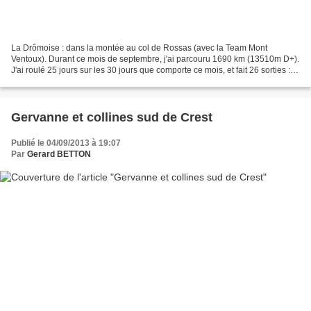
La Drômoise : dans la montée au col de Rossas (avec la Team Mont
Ventoux). Durant ce mois de septembre, j'ai parcouru 1690 km (13510m D+).
J'ai roulé 25 jours sur les 30 jours que comporte ce mois, et fait 26 sorties : -
1 sortie de 203 km : de Solaize...
Gervanne et collines sud de Crest
Publié le 04/09/2013 à 19:07
Par
Gerard BETTON