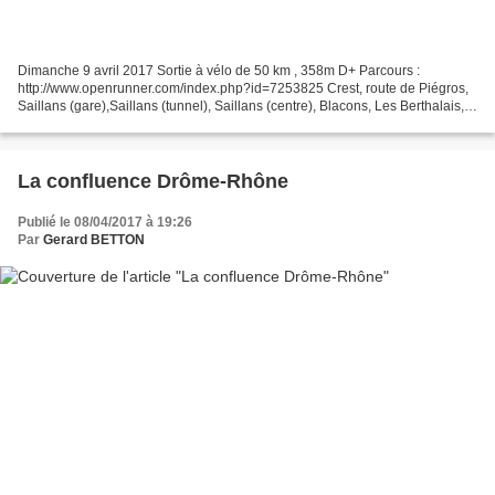
Dimanche 9 avril 2017 Sortie à vélo de 50 km , 358m D+ Parcours :
http://www.openrunner.com/index.php?id=7253825 Crest, route de Piégros,
Saillans (gare),Saillans (tunnel), Saillans (centre), Blacons, Les Berthalais,
montée des Brus (Suze), Suze, Blacons,...
La confluence Drôme-Rhône
Publié le 08/04/2017 à 19:26
Par
Gerard BETTON