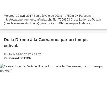
Mercredi 12 avril 2017 Sortie à vélo de 203 km , 750m D+ Parcours :
http://www.openrunner.com/index.php?id=7269303 Crest, Loriol, Le Pouzin
(franchissement du Rhône) , rive droite du Rhône jusqu'à Andance
(franchissement du Rhône), Andancette, rive gauche...
De la Drôme à la Gervanne, par un temps
estival.
Publié le 09/04/2017 à 19:20
Par
Gerard BETTON