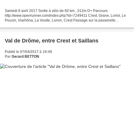
Samedi 8 avril 2017 Sortie à vélo de 60 km , 312m D+ Parcours :
http://www.openrunner.com/index.php?id=7249411 Crest, Grane, Loriol, Le
Pouzin, Viarhôna, La Voulte, Livron, Crest Passage sur la passerelle
construite sur la Drôme pour la Viarhôna Passerelle...
Val de Drôme, entre Crest et Saillans
Publié le 07/04/2017 à 19:49
Par
Gerard BETTON