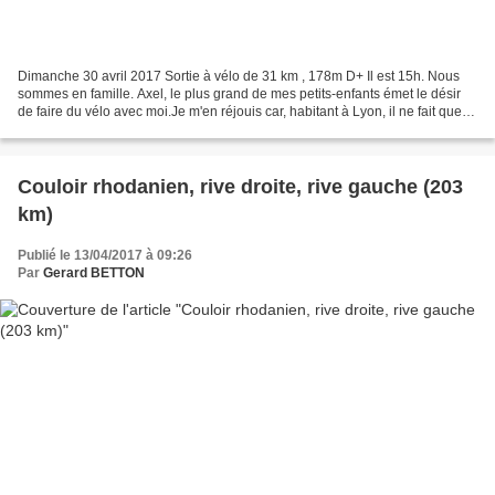
Dimanche 30 avril 2017 Sortie à vélo de 31 km , 178m D+ Il est 15h. Nous
sommes en famille. Axel, le plus grand de mes petits-enfants émet le désir
de faire du vélo avec moi.Je m'en réjouis car, habitant à Lyon, il ne fait que
très rarement du vélo,et...
Couloir rhodanien, rive droite, rive gauche (203
km)
Publié le 13/04/2017 à 09:26
Par
Gerard BETTON