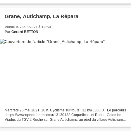
Tiers Saoû : la Vèbre
Grane, Autichamp, La Répara
Publié le 26/05/2021 à 19:59
Par
Gerard BETTON
Mercredi 26 mai 2021, 10 h. Cyclisme sur route : 32 km , 380 D+ Le parcours
: https://www.openrunner.com/r/13130138 Coquelicots et Roche-Colombe
Viaduc du TGV à Roche sur Grane Autichamp, au pied du village Autichamp,
village perché