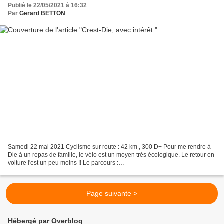
Publié le 22/05/2021 à 16:32
Par
Gerard BETTON
Samedi 22 mai 2021 Cyclisme sur route : 42 km , 300 D+ Pour me rendre à
Die à un repas de famille, le vélo est un moyen très écologique. Le retour en
voiture l'est un peu moins !! Le parcours :
https://www.openrunner.com/r/13106955 Le massif de Glandasse...
Page suivante >
Hébergé par Overblog