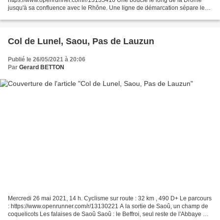
jusqu'à sa confluence avec le Rhône. Une ligne de démarcation sépare les
eaux bleues turquoise de la Drôme de l'eau...
Col de Lunel, Saou, Pas de Lauzun
Publié le 26/05/2021 à 20:06
Par
Gerard BETTON
Mercredi 26 mai 2021, 14 h. Cyclisme sur route : 32 km , 490 D+ Le parcours
: https://www.openrunner.com/r/13130221 A la sortie de Saoû, un champ de
coquelicots Les falaises de Saoû Saoû : le Beffroi, seul reste de l'Abbaye St