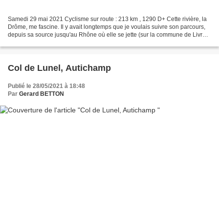
Samedi 29 mai 2021 Cyclisme sur route : 213 km , 1290 D+ Cette rivière, la
Drôme, me fascine. Il y avait longtemps que je voulais suivre son parcours,
depuis sa source jusqu'au Rhône où elle se jette (sur la commune de Livron
sur Drôme). Pour ce faire,...
Col de Lunel, Autichamp
Publié le 28/05/2021 à 18:48
Par
Gerard BETTON