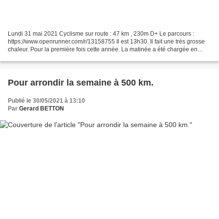
Lundi 31 mai 2021 Cyclisme sur route : 47 km , 230m D+ Le parcours :
https://www.openrunner.com/r/13158755 Il est 13h30. Il fait une très grosse
chaleur. Pour la première fois cette année. La matinée a été chargée en
travaux de tonte et de jardinage,...
Pour arrondir la semaine à 500 km.
Publié le 30/05/2021 à 13:10
Par
Gerard BETTON