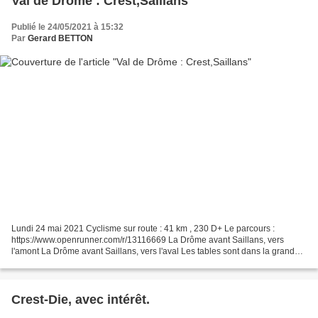
Val de Drôme : Crest,Saillans
Publié le 24/05/2021 à 15:32
Par
Gerard BETTON
Lundi 24 mai 2021 Cyclisme sur route : 41 km , 230 D+ Le parcours :
https://www.openrunner.com/r/13116669 La Drôme avant Saillans, vers
l'amont La Drôme avant Saillans, vers l'aval Les tables sont dans la grande
rue à Saillans. Interdit à l'intérieur...
Crest-Die, avec intérêt.