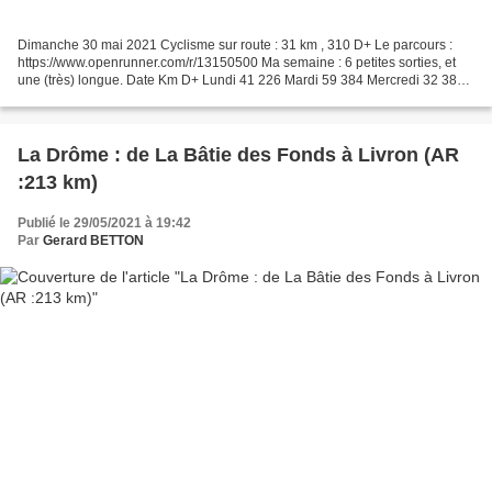
Dimanche 30 mai 2021 Cyclisme sur route : 31 km , 310 D+ Le parcours :
https://www.openrunner.com/r/13150500 Ma semaine : 6 petites sorties, et
une (très) longue. Date Km D+ Lundi 41 226 Mardi 59 384 Mercredi 32 381
Mercredi 32 493 Jeudi 58 380 Vendredi...
La Drôme : de La Bâtie des Fonds à Livron (AR
:213 km)
Publié le 29/05/2021 à 19:42
Par
Gerard BETTON