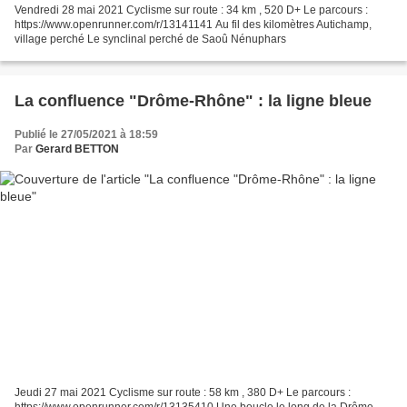
Vendredi 28 mai 2021 Cyclisme sur route : 34 km , 520 D+ Le parcours :
https://www.openrunner.com/r/13141141 Au fil des kilomètres Autichamp,
village perché Le synclinal perché de Saoû Nénuphars
La confluence "Drôme-Rhône" : la ligne bleue
Publié le 27/05/2021 à 18:59
Par
Gerard BETTON
Jeudi 27 mai 2021 Cyclisme sur route : 58 km , 380 D+ Le parcours :
https://www.openrunner.com/r/13135410 Une boucle le long de la Drôme