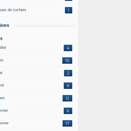
ques de cochers
1
ives
26
illet
4
in
10
ai
2
ril
9
ars
12
vrier
6
nvier
17