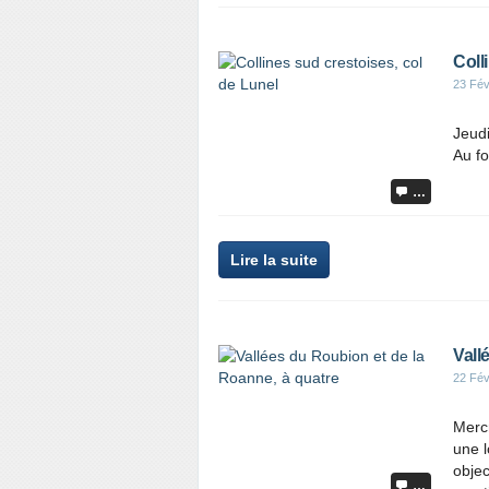
Coll
23 Fév
Jeudi
Au f
…
Lire la suite
Vall
22 Fév
Mercr
une l
objec
…