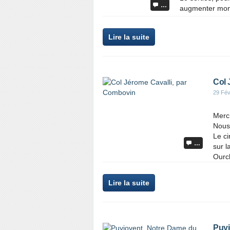
…
augmenter mon c
Lire la suite
Col 
29 Fév
Mercr
Nous
Le ci
…
sur l
Ourch
Lire la suite
Puyj