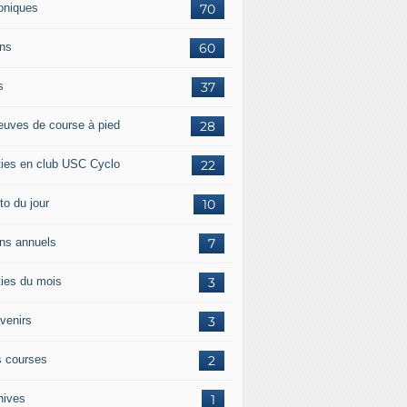
oniques
70
ans
60
s
37
euves de course à pied
28
ties en club USC Cyclo
22
to du jour
10
ans annuels
7
ties du mois
3
venirs
3
 courses
2
hives
1