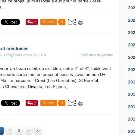
i de ce projet, je m'associe à eux pour la partie Crest-
...
20
20
Repost
0
20
20
sud crestoises
2
, Rédigé par Gerard BETTON
Publié dans
#Cyclisme
20
rier Un beau soleil, du ciel bleu, entre 2° et 4°, faible vent
20
n courte sortie tout en creux et bosses, avec un bon D+
0 %). Le parcours : Crest (Les Gardettes), St Ferréol,
20
 Chevalerie, Divajeu, Les Pignes,...
20
Repost
0
20
20
1
2
3
>
>>
20