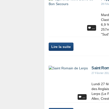
28 Fév
Mardi
Clast
6,9 
…
257m
"Sud"
Lire la suite
Saint Rom
27 Février 201
Lundi 27 fé
des Anglais
Lerps (Le P
…
Allex, Cres