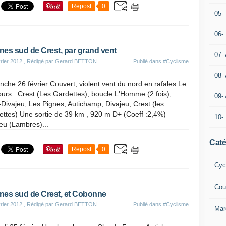
Repost
0
05- 
06-
ines sud de Crest, par grand vent
07-
rier 2012
, Rédigé par Gerard BETTON
Publié dans
#Cyclisme
08-
che 26 février Couvert, violent vent du nord en rafales Le
urs : Crest (Les Gardettes), boucle L'Homme (2 fois),
09-
Divajeu, Les Pignes, Autichamp, Divajeu, Crest (les
ttes) Une sortie de 39 km , 920 m D+ (Coeff :2,4%)
10-
eu (Lambres)...
Caté
Repost
0
Cyc
Cou
ines sud de Crest, et Cobonne
rier 2012
, Rédigé par Gerard BETTON
Publié dans
#Cyclisme
Mar