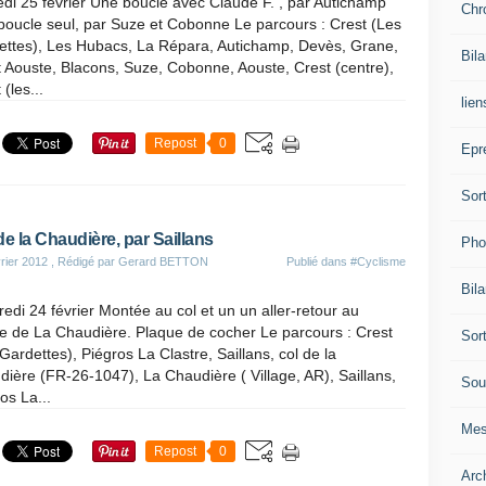
i 25 février Une boucle avec Claude F. , par Autichamp
Chr
boucle seul, par Suze et Cobonne Le parcours : Crest (Les
ettes), Les Hubacs, La Répara, Autichamp, Devès, Grane,
Bil
 Aouste, Blacons, Suze, Cobonne, Aouste, Crest (centre),
 (les...
lien
Repost
0
Epr
Sor
de la Chaudière, par Saillans
Pho
rier 2012
, Rédigé par Gerard BETTON
Publié dans
#Cyclisme
Bil
edi 24 février Montée au col et un un aller-retour au
ge de La Chaudière. Plaque de cocher Le parcours : Crest
Sor
Gardettes), Piégros La Clastre, Saillans, col de la
ière (FR-26-1047), La Chaudière ( Village, AR), Saillans,
Sou
os La...
Mes
Repost
0
Arc