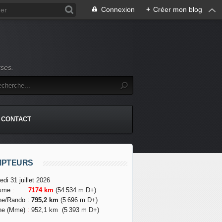
Connexion
+
Créer mon blog
rses.
CONTACT
MPTEURS
edi 31 juillet 2026
isme
:
7174 km
(54 534 m D+)
he/Rando
:
795,2 km
(5 696 m D+)
he (Mme)
:
952,1 km
(5 393 m D+)