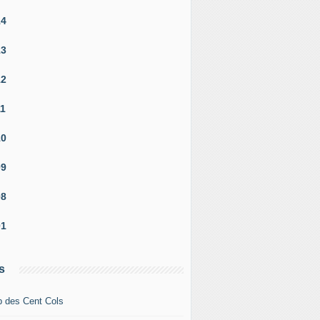
14
13
12
11
10
09
08
01
s
b des Cent Cols