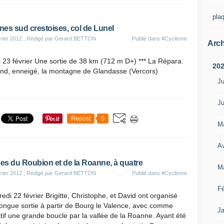
pla
ines sud crestoises, col de Lunel
rier 2012
, Rédigé par Gerard BETTON
Publié dans
#Cyclisme
Arch
 23 février Une sortie de 38 km (712 m D+) *** La Répara.
20
ond, enneigé, la montagne de Glandasse (Vercors)
Ju
Ju
Repost
0
M
Av
ées du Roubion et de la Roanne, à quatre
M
rier 2012
, Rédigé par Gerard BETTON
Publié dans
#Cyclisme
Fé
edi 22 février Brigitte, Christophe, et David ont organisé
ongue sortie à partir de Bourg le Valence, avec comme
Ja
tif une grande boucle par la vallée de la Roanne. Ayant été