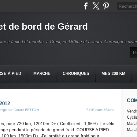
t de bord de Gérard
ourse à pied et marche, à Crest, en Drôme et ailleurs. Chroniques dive
SE À PIED
MARCHE
CHRONIQUES
MES 200 KM
CO
 2012
édigé par Gerard BETTON
Publié dans
#Bilans
Vendr
Cycl
es, pour 720 km, 12010m D+ ( Coefficient : 1,66%). Le vélo
Marc
arage pendant la période de grand froid. COURSE A PIED :
Marc
r 109 km, 1500m D+. J'ai profité du grand froid pour