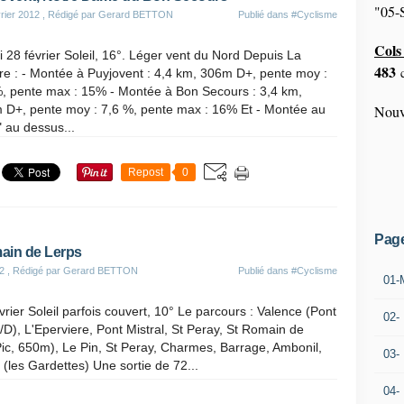
"05-S
rier 2012
, Rédigé par Gerard BETTON
Publié dans
#Cyclisme
Cols 
 28 février Soleil, 16°. Léger vent du Nord Depuis La
483
c
re : - Montée à Puyjovent : 4,4 km, 306m D+, pente moy :
%, pente max : 15% - Montée à Bon Secours : 3,4 km,
 D+, pente moy : 7,6 %, pente max : 16% Et - Montée au
Nouv
 au dessus...
Repost
0
Pag
ain de Lerps
2
, Rédigé par Gerard BETTON
Publié dans
#Cyclisme
01-
vrier Soleil parfois couvert, 10° Le parcours : Valence (Pont
02-
/D), L'Eperviere, Pont Mistral, St Peray, St Romain de
ic, 650m), Le Pin, St Peray, Charmes, Barrage, Ambonil,
03-
t (les Gardettes) Une sortie de 72...
04-