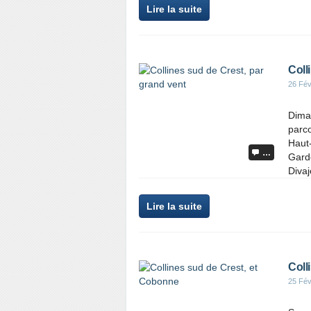
Lire la suite
Coll
26 Fév
Diman
parco
Haut-
…
Garde
Divaj
Lire la suite
Coll
25 Fév