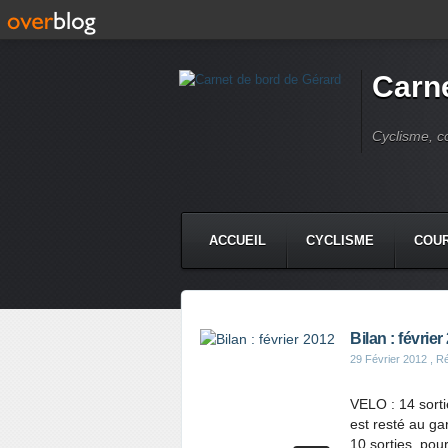
Carne
Cyclisme, c
ACCUEIL
CYCLISME
COUR
Bilan : février
29 Février 2012
, R
VELO : 14 sorti
est resté au g
10 sorties, pou