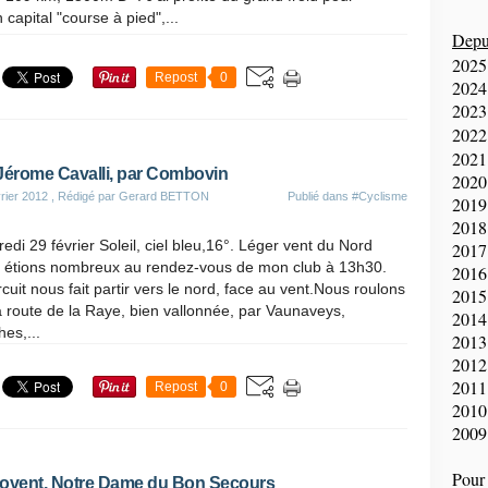
apital "course à pied",...
Depui
2025
Repost
0
2024
2023
2022
2021
Jérome Cavalli, par Combovin
2020
rier 2012
, Rédigé par Gerard BETTON
Publié dans
#Cyclisme
2019
2018
edi 29 février Soleil, ciel bleu,16°. Léger vent du Nord
2017
 étions nombreux au rendez-vous de mon club à 13h30.
2016
rcuit nous fait partir vers le nord, face au vent.Nous roulons
2015
a route de la Raye, bien vallonnée, par Vaunaveys,
2014
es,...
2013
2012
2011
Repost
0
2010
2009
Pour 
ovent, Notre Dame du Bon Secours