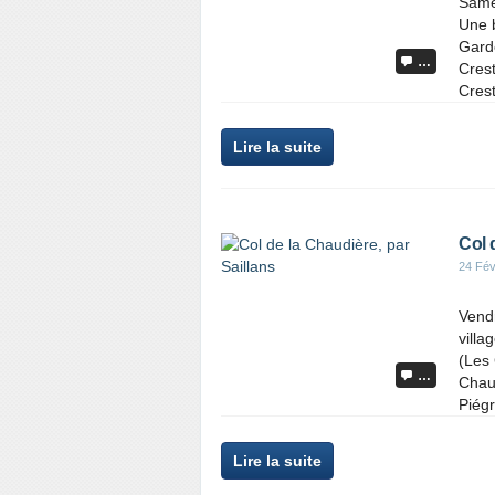
Samed
Une 
Gard
…
Crest
Crest
Lire la suite
Col 
24 Fév
Vendr
villa
(Les 
…
Chaud
Piégr
Lire la suite