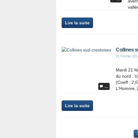
avert
vallée
Lire la suite
Collines 
21 Février 201
Mardi 21 fév
du nord . U
(Coeff : 2,
…
L'Homme, La
Lire la suite