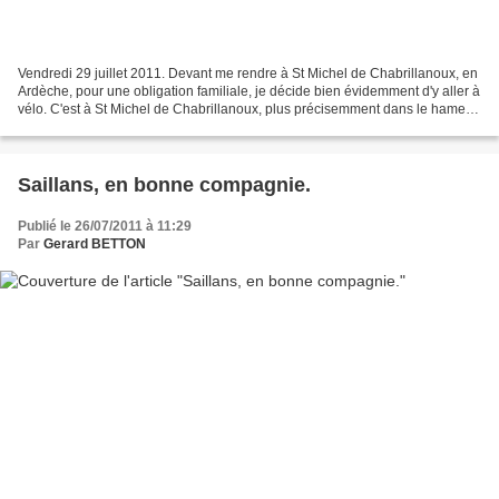
Vendredi 29 juillet 2011. Devant me rendre à St Michel de Chabrillanoux, en
Ardèche, pour une obligation familiale, je décide bien évidemment d'y aller à
vélo. C'est à St Michel de Chabrillanoux, plus précisemment dans le hameau
Les Razes que mes parents...
Saillans, en bonne compagnie.
Publié le 26/07/2011 à 11:29
Par
Gerard BETTON