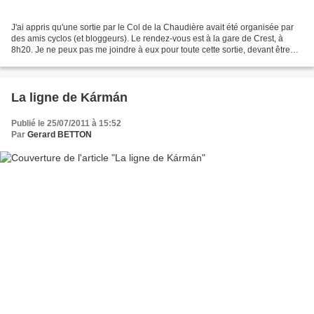
J'ai appris qu'une sortie par le Col de la Chaudière avait été organisée par
des amis cyclos (et bloggeurs). Le rendez-vous est à la gare de Crest, à
8h20. Je ne peux pas me joindre à eux pour toute cette sortie, devant être
chez moi à 10h (impératif...
La ligne de Kármán
Publié le 25/07/2011 à 15:52
Par
Gerard BETTON