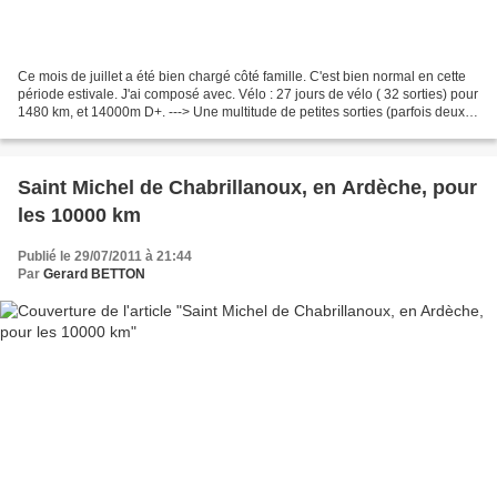
Ce mois de juillet a été bien chargé côté famille. C'est bien normal en cette
période estivale. J'ai composé avec. Vélo : 27 jours de vélo ( 32 sorties) pour
1480 km, et 14000m D+. ---> Une multitude de petites sorties (parfois deux
dans la même journée)....
Saint Michel de Chabrillanoux, en Ardèche, pour
les 10000 km
Publié le 29/07/2011 à 21:44
Par
Gerard BETTON