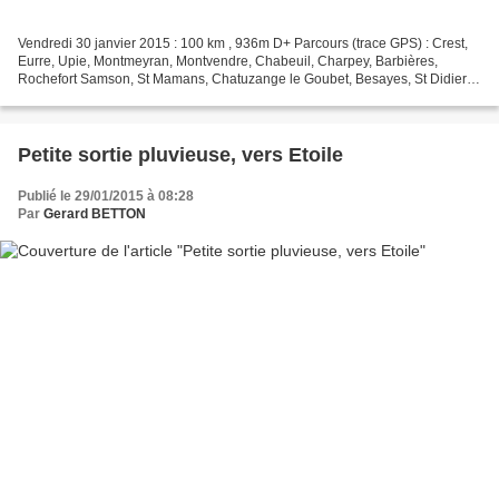
Vendredi 30 janvier 2015 : 100 km , 936m D+ Parcours (trace GPS) : Crest,
Eurre, Upie, Montmeyran, Montvendre, Chabeuil, Charpey, Barbières,
Rochefort Samson, St Mamans, Chatuzange le Goubet, Besayes, St Didier,
Chabeuil, Crest J'ai trouvé deux plaques...
Petite sortie pluvieuse, vers Etoile
Publié le 29/01/2015 à 08:28
Par
Gerard BETTON