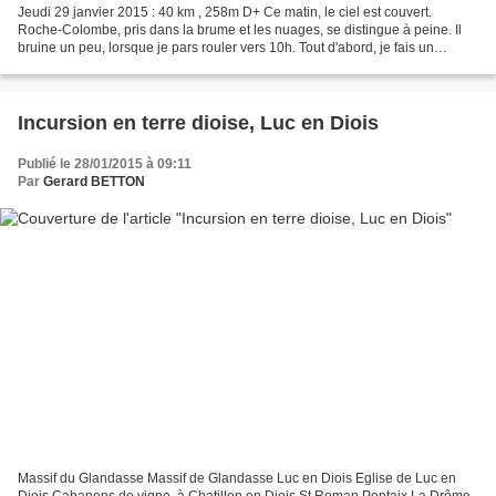
Jeudi 29 janvier 2015 : 40 km , 258m D+ Ce matin, le ciel est couvert.
Roche-Colombe, pris dans la brume et les nuages, se distingue à peine. Il
bruine un peu, lorsque je pars rouler vers 10h. Tout d'abord, je fais un
passage à la boulangerie pour acheter...
Incursion en terre dioise, Luc en Diois
Publié le 28/01/2015 à 09:11
Par
Gerard BETTON
Massif du Glandasse Massif de Glandasse Luc en Diois Eglise de Luc en
Diois Cabanons de vigne, à Chatillon en Diois St Roman Pontaix La Drôme,