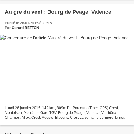
Au gré du vent : Bourg de Péage, Valence
Publié le 26/01/2015 à 20:15
Par
Gerard BETTON
Lundi 26 janvier 2015, 142 km , 809m D+ Parcours (Trace GPS) Crest,
Montoison, Montélier, Gare TGV, Bourg de Péage, Valence, Viarhôna,
Charmes, Allex, Crest, Aouste, Blacons, Crest La semaine dernière, la neige,
la pluie, le vent, et diverses contraintes,...