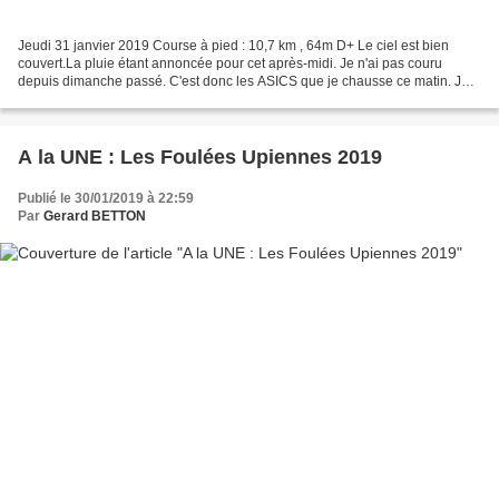
Jeudi 31 janvier 2019 Course à pied : 10,7 km , 64m D+ Le ciel est bien
couvert.La pluie étant annoncée pour cet après-midi. Je n'ai pas couru
depuis dimanche passé. C'est donc les ASICS que je chausse ce matin. Je
choisis un parcours plat, le but étant...
A la UNE : Les Foulées Upiennes 2019
Publié le 30/01/2019 à 22:59
Par
Gerard BETTON