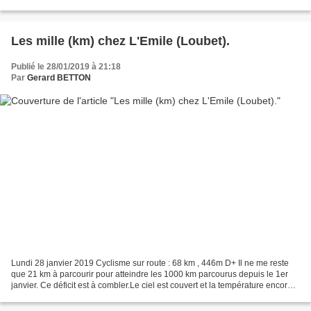
autres. - Le Péage, où il y a la Mairie...
Les mille (km) chez L'Emile (Loubet).
Publié le 28/01/2019 à 21:18
Par
Gerard BETTON
Lundi 28 janvier 2019 Cyclisme sur route : 68 km , 446m D+ Il ne me reste
que 21 km à parcourir pour atteindre les 1000 km parcourus depuis le 1er
janvier. Ce déficit est à combler.Le ciel est couvert et la température encore
basse (autour de 5°). Le...