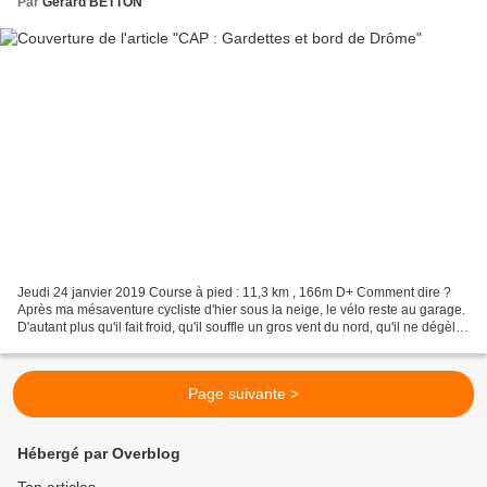
Par
Gerard BETTON
Jeudi 24 janvier 2019 Course à pied : 11,3 km , 166m D+ Comment dire ?
Après ma mésaventure cycliste d'hier sous la neige, le vélo reste au garage.
D'autant plus qu'il fait froid, qu'il souffle un gros vent du nord, qu'il ne dégèle
pas, que la neige ne...
Page suivante >
Hébergé par Overblog