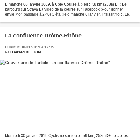
Dimanche 06 janvier 2019, à Upie Course à pied : 7,8 km (288m D+) Le
parcours sur Strava La vidéo de la course sur Facebook (Pour donner
envie.Mon passage à 2'40) C'était le dimanche 6 janvier. Il faisait froid. Le
mistral soufflait très fort. A 9h30,...
La confluence Drôme-Rhône
Publié le 30/01/2019 à 17:35
Par
Gerard BETTON
Mercredi 30 janvier 2019 Cyclisme sur route : 59 km , 258mD+ Le ciel est