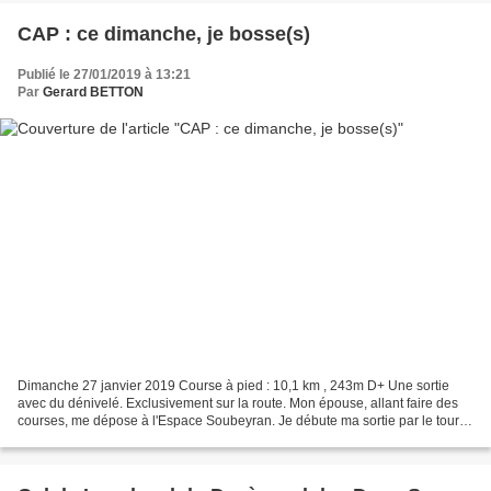
CAP : ce dimanche, je bosse(s)
Publié le 27/01/2019 à 13:21
Par
Gerard BETTON
Dimanche 27 janvier 2019 Course à pied : 10,1 km , 243m D+ Une sortie
avec du dénivelé. Exclusivement sur la route. Mon épouse, allant faire des
courses, me dépose à l'Espace Soubeyran. Je débute ma sortie par le tour
des haras, tranquillement, en guise...