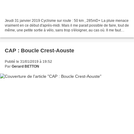
Jeudi 31 janvier 2019 Cyclisme sur route : 50 km , 285mD+ La pluie menace
vraiment en ce début d'après-midi. Mais il me parait possible de faire, tout de
même, une petite sortie à vélo, sans trop s'éloigner, au cas où. Il me faut
également pas perdre...
CAP : Boucle Crest-Aouste
Publié le 31/01/2019 à 19:52
Par
Gerard BETTON