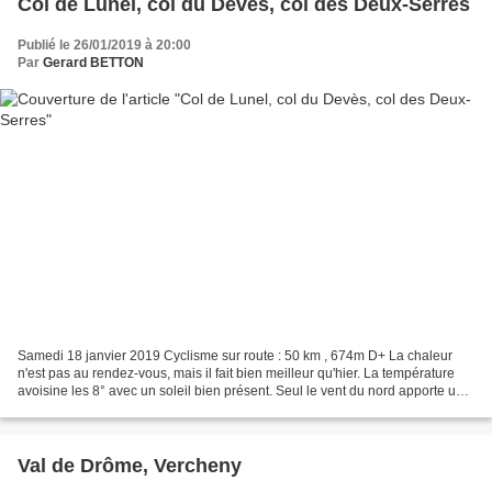
Col de Lunel, col du Devès, col des Deux-Serres
Publié le 26/01/2019 à 20:00
Par
Gerard BETTON
Samedi 18 janvier 2019 Cyclisme sur route : 50 km , 674m D+ La chaleur
n'est pas au rendez-vous, mais il fait bien meilleur qu'hier. La température
avoisine les 8° avec un soleil bien présent. Seul le vent du nord apporte une
note négative. J'en profite...
Val de Drôme, Vercheny