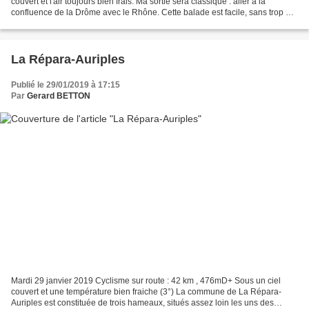
couvert et l'air toujours bien frais. Ma sortie sera classique : aller à la
confluence de la Drôme avec le Rhône. Cette balade est facile, sans trop de
dénivelé. La Drôme se jette...
La Répara-Auriples
Publié le 29/01/2019 à 17:15
Par
Gerard BETTON
Mardi 29 janvier 2019 Cyclisme sur route : 42 km , 476mD+ Sous un ciel
couvert et une température bien fraiche (3°) La commune de La Répara-
Auriples est constituée de trois hameaux, situés assez loin les uns des