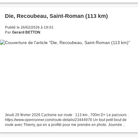
Deuxième passage au Val d'Enfer...
Die, Recoubeau, Saint-Roman (113 km)
Publié le 26/02/2026 à 19:01
Par
Gerard BETTON
Jeudi 26 février 2026 Cyclisme sur route : 113 km , 700m D+ Le parcours :
https://www.openrunner.com/route-details/23444976 Un tout petit bout de
route avec Thierry, qui en a profité pour me prendre en photo. Journée
printanière. Ça a été un peu laborieux....