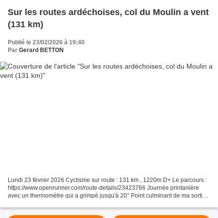
Sur les routes ardéchoises, col du Moulin a vent
(131 km)
Publié le 23/02/2026 à 19:40
Par
Gerard BETTON
Lundi 23 février 2026 Cyclisme sur route : 131 km , 1220m D+ Le parcours :
https://www.openrunner.com/route-details/23423766 Journée printanière
avec un thermomètre qui a grimpé jusqu'à 20° Point culminant de ma sortie.
Avant de plonger vers Privas. Au...