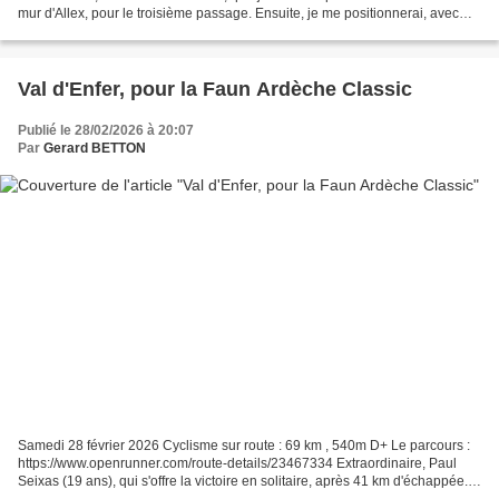
mur d'Allex, pour le troisième passage. Ensuite, je me positionnerai, avec
Daniel et Franck, au bord de la route...
Val d'Enfer, pour la Faun Ardèche Classic
Publié le 28/02/2026 à 20:07
Par
Gerard BETTON
Samedi 28 février 2026 Cyclisme sur route : 69 km , 540m D+ Le parcours :
https://www.openrunner.com/route-details/23467334 Extraordinaire, Paul
Seixas (19 ans), qui s'offre la victoire en solitaire, après 41 km d'échappée.