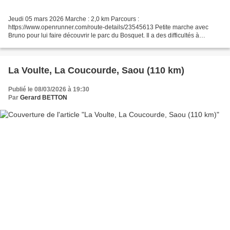
Jeudi 05 mars 2026 Marche : 2,0 km Parcours :
https://www.openrunner.com/route-details/23545613 Petite marche avec
Bruno pour lui faire découvrir le parc du Bosquet. Il a des difficultés à
marcher. Fatigué, il termine sa balade au kiosque. Je suis allé...
La Voulte, La Coucourde, Saou (110 km)
Publié le 08/03/2026 à 19:30
Par
Gerard BETTON