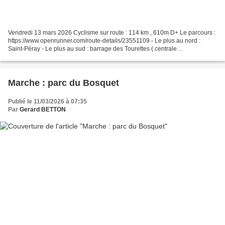
Vendredi 13 mars 2026 Cyclisme sur route : 114 km , 610m D+ Le parcours :
https://www.openrunner.com/route-details/23551109 - Le plus au nord :
Saint-Péray - Le plus au sud : barrage des Tourettes ( centrale
hydroélectrique de Logis-Neuf) Fort vent du...
Marche : parc du Bosquet
Publié le 11/03/2026 à 07:35
Par
Gerard BETTON