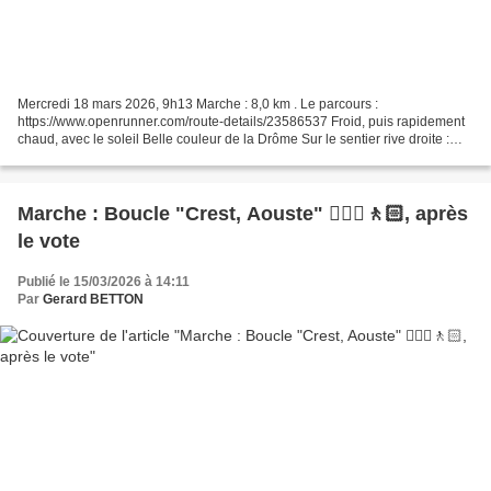
Mercredi 18 mars 2026, 9h13 Marche : 8,0 km . Le parcours :
https://www.openrunner.com/route-details/23586537 Froid, puis rapidement
chaud, avec le soleil Belle couleur de la Drôme Sur le sentier rive droite :
paisible Prises d'eau d'un ancien canal...
Marche : Boucle "Crest, Aouste" 🚶🏼‍♂️🚶🏻, après
le vote
Publié le 15/03/2026 à 14:11
Par
Gerard BETTON