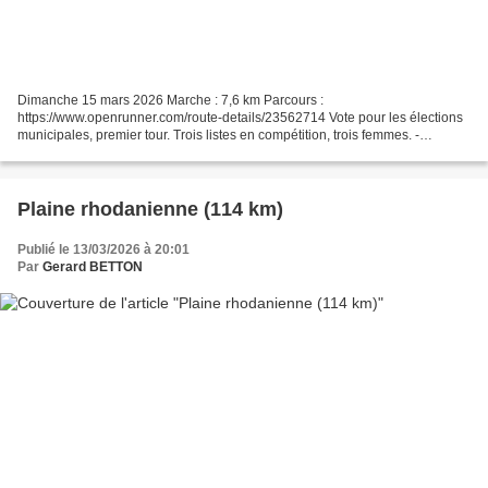
Dimanche 15 mars 2026 Marche : 7,6 km Parcours :
https://www.openrunner.com/route-details/23562714 Vote pour les élections
municipales, premier tour. Trois listes en compétition, trois femmes. -
"CREST au cœur " , menée par Stéphanie Karcher, maire sortante....
Plaine rhodanienne (114 km)
Publié le 13/03/2026 à 20:01
Par
Gerard BETTON