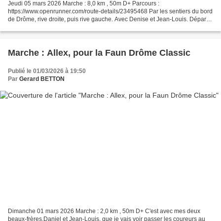
Jeudi 05 mars 2026 Marche : 8,0 km , 50m D+ Parcours :
https://www.openrunner.com/route-details/23495468 Par les sentiers du bord
de Drôme, rive droite, puis rive gauche. Avec Denise et Jean-Louis. Départ
des tennis de Crest (Soubeyran), à 14h. Il fait...
Marche : Allex, pour la Faun Drôme Classic
Publié le 01/03/2026 à 19:50
Par
Gerard BETTON
Dimanche 01 mars 2026 Marche : 2,0 km , 50m D+ C'est avec mes deux
beaux-frères,Daniel et Jean-Louis, que je vais voir passer les coureurs au