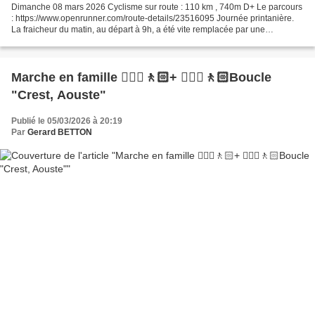
Dimanche 08 mars 2026 Cyclisme sur route : 110 km , 740m D+ Le parcours
: https://www.openrunner.com/route-details/23516095 Journée printanière.
La fraicheur du matin, au départ à 9h, a été vite remplacée par une
température avoisinant les 20°. Du coup,...
Marche en famille 🚶🏼‍♂️🚶🏻+ 🚶🏼‍♂️🚶🏻Boucle
"Crest, Aouste"
Publié le 05/03/2026 à 20:19
Par
Gerard BETTON