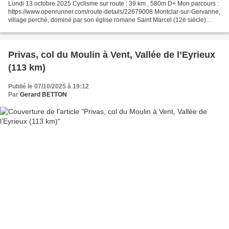
Lundi 13 octobre 2025 Cyclisme sur route : 39 km , 580m D+ Mon parcours :
https://www.openrunner.com/route-details/22679008 Montclar-sur-Gervanne,
village perché, dominé par son église romane Saint Marcel (12è siècle)
Montclar-sur-Gervanne Montclar-sur-Gervanne,...
Privas, col du Moulin à Vent, Vallée de l’Eyrieux
(113 km)
Publié le 07/10/2025 à 19:12
Par
Gerard BETTON