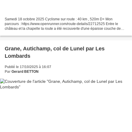
Samedi 18 octobre 2025 Cyclisme sur route : 40 km , 520m D+ Mon
parcours : https://www.openrunner.com/route-details/22712525 Entre le
château et la chapelle la route a été recouverte d'une épaisse couche de
gravier. Ça monte fort, jusqu'à 22 %. La descente...
Grane, Autichamp, col de Lunel par Les
Lombards
Publié le 17/10/2025 à 16:07
Par
Gerard BETTON