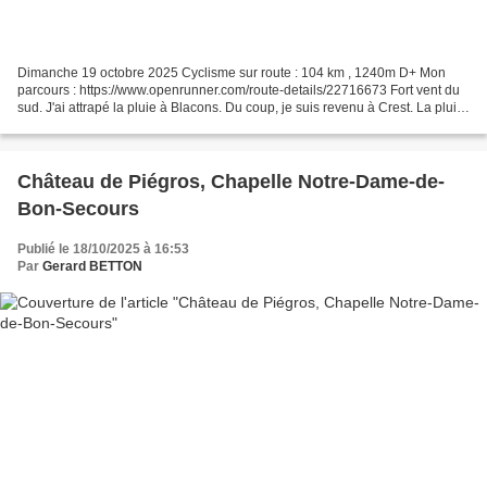
Dimanche 19 octobre 2025 Cyclisme sur route : 104 km , 1240m D+ Mon
parcours : https://www.openrunner.com/route-details/22716673 Fort vent du
sud. J'ai attrapé la pluie à Blacons. Du coup, je suis revenu à Crest. La pluie
ayant cessée, j'ai fait une boucle...
Château de Piégros, Chapelle Notre-Dame-de-
Bon-Secours
Publié le 18/10/2025 à 16:53
Par
Gerard BETTON