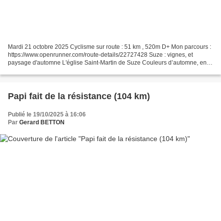
Mardi 21 octobre 2025 Cyclisme sur route : 51 km , 520m D+ Mon parcours :
https://www.openrunner.com/route-details/22727428 Suze : vignes, et
paysage d'automne L'église Saint-Martin de Suze Couleurs d’automne, en
redescendant du col de la Boîte, par la...
Papi fait de la résistance (104 km)
Publié le 19/10/2025 à 16:06
Par
Gerard BETTON