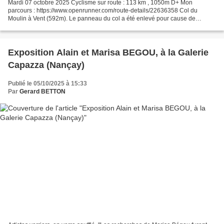
Mardi 07 octobre 2025 Cyclisme sur route : 113 km , 1050m D+ Mon
parcours : https://www.openrunner.com/route-details/22636358 Col du
Moulin à Vent (592m). Le panneau du col a été enlevé pour cause de
travaux Voie douce de la Payre (ancienne voie ferrée) Voie...
Exposition Alain et Marisa BEGOU, à la Galerie
Capazza (Nançay)
Publié le 05/10/2025 à 15:33
Par
Gerard BETTON