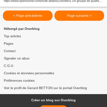
https://www.openrunner.com/route-details/22609601 Un groupe de quatre,
en entrainement au Val d'Enfer. Surprise : Tadej Pogačar Tadej...
< Page précédente
Page suivante >
Hébergé par Overblog
Top articles
Pages
Contact
Signaler un abus
C.G.U.
Cookies et données personnelles
Préférences cookies
Voir le profil de Gerard BETTON sur le portail Overblog
Créer un blog sur Overblog