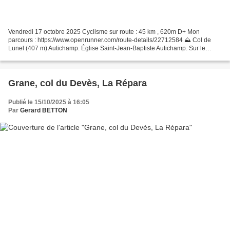
Vendredi 17 octobre 2025 Cyclisme sur route : 45 km , 620m D+ Mon
parcours : https://www.openrunner.com/route-details/22712584 ⛰️ Col de
Lunel (407 m) Autichamp. Église Saint-Jean-Baptiste Autichamp. Sur le
frontispice de l'église, il est écrit MMXIV...
Grane, col du Devès, La Répara
Publié le 15/10/2025 à 16:05
Par
Gerard BETTON