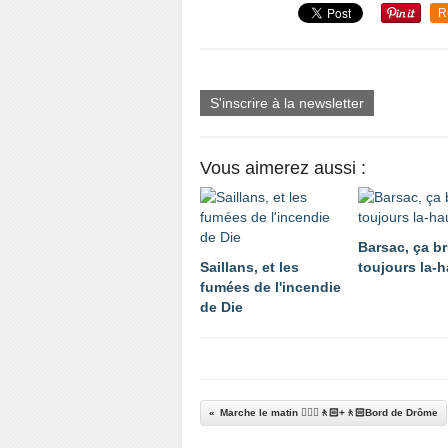
R
S'inscrire à la newsletter
Vous aimerez aussi :
Barsac, ça br
Saillans, et les
toujours la-h
fumées de l'incendie
de Die
Marche le matin 🚶🏼‍♂️🚶🏻+🚶🏻Bord de Drôme