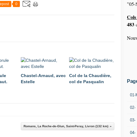
"05-S
epost
0
Cols 
483
c
Nouv
ule
Chastel-Arnaud, avec
Col de la Chaudière,
Pag
aut.
Estelle
col de Pasqualin
01-
02-
03-
Romans, La Roche-de-Glun, Saint-Peray, Livron (132 km)
04-