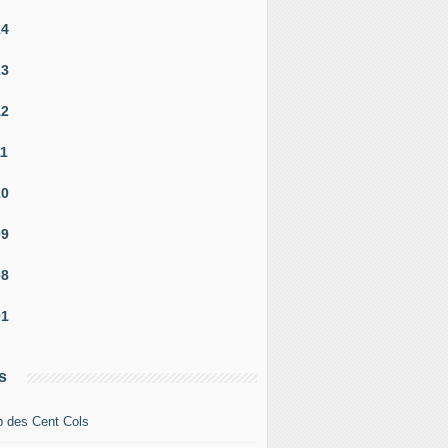
14
13
12
11
10
09
08
01
s
b des Cent Cols