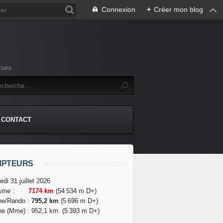
Connexion
+
Créer mon blog
rses.
CONTACT
MPTEURS
edi 31 juillet 2026
isme
:
7174 km
(54 534 m D+)
he/Rando
:
795,2 km
(5 696 m D+)
he (Mme)
:
952,1 km
(5 393 m D+)