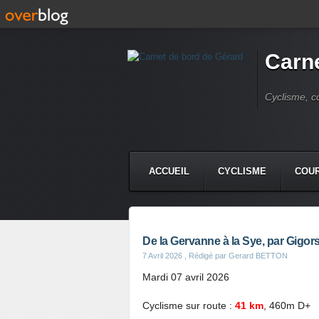
Carne
Cyclisme, c
ACCUEIL
CYCLISME
COUR
De la Gervanne à la Sye, par Gigor
7 Avril 2026
, Rédigé par Gerard BETTON
Mardi 07 avril 2026
Cyclisme sur route :
41 km
, 460m D+