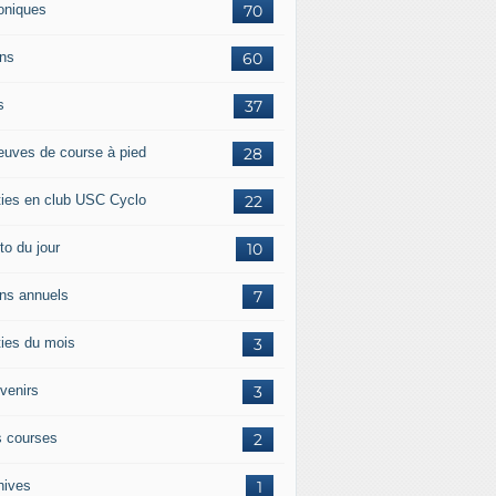
oniques
70
ans
60
s
37
euves de course à pied
28
ties en club USC Cyclo
22
to du jour
10
ans annuels
7
ties du mois
3
venirs
3
 courses
2
hives
1