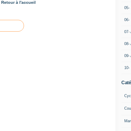
Retour à l'accueil
05- 
06-
07-
08-
09-
10-
Caté
Cyc
Cou
Mar