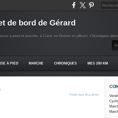
t de bord de Gérard
ourse à pied et marche, à Crest, en Drôme et ailleurs. Chroniques dive
SE À PIED
MARCHE
CHRONIQUES
MES 200 KM
CO
s
Publié dans
#Cyclisme
Vendr
Cycl
Marc
Marc