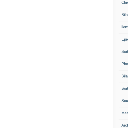
Chr
Bil
lien
Epr
Sor
Pho
Bil
Sor
Sou
Mes
Arc