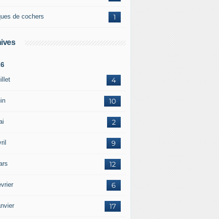
ques de cochers
1
ives
26
illet
4
in
10
ai
2
ril
9
ars
12
vrier
6
nvier
17