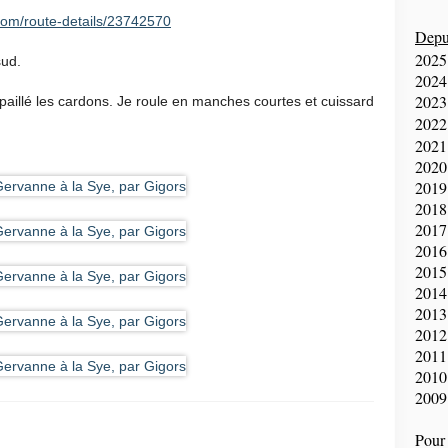
com/route-details/23742570
Depui
2025
sud.
2024
2023
dépaillé les cardons. Je roule en manches courtes et cuissard
2022
2021
2020
2019
2018
2017
2016
2015
2014
2013
2012
2011
2010
2009
Pour 