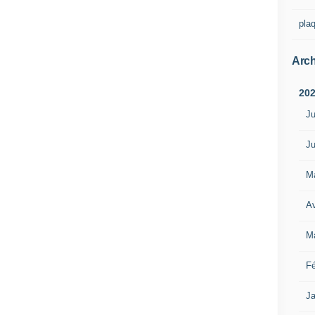
pla
Arch
20
Ju
Ju
M
Av
M
Fé
Ja