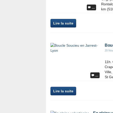
Rontalo
…
km (510
Lire la suite
Bouc
20 No
11h. 
Crapo
Ville
…
St Ge
Lire la suite