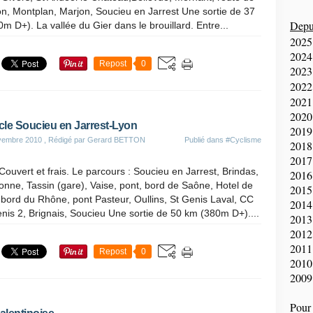
n, Montplan, Marjon, Soucieu en Jarrest Une sortie de 37
Depui
m D+). La vallée du Gier dans le brouillard. Entre...
2025
2024
Repost
0
2023
2022
2021
2020
le Soucieu en Jarrest-Lyon
2019
vembre 2010
, Rédigé par Gerard BETTON
Publié dans
#Cyclisme
2018
2017
Couvert et frais. Le parcours : Soucieu en Jarrest, Brindas,
2016
nne, Tassin (gare), Vaise, pont, bord de Saône, Hotel de
2015
, bord du Rhône, pont Pasteur, Oullins, St Genis Laval, CC
2014
nis 2, Brignais, Soucieu Une sortie de 50 km (380m D+)....
2013
2012
2011
Repost
0
2010
2009
Pour 