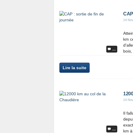
CAP 
14 No
Attei
km ce
d'all
…
bois,
Lire la suite
1200
14 No
Il fa
depui
exact
…
km à 