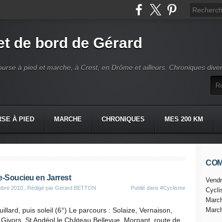
t de bord de Gérard
ourse à pied et marche, à Crest, en Drôme et ailleurs. Chroniques dive
SE À PIED
MARCHE
CHRONIQUES
MES 200 KM
CO
e-Soucieu en Jarrest
Vendr
bre 2010
, Rédigé par Gerard BETTON
Publié dans
#Cyclisme
Cycl
Marc
uillard, puis soleil (6°) Le parcours : Solaize, Vernaison,
Marc
 Givors, St Andéol le Château,Bellevue, Mornant, route de