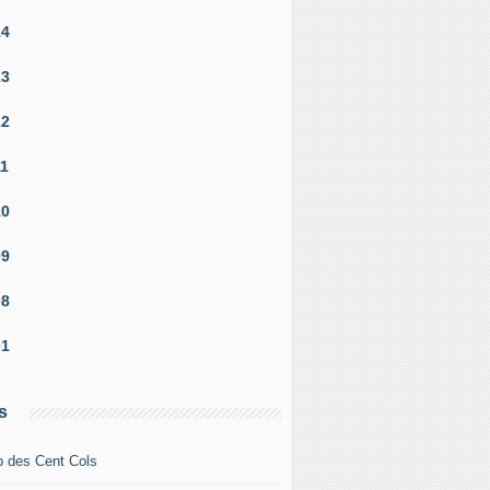
14
13
12
11
10
09
08
01
s
b des Cent Cols