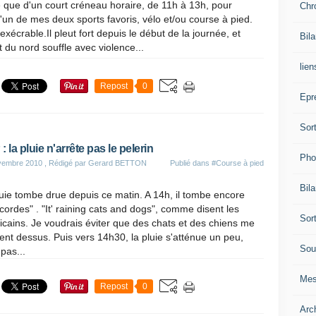
 que d'un court créneau horaire, de 11h à 13h, pour
Chr
'un de mes deux sports favoris, vélo et/ou course à pied.
xécrable.Il pleut fort depuis le début de la journée, et
Bil
t du nord souffle avec violence...
lien
Repost
0
Epr
Sor
 la pluie n'arrête pas le pelerin
Pho
vembre 2010
, Rédigé par Gerard BETTON
Publié dans
#Course à pied
Bil
uie tombe drue depuis ce matin. A 14h, il tombe encore
cordes" . "It' raining cats and dogs", comme disent les
Sor
cains. Je voudrais éviter que des chats et des chiens me
nt dessus. Puis vers 14h30, la pluie s'atténue un peu,
Sou
pas...
Mes
Repost
0
Arc