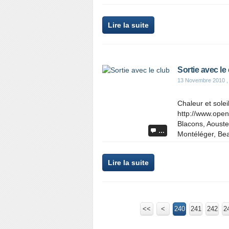
Lire la suite
Sortie avec le
13 Novembre 2010
,
Chaleur et sole
http://www.ope
Blacons, Aouste
…
Montéléger, Beau
Lire la suite
<<
<
200
210
220
230
240
241
242
2