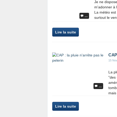
Je ne dispose
m'adonner à l
La météo est e
…
surtout le ven
Lire la suite
CAP :
15 No
La pl
"des 
améri
…
tombe
mais 
Lire la suite