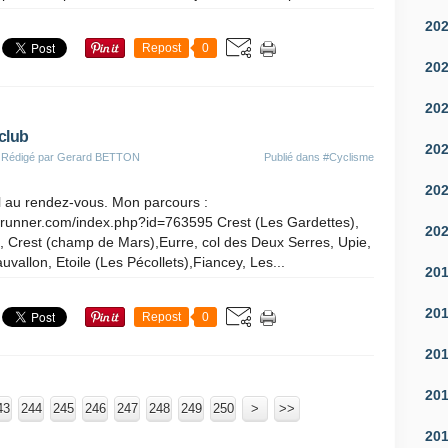
20
Repost
0
20
20
 club
20
 Rédigé par Gerard BETTON
Publié dans
#Cyclisme
20
il au rendez-vous. Mon parcours :
nrunner.com/index.php?id=763595 Crest (Les Gardettes),
20
, Crest (champ de Mars),Eurre, col des Deux Serres, Upie,
vallon, Etoile (Les Pécollets),Fiancey, Les...
20
20
Repost
0
20
20
43
244
245
246
247
248
249
250
260
>
>>
20