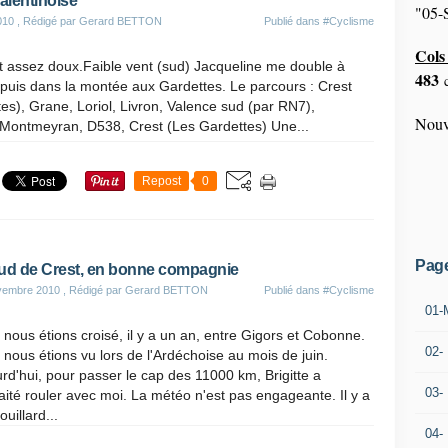
alentinoise
"05-S
010
, Rédigé par Gerard BETTON
Publié dans
#Cyclisme
Cols 
et assez doux.Faible vent (sud) Jacqueline me double à
483
c
puis dans la montée aux Gardettes. Le parcours : Crest
es), Grane, Loriol, Livron, Valence sud (par RN7),
Nouv
 Montmeyran, D538, Crest (Les Gardettes) Une...
Repost
0
Pag
ud de Crest, en bonne compagnie
vembre 2010
, Rédigé par Gerard BETTON
Publié dans
#Cyclisme
01-
nous étions croisé, il y a un an, entre Gigors et Cobonne.
02-
nous étions vu lors de l'Ardéchoise au mois de juin.
rd'hui, pour passer le cap des 11000 km, Brigitte a
03-
ité rouler avec moi. La météo n'est pas engageante. Il y a
ouillard...
04-