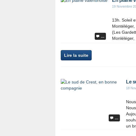
En plaine v
19 Novembre 2
13h. Soleil 
Montéléger, 
(Les Gardett
…
Monléléger,
Lire la suite
Le s
18 No
Nous 
Nous 
Aujou
…
souha
un br