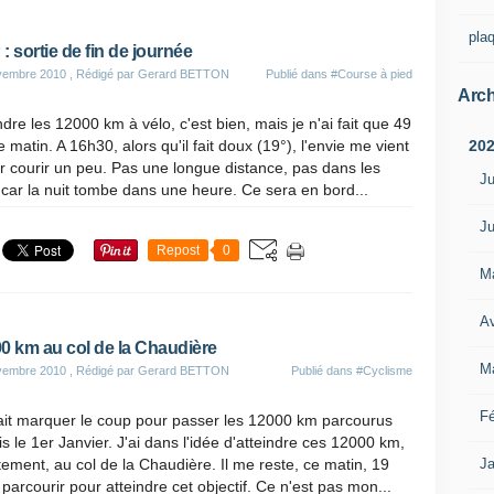
pla
: sortie de fin de journée
vembre 2010
, Rédigé par Gerard BETTON
Publié dans
#Course à pied
Arch
ndre les 12000 km à vélo, c'est bien, mais je n'ai fait que 49
 matin. A 16h30, alors qu'il fait doux (19°), l'envie me vient
20
er courir un peu. Pas une longue distance, pas dans les
Ju
 car la nuit tombe dans une heure. Ce sera en bord...
Ju
Repost
0
M
Av
0 km au col de la Chaudière
M
vembre 2010
, Rédigé par Gerard BETTON
Publié dans
#Cyclisme
Fé
llait marquer le coup pour passer les 12000 km parcourus
s le 1er Janvier. J'ai dans l'idée d'atteindre ces 12000 km,
ement, au col de la Chaudière. Il me reste, ce matin, 19
Ja
parcourir pour atteindre cet objectif. Ce n'est pas mon...