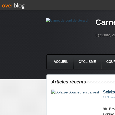
Carne
Cyclisme, c
ACCUEIL
CYCLISME
COUR
Articles récents
Solaiz
21 Novem
9h. Bro
Grigny,