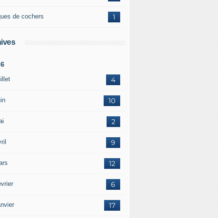
ques de cochers
1
ives
26
illet
4
in
10
ai
2
ril
9
ars
12
vrier
6
nvier
17