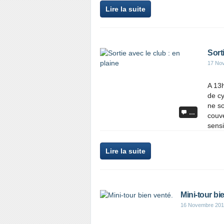
Lire la suite
Sort
17 No
A 13
de cy
ne s
…
couve
sensi
Lire la suite
Mini-tour bi
16 Novembre 20