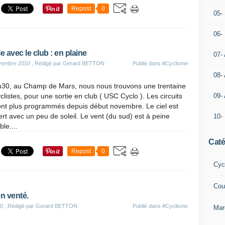
Repost
0
05- 
06-
ie avec le club : en plaine
07-
vembre 2010
, Rédigé par Gerard BETTON
Publié dans
#Cyclisme
08-
h30, au Champ de Mars, nous nous trouvons une trentaine
clistes, pour une sortie en club ( USC Cyclo ). Les circuits
09-
ont plus programmés depuis début novembre. Le ciel est
rt avec un peu de soleil. Le vent (du sud) est à peine
10-
ble....
Caté
Repost
0
Cyc
Cou
en venté.
10
, Rédigé par Gerard BETTON
Publié dans
#Cyclisme
Mar