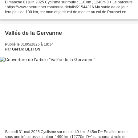
Dimanche 01 juin 2025 Cyclisme sur route : 110 km , 1240m D+ Le parcours
: https://www.openrunner.com/route-details/21544316 Ma sortie de ce jour
fera plus de 100 km, car mon objectif est de monter au col de Rousset en
partant de Crest. Le col de Rousset...
Vallée de la Gervanne
Publié le 31/05/2025 à 18:34
Par
Gerard BETTON
Samedi 31 mai 2025 Cyclisme sur route : 40 km , 345m D+ En aller-retour,
sous une très grosse chaleur. 1490 km (12770m D+) parcourus à vélo de