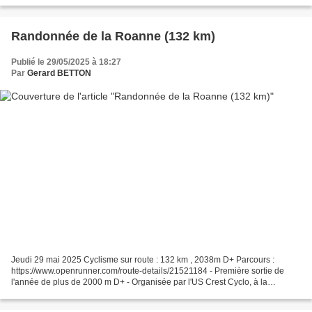
Randonnée de la Roanne (132 km)
Publié le 29/05/2025 à 18:27
Par
Gerard BETTON
Jeudi 29 mai 2025 Cyclisme sur route : 132 km , 2038m D+ Parcours :
https://www.openrunner.com/route-details/21521184 - Première sortie de
l'année de plus de 2000 m D+ - Organisée par l'US Crest Cyclo, à la
perfection. Merci aux bénévoles du club.Superbe...