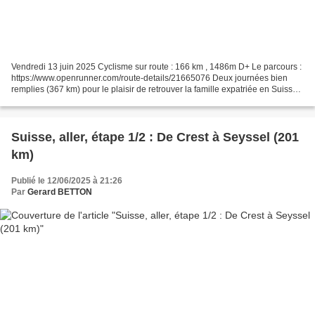
Vendredi 13 juin 2025 Cyclisme sur route : 166 km , 1486m D+ Le parcours :
https://www.openrunner.com/route-details/21665076 Deux journées bien
remplies (367 km) pour le plaisir de retrouver la famille expatriée en Suisse.
Fille et trois petits-enfants Papi...
Suisse, aller, étape 1/2 : De Crest à Seyssel (201
km)
Publié le 12/06/2025 à 21:26
Par
Gerard BETTON