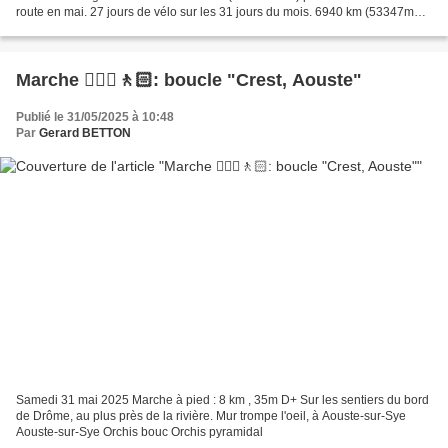
route en mai. 27 jours de vélo sur les 31 jours du mois. 6940 km (53347m
D+) depuis le début de l'année. L'eau...
Marche 🚶🏼‍♂️🚶🏻: boucle "Crest, Aouste"
Publié le 31/05/2025 à 10:48
Par
Gerard BETTON
Samedi 31 mai 2025 Marche à pied : 8 km , 35m D+ Sur les sentiers du bord
de Drôme, au plus près de la rivière. Mur trompe l'oeil, à Aouste-sur-Sye
Aouste-sur-Sye Orchis bouc Orchis pyramidal