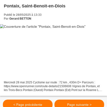
Pontaix, Saint-Benoit-en-Diois
Publié le 28/05/2025 à 13:33
Par
Gerard BETTON
Mercredi 28 mai 2025 Cyclisme sur route : 72 km , 430m D+ Parcours :
https://www.openrunner.com/route-details/21506606 Vignes de Pontaix, et
les Trois-Becs Pontaix (Ouest) Pontaix Pontaix (Est) Pont sur la Roanne La
Roanne, après Saint-Benoit-en-Dioi...
< Page précédente
Page suivante >