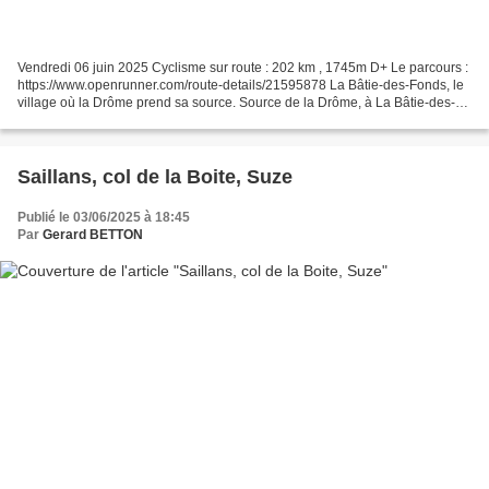
Vendredi 06 juin 2025 Cyclisme sur route : 202 km , 1745m D+ Le parcours :
https://www.openrunner.com/route-details/21595878 La Bâtie-des-Fonds, le
village où la Drôme prend sa source. Source de la Drôme, à La Bâtie-des-
Fonds L'un des nombreux cheminements...
Saillans, col de la Boite, Suze
Publié le 03/06/2025 à 18:45
Par
Gerard BETTON