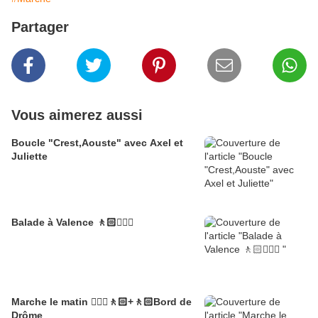
Partager
Vous aimerez aussi
Boucle "Crest,Aouste" avec Axel et
Juliette
Balade à Valence 🚶🏻🚶🏼‍♂️
Marche le matin 🚶🏼‍♂️🚶🏻+🚶🏻Bord de
Drôme