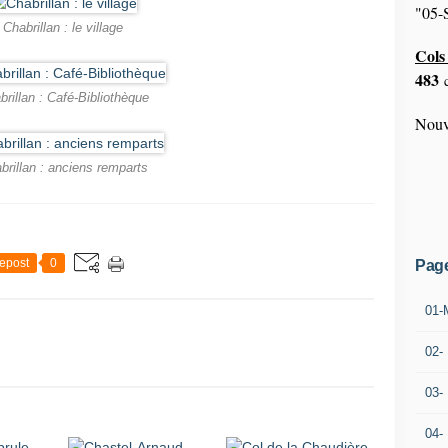
"05-S
Chabrillan : le village
Cols 
483
c
brillan : Café-Bibliothèque
Nouv
brillan : anciens remparts
epost
0
Pag
01-
02-
03-
04-