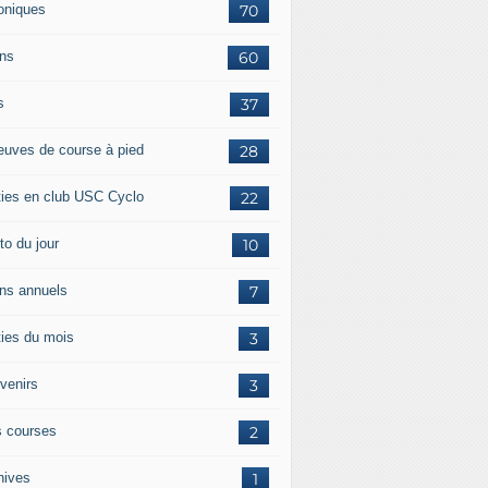
oniques
70
ans
60
s
37
euves de course à pied
28
ties en club USC Cyclo
22
to du jour
10
ans annuels
7
ties du mois
3
venirs
3
 courses
2
hives
1