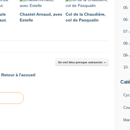
05- 
ule
Chastel-Arnaud, avec
Col de la Chaudière,
06-
aut.
Estelle
col de Pasqualin
07-
08-
09-
Un ciel bleu presque outrancier
10-
Retour à l'accueil
Caté
Cyc
Cou
Mar