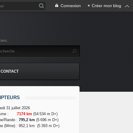
Connexion
+
Créer mon blog
rses.
CONTACT
MPTEURS
edi 31 juillet 2026
isme
:
7174 km
(54 534 m D+)
he/Rando
:
795,2 km
(5 696 m D+)
he (Mme)
:
952,1 km
(5 393 m D+)