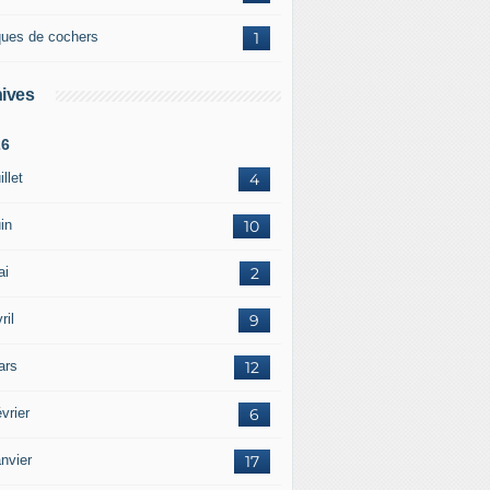
ques de cochers
1
ives
26
illet
4
in
10
ai
2
ril
9
ars
12
vrier
6
nvier
17