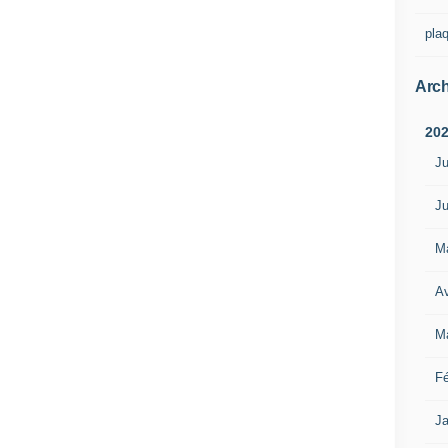
pla
Arch
20
Ju
Ju
M
Av
M
Fé
Ja