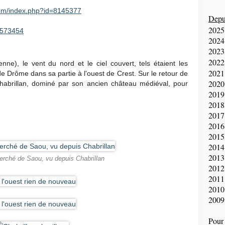
com/index.php?id=8145377
Depui
2025
91573454
2024
2023
2022
), le vent du nord et le ciel couvert, tels étaient les
2021
 de Drôme dans sa partie à l'ouest de Crest. Sur le retour de
2020
Chabrillan, dominé par son ancien château médiéval, pour
2019
2018
2017
2016
2015
2014
2013
perché de Saou, vu depuis Chabrillan
2012
2011
2010
2009
Pour 