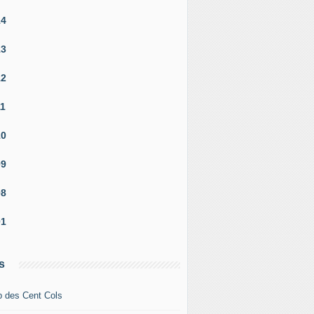
14
13
12
11
10
09
08
01
s
b des Cent Cols