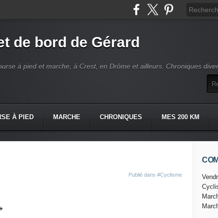
t de bord de Gérard
ourse à pied et marche, à Crest, en Drôme et ailleurs. Chroniques dive
SE À PIED
MARCHE
CHRONIQUES
MES 200 KM
CO
Publié dans
#Cyclisme
Vendr
Cycl
Marc
Marc
+