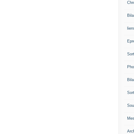
Chr
Bil
lien
Epr
Sor
Pho
Bil
Sor
Sou
Mes
Arc