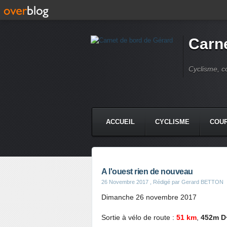
Carne
Cyclisme, c
ACCUEIL
CYCLISME
COUR
A l'ouest rien de nouveau
26 Novembre 2017
, Rédigé par Gerard BETTON
Dimanche 26 novembre 2017
Sortie à vélo de route :
51 km
,
452m D