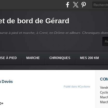
t de bord de Gérard
ourse à pied et marche, à Crest, en Drôme et ailleurs. Chroniques dive
SE À PIED
MARCHE
CHRONIQUES
MES 200 KM
CO
du Devès
Publié dans
#Cyclisme
Vendr
Cycl
Marc
Marc
D+