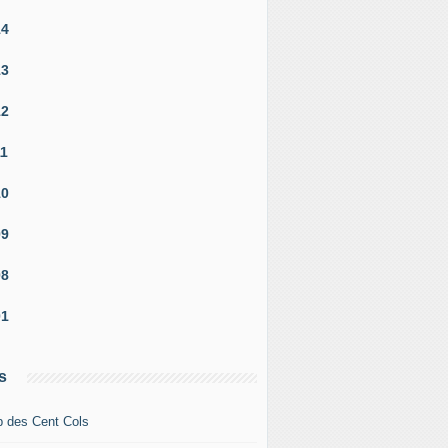
14
13
12
11
10
09
08
01
s
b des Cent Cols