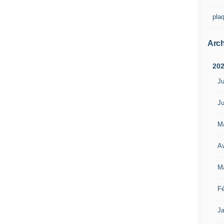
pla
Arch
20
Ju
Ju
M
Av
M
Fé
Ja