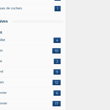
ques de cochers
1
ives
26
illet
4
in
10
ai
2
ril
9
ars
12
vrier
6
nvier
17