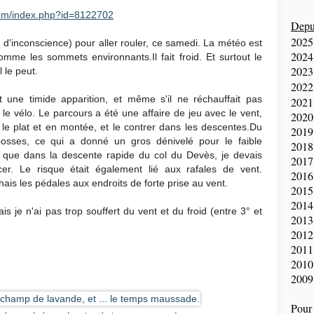
com/index.php?id=8122702
Depui
2025
u d'inconscience) pour aller rouler, ce samedi. La météo est
2024
omme les sommets environnants.Il fait froid. Et surtout le
2023
l le peut.
2022
it une timide apparition, et même s'il ne réchauffait pas
2021
r le vélo. Le parcours a été une affaire de jeu avec le vent,
2020
r le plat et en montée, et le contrer dans les descentes.Du
2019
bosses, ce qui a donné un gros dénivelé pour le faible
2018
ort que dans la descente rapide du col du Devès, je devais
2017
r. Le risque était également lié aux rafales de vent.
2016
ais les pédales aux endroits de forte prise au vent.
2015
2014
ais je n'ai pas trop souffert du vent et du froid (entre 3° et
2013
2012
2011
2010
2009
Pour 