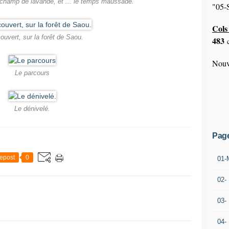
e champ de lavande, et ... le temps maussade.
"05-S
Cols 
ouvert, sur la forêt de Saou.
483
c
Nouv
Le parcours
Le dénivelé.
Pag
epost
0
01-
02-
03-
04-