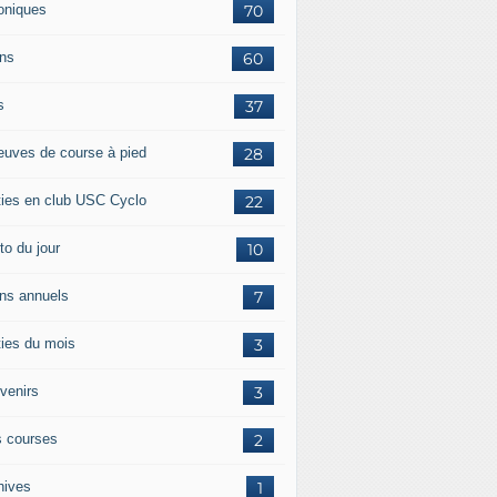
oniques
70
ans
60
s
37
euves de course à pied
28
ties en club USC Cyclo
22
to du jour
10
ans annuels
7
ties du mois
3
venirs
3
 courses
2
hives
1