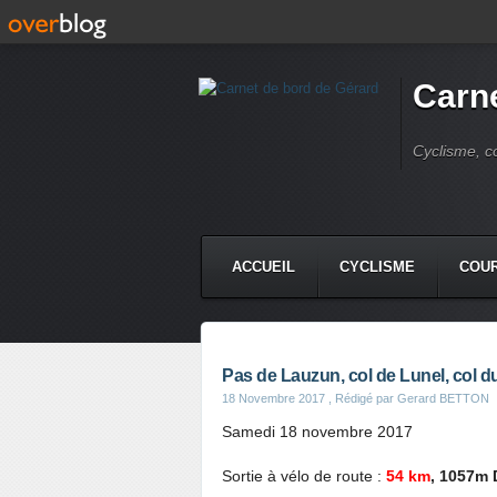
Carne
Cyclisme, c
ACCUEIL
CYCLISME
COUR
Pas de Lauzun, col de Lunel, col 
18 Novembre 2017
, Rédigé par Gerard BETTON
Samedi 18 novembre 2017
Sortie à vélo de route :
54 km
, 1057m 