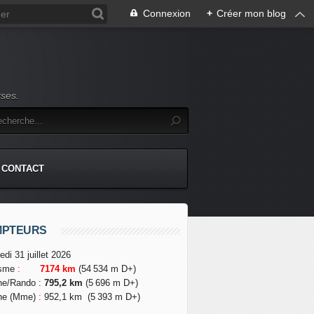
Connexion
+
Créer mon blog
rses.
CONTACT
MPTEURS
edi 31 juillet 2026
isme
:
7174 km
(54 534 m D+)
he/Rando
:
795,2 km
(5 696 m D+)
he (Mme)
:
952,1 km
(5 393 m D+)