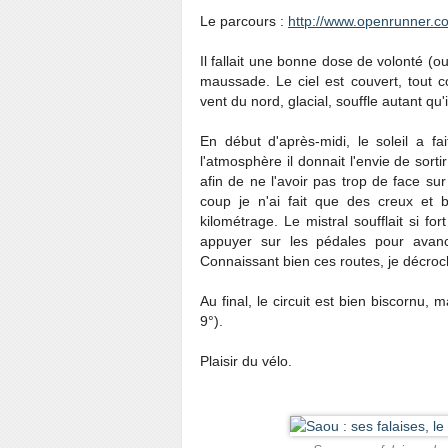
Le parcours :
http://www.openrunner.
Il fallait une bonne dose de volonté (o
maussade. Le ciel est couvert, tout c
vent du nord, glacial, souffle autant qu'i
En début d'après-midi, le soleil a fa
l'atmosphère il donnait l'envie de sorti
afin de ne l'avoir pas trop de face su
coup je n'ai fait que des creux et 
kilométrage. Le mistral soufflait si f
appuyer sur les pédales pour avance
Connaissant bien ces routes, je décroch
Au final, le circuit est bien biscornu, m
9°).
Plaisir du vélo.