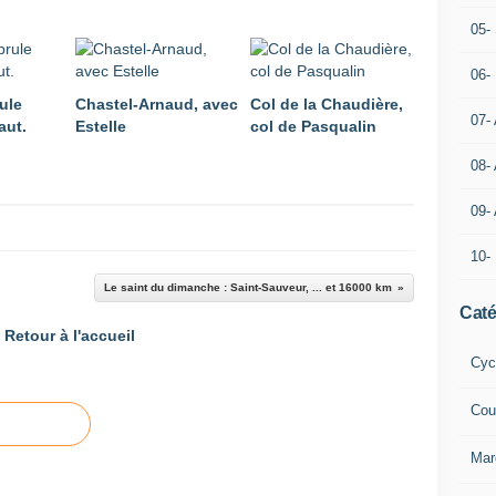
05- 
06-
ule
Chastel-Arnaud, avec
Col de la Chaudière,
07-
aut.
Estelle
col de Pasqualin
08-
09-
10-
Le saint du dimanche : Saint-Sauveur, ... et 16000 km
Caté
Retour à l'accueil
Cyc
Cou
Mar