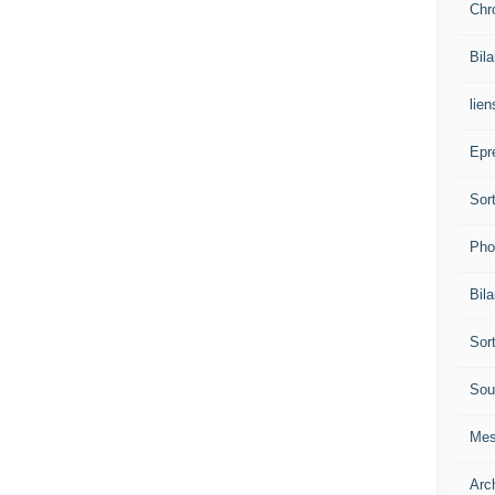
Chr
Bil
lien
Epr
Sor
Pho
Bil
Sor
Sou
Mes
Arc