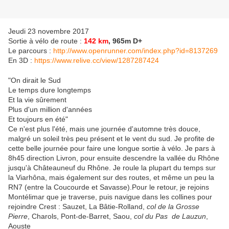
Jeudi 23 novembre 2017
Sortie à vélo de route :
142 km
, 965m D+
Le parcours :
http://www.openrunner.com/index.php?id=8137269
En 3D :
https://www.relive.cc/view/1287287424
"On dirait le Sud
Le temps dure longtemps
Et la vie sûrement
Plus d'un million d'années
Et toujours en été"
Ce n'est plus l'été, mais une journée d'automne très douce,
malgré un soleil très peu présent et le vent du sud. Je profite de
cette belle journée pour faire une longue sortie à vélo. Je pars à
8h45 direction Livron, pour ensuite descendre la vallée du Rhône
jusqu'à
Châteauneuf du Rhône. Je roule la plupart du temps sur
la Viarhôna, mais également sur des routes, et même un peu la
RN7 (entre la Coucourde et Savasse).
Pour le retour, je rejoins
Montélimar que je traverse, puis navigue dans les collines pour
rejoindre Crest : Sauzet, La Bâtie-Rolland,
col de la Grosse
Pierre
, Charols, Pont-de-Barret, Saou,
col du Pas de Lauzun
,
Aouste