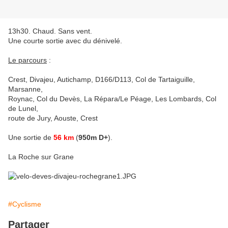
13h30. Chaud. Sans vent.
Une courte sortie avec du dénivelé.
Le parcours
:
Crest, Divajeu, Autichamp, D166/D113, Col de Tartaiguille,
Marsanne,
Roynac, Col du Devès, La Répara/Le Péage, Les Lombards, Col
de Lunel,
route de Jury, Aouste, Crest
Une sortie de
56 km
(
950m D+
).
La Roche sur Grane
#Cyclisme
Partager