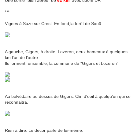
Une sortie "bien aérée" de
62 km
, avec 830m D+.
***
Vignes à Suze sur Crest. En fond,la forêt de Saoû.
A gauche, Gigors, à droite, Lozeron, deux hameaux à quelques
km l'un de l'autre.
Ils forment, ensemble, la commune de "Gigors et Lozeron"
Au belvédaire au dessus de Gigors. Clin d'oeil à quelqu'un qui se
reconnaitra.
Rien à dire. Le décor parle de lui-même.