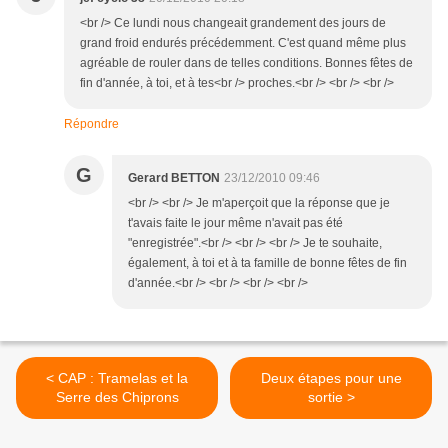
<br /> Ce lundi nous changeait grandement des jours de
grand froid endurés précédemment. C'est quand même plus
agréable de rouler dans de telles conditions. Bonnes fêtes de
fin d'année, à toi, et à tes<br /> proches.<br /> <br /> <br />
Répondre
G
Gerard BETTON
23/12/2010 09:46
<br /> <br /> Je m'aperçoit que la réponse que je
t'avais faite le jour même n'avait pas été
"enregistrée".<br /> <br /> <br /> Je te souhaite,
également, à toi et à ta famille de bonne fêtes de fin
d'année.<br /> <br /> <br /> <br />
< CAP : Tramelas et la
Deux étapes pour une
Serre des Chiprons
sortie >