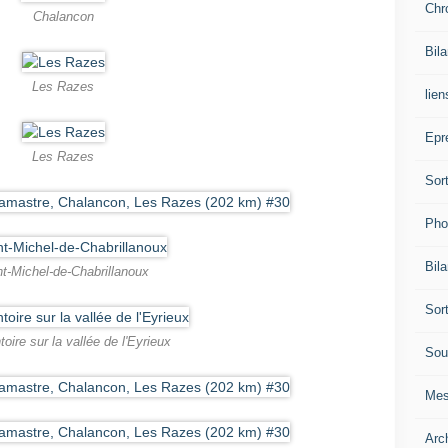
Chr
Chalancon
Bil
Les Razes
lien
Epr
Les Razes
Sor
Pho
Bil
nt-Michel-de-Chabrillanoux
Sor
oire sur la vallée de l'Eyrieux
Sou
Mes
Arc