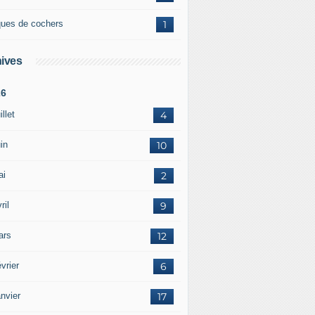
ques de cochers
1
ives
26
illet
4
in
10
ai
2
ril
9
ars
12
vrier
6
nvier
17