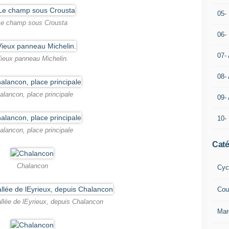
05- 
Le champ sous Crousta
06-
07-
ieux panneau Michelin.
08-
alancon, place principale
09-
10-
alancon, place principale
Caté
Chalancon
Cyc
Cou
allée de lEyrieux, depuis Chalancon
Mar