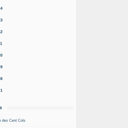
14
13
12
11
10
09
08
01
s
b des Cent Cols