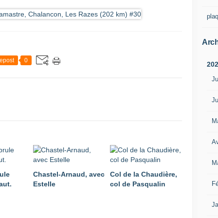
pla
Arch
epost
0
20
Ju
Ju
M
Av
M
ule
Chastel-Arnaud, avec
Col de la Chaudière,
aut.
Estelle
col de Pasqualin
Fé
Ja