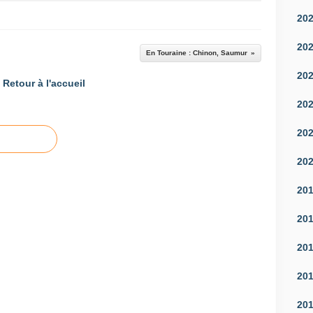
20
20
En Touraine : Chinon, Saumur
20
Retour à l'accueil
20
20
20
20
20
20
20
20