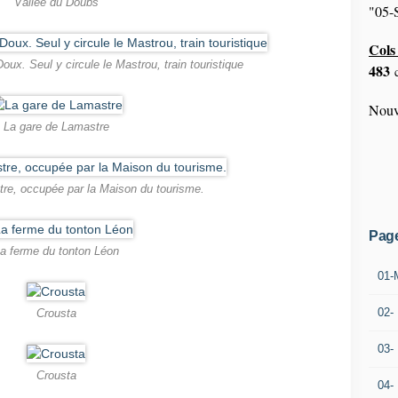
Vallée du Doubs
"05-S
Cols 
Doux. Seul y circule le Mastrou, train touristique
483
c
Nouv
La gare de Lamastre
re, occupée par la Maison du tourisme.
Pag
a ferme du tonton Léon
01-
02-
Crousta
03-
Crousta
04-