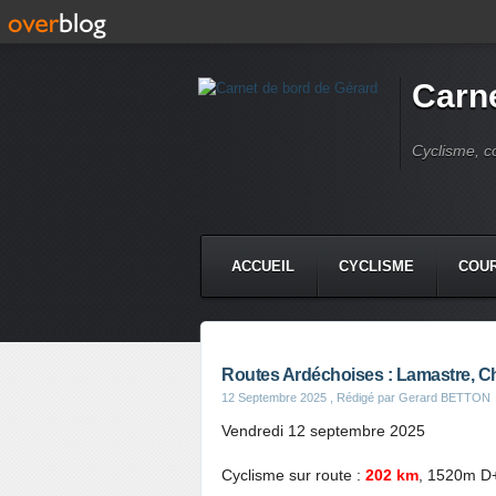
Carne
Cyclisme, c
ACCUEIL
CYCLISME
COUR
Routes Ardéchoises : Lamastre, C
12 Septembre 2025
, Rédigé par Gerard BETTON
Vendredi 12 septembre 2025
Cyclisme sur route :
202 km
, 1520m D