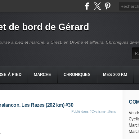
t de bord de Gérard
ourse à pied et marche, à Crest, en Drôme et ailleurs. Chroniques dive
SE À PIED
MARCHE
CHRONIQUES
MES 200 KM
CO
halancon, Les Razes (202 km) #30
Publié dans
#Cyclisme
,
#liens
Vendr
Cycl
Marc
Marc
+