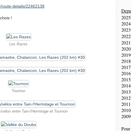
/route-details/22462138
Depui
2025
chois !
2024
2023
2022
2021
Les Razes
2020
2019
2018
2017
2016
2015
2014
2013
Tournon
2012
2011
2010
/vélos entre Tain-l'Hermitage et Tournon
2009
Pour 