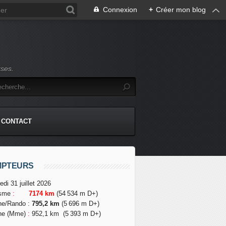
Connexion
+
Créer mon blog
rses.
CONTACT
MPTEURS
edi 31 juillet 2026
isme
:
7174 km
(54 534 m D+)
he/Rando
:
795,2 km
(5 696 m D+)
he (Mme)
:
952,1 km
(5 393 m D+)