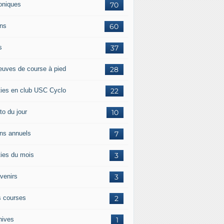
oniques
70
ans
60
s
37
euves de course à pied
28
ties en club USC Cyclo
22
to du jour
10
ans annuels
7
ties du mois
3
venirs
3
 courses
2
hives
1