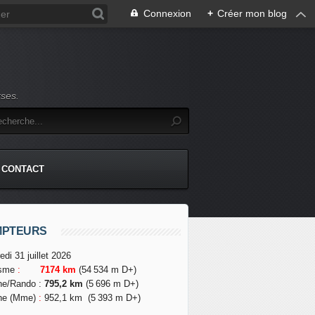
Connexion
+
Créer mon blog
rses.
CONTACT
MPTEURS
edi 31 juillet 2026
isme
:
7174 km
(54 534 m D+)
he/Rando
:
795,2 km
(5 696 m D+)
he (Mme)
:
952,1 km
(5 393 m D+)