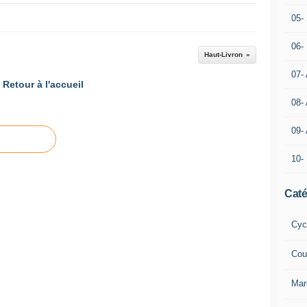
05- 
06-
Haut-Livron
07-
Retour à l'accueil
08-
09-
10-
Caté
Cyc
Cou
Mar