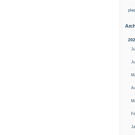
pla
Arch
20
Ju
Ju
M
Av
M
Fé
Ja