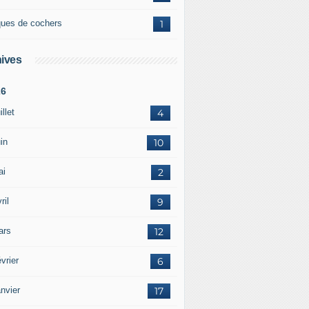
ques de cochers
1
ives
26
illet
4
in
10
ai
2
ril
9
ars
12
vrier
6
nvier
17