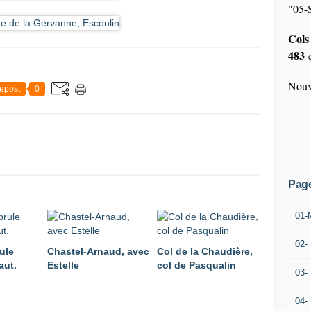
"05-S
Cols 
483
c
Nouv
epost
0
Pag
01-
02-
ule
Chastel-Arnaud, avec
Col de la Chaudière,
aut.
Estelle
col de Pasqualin
03-
04-