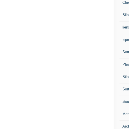
Chr
Bil
lien
Epr
Sor
Pho
Bil
Sor
Sou
Mes
Arc