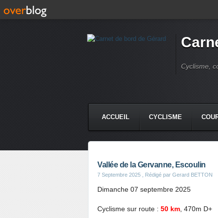
Carne
Cyclisme, c
ACCUEIL
CYCLISME
COUR
Vallée de la Gervanne, Escoulin
7 Septembre 2025
, Rédigé par Gerard BETTON
Dimanche 07 septembre 2025
Cyclisme sur route :
50 km
, 470m D+