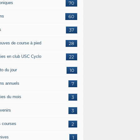
oniques
70
ans
60
s
37
euves de course à pied
28
ties en club USC Cyclo
22
to du jour
10
ans annuels
7
ties du mois
3
venirs
3
 courses
2
hives
1