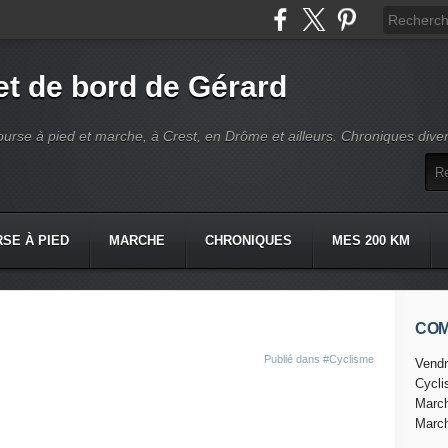
t de bord de Gérard
ourse à pied et marche, à Crest, en Drôme et ailleurs. Chroniques dive
SE À PIED
MARCHE
CHRONIQUES
MES 200 KM
CO
Publié dans
#Cyclisme
Vendr
Cycl
Marc
Marc