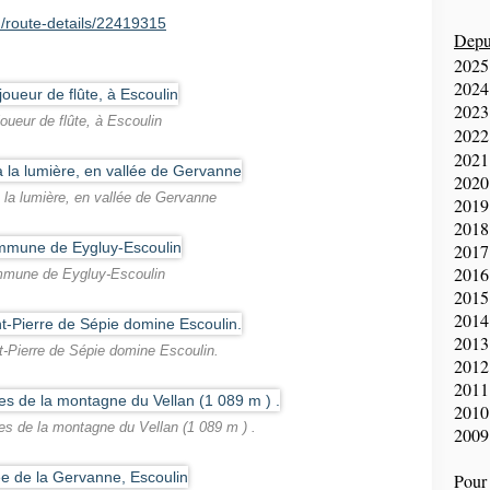
/route-details/22419315
Depui
2025
2024
2023
joueur de flûte, à Escoulin
2022
2021
2020
 la lumière, en vallée de Gervanne
2019
2018
2017
2016
mune de Eygluy-Escoulin
2015
2014
2013
nt-Pierre de Sépie domine Escoulin.
2012
2011
2010
ses de la montagne du Vellan (1 089 m ) .
2009
Pour 