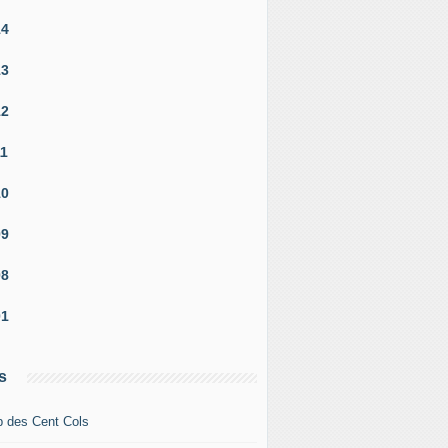
14
13
12
11
10
09
08
01
s
b des Cent Cols