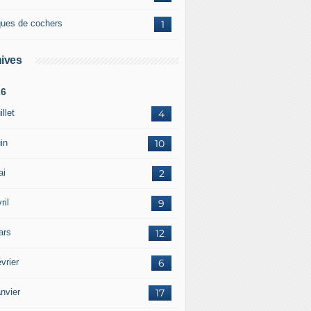
ques de cochers
1
ives
26
illet
4
in
10
ai
2
ril
9
ars
12
vrier
6
nvier
17