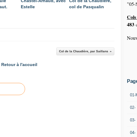
ule
Chastel-Arnaud, avec
Col de la Chaudière,
"05-S
aut.
Estelle
col de Pasqualin
Cols 
483
c
Nouv
Col de la Chaudière, par Saillans
Retour à l'accueil
Pag
01-
02-
03-
04-