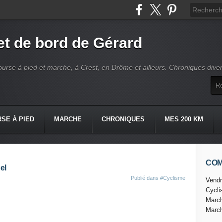
t de bord de Gérard
ourse à pied et marche, à Crest, en Drôme et ailleurs. Chroniques dive
SE À PIED
MARCHE
CHRONIQUES
MES 200 KM
CO
el
Publié dans
#Cyclisme
Vendr
Cycl
Marc
Marc