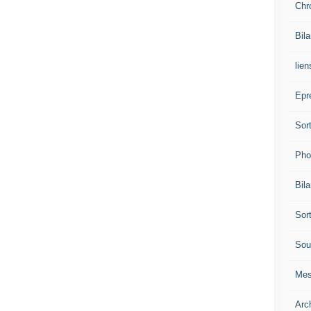
Chr
Bil
lien
Epr
Sor
Pho
Bil
Sor
Sou
Mes
Arc