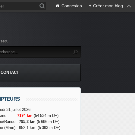
Connexion
+
Créer mon blog
rses.
CONTACT
MPTEURS
edi 31 juillet 2026
isme
:
7174 km
(54 534 m D+)
he/Rando
:
795,2 km
(5 696 m D+)
he (Mme)
:
952,1 km
(5 393 m D+)