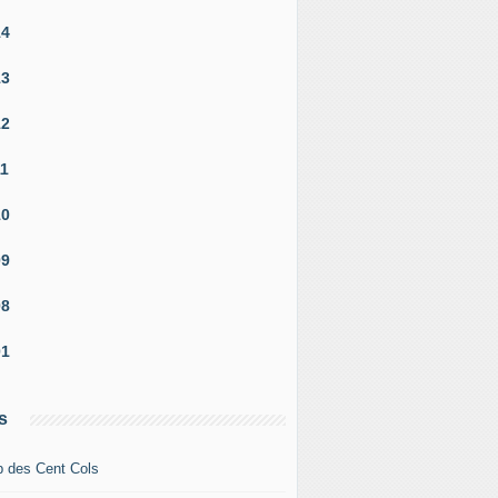
14
13
12
11
10
09
08
01
s
b des Cent Cols