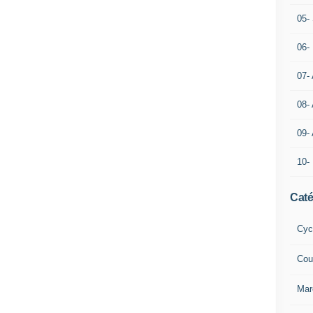
05- 
06-
07-
08-
09-
10-
Caté
Cyc
Cou
Mar