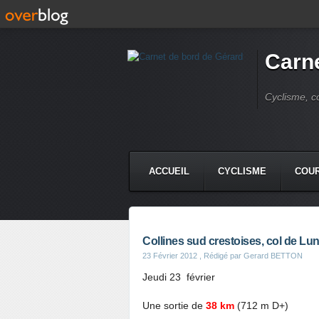
Carne
Cyclisme, c
ACCUEIL
CYCLISME
COUR
Collines sud crestoises, col de Lun
23 Février 2012
, Rédigé par Gerard BETTON
Jeudi 23 février
Une sortie de
38 km
(712 m D+)