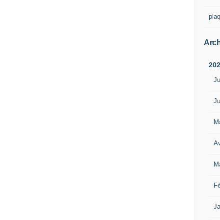
pla
Arch
20
Ju
Ju
M
Av
M
Fé
Ja