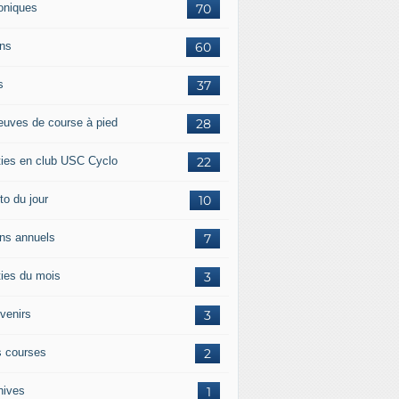
oniques
70
ans
60
s
37
euves de course à pied
28
ties en club USC Cyclo
22
to du jour
10
ans annuels
7
ties du mois
3
venirs
3
 courses
2
hives
1