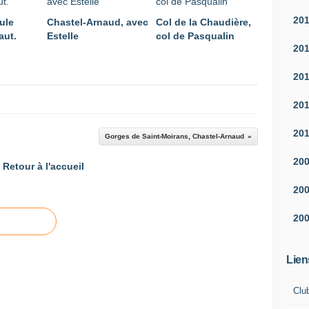
20
ule
Chastel-Arnaud, avec
Col de la Chaudière,
aut.
Estelle
col de Pasqualin
20
20
20
20
Gorges de Saint-Moirans, Chastel-Arnaud
20
Retour à l'accueil
20
20
Lien
Clu