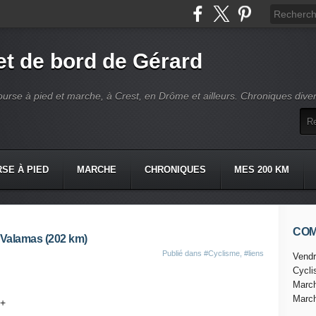
t de bord de Gérard
ourse à pied et marche, à Crest, en Drôme et ailleurs. Chroniques dive
SE À PIED
MARCHE
CHRONIQUES
MES 200 KM
CO
e-Valamas (202 km)
Publié dans
#Cyclisme
,
#liens
Vendr
Cycl
Marc
Marc
D+