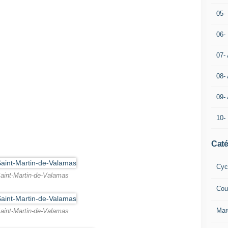
05- 
06-
07-
08-
09-
10-
Caté
Cyc
aint-Martin-de-Valamas
Cou
Mar
aint-Martin-de-Valamas