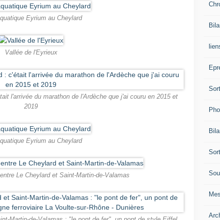
Chr
quatique Eyrium au Cheylard
Bil
lien
Vallée de l'Eyrieux
Epr
Sor
it l'arrivée du marathon de l'Ardèche que j'ai couru en 2015 et
2019
Pho
Bil
quatique Eyrium au Cheylard
Sor
Sou
 entre Le Cheylard et Saint-Martin-de-Valamas
Mes
Arc
nt-Martin-de-Valamas : "le pont de fer", un pont de style Eiffel.