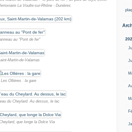
 ferroviaire La Voulte-sur-Rhône - Dunières
pla
Arch
20
anneau au "Pont de fer"
Ju
aint-Martin-de-Valamas
Ju
M
Les Ollières : la gare
Av
M
'eau du Cheylard. Au dessus, le lac
Fé
Cheylard, que longe la Dolce Via
Ja