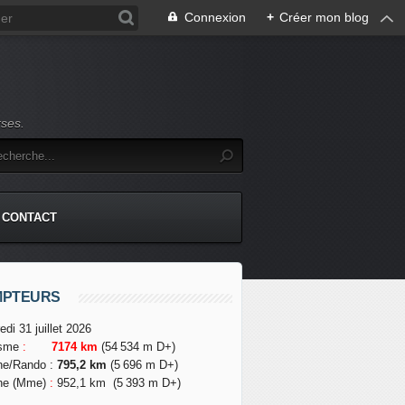
Connexion
+
Créer mon blog
rses.
CONTACT
MPTEURS
edi 31 juillet 2026
isme
:
7174 km
(54 534 m D+)
he/Rando
:
795,2 km
(5 696 m D+)
he (Mme)
:
952,1 km
(5 393 m D+)