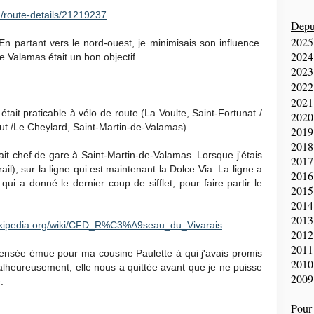
/route-details/21219237
Depui
2025
 En partant vers le nord-ouest, je minimisais son influence.
2024
de Valamas était un bon objectif.
2023
2022
2021
 était praticable à vélo de route (La Voulte, Saint-Fortunat /
2020
ut /Le Cheylard, Saint-Martin-de-Valamas).
2019
2018
tait chef de gare à Saint-Martin-de-Valamas. Lorsque j'étais
2017
ail), sur la ligne qui est maintenant la Dolce Via. La ligne a
2016
i a donné le dernier coup de sifflet, pour faire partir le
2015
2014
2013
.wikipedia.org/wiki/CFD_R%C3%A9seau_du_Vivarais
2012
2011
ensée émue pour ma cousine Paulette à qui j'avais promis
2010
Malheureusement, elle nous a quittée avant que je ne puisse
2009
.
Pour 