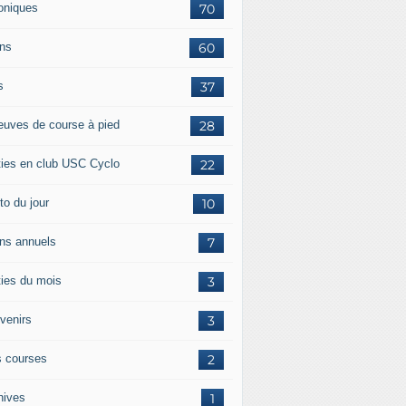
oniques
70
ans
60
s
37
euves de course à pied
28
ties en club USC Cyclo
22
to du jour
10
ans annuels
7
ties du mois
3
venirs
3
 courses
2
hives
1