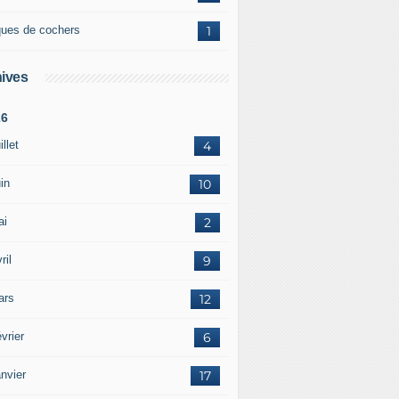
ques de cochers
1
ives
26
illet
4
in
10
ai
2
ril
9
ars
12
vrier
6
nvier
17