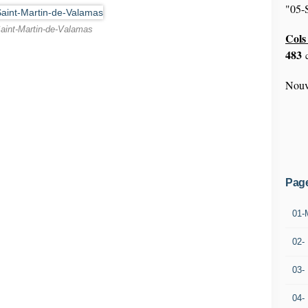
"05-S
aint-Martin-de-Valamas
Cols 
483
c
Nouv
Pag
01-
02-
03-
04-