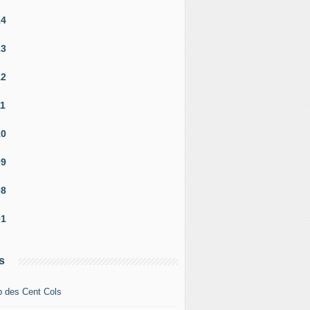
14
13
12
11
10
09
08
01
s
b des Cent Cols