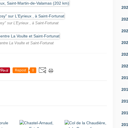
20
20
osy" sur L'Eyrieux , à Saint-Fortunat
20
20
 entre La Voulte et Saint-Fortunat
20
20
Repost
0
20
20
20
20
20